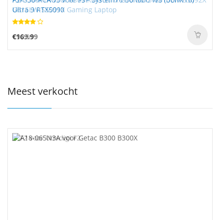
Ultra 9 RTX5090
G615LW-S5091X Gaming Laptop
€169.99
€90.99
Meest verkocht