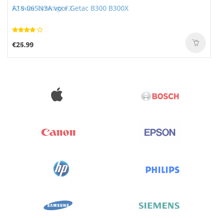
A18-065N3A voor Getac B300 B300X
F2 voor Umidigi F2
€25.99
€24.90