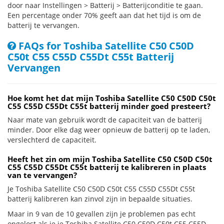
door naar Instellingen > Batterij > Batterijconditie te gaan.
Een percentage onder 70% geeft aan dat het tijd is om de
batterij te vervangen.
FAQs for Toshiba Satellite C50 C50D
C50t C55 C55D C55Dt C55t Batterij
Vervangen
Hoe komt het dat mijn Toshiba Satellite C50 C50D C50t
C55 C55D C55Dt C55t batterij minder goed presteert?
Naar mate van gebruik wordt de capaciteit van de batterij
minder. Door elke dag weer opnieuw de batterij op te laden,
verslechterd de capaciteit.
Heeft het zin om mijn Toshiba Satellite C50 C50D C50t
C55 C55D C55Dt C55t batterij te kalibreren in plaats
van te vervangen?
Je Toshiba Satellite C50 C50D C50t C55 C55D C55Dt C55t
batterij kalibreren kan zinvol zijn in bepaalde situaties.
Maar in 9 van de 10 gevallen zijn je problemen pas echt
opgelost als je je Toshiba Satellite C50 C50D C50t C55 C55D