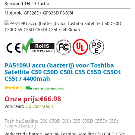
Kenwood TH-F9 Turbo
Motorola GP328D+ GP338D P8668i
PA5109U accu (batterij) voor Toshiba
Satellite C50 C50D C50t C55 C55D C55Dt
C55t / 4400mah
Onze prijs:€66.98
Voorraad:
Op voorraad !
Toshiba Satellite C50 C50D C50t C55 C55D C55Dt C55t
reserve batterij
Verkeert de batterij van uw Toshiba Satellite C50 C50D C50t