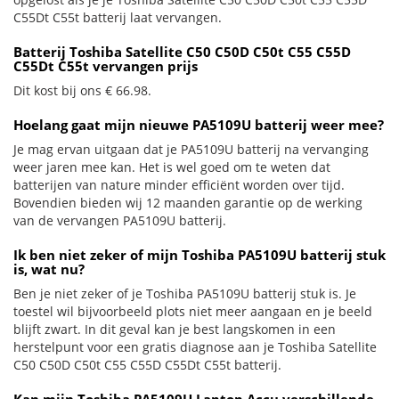
C55Dt C55t batterij laat vervangen.
Batterij Toshiba Satellite C50 C50D C50t C55 C55D
C55Dt C55t vervangen prijs
Dit kost bij ons € 66.98.
Hoelang gaat mijn nieuwe PA5109U batterij weer mee?
Je mag ervan uitgaan dat je PA5109U batterij na vervanging
weer jaren mee kan. Het is wel goed om te weten dat
batterijen van nature minder efficiënt worden over tijd.
Bovendien bieden wij 12 maanden garantie op de werking
van de vervangen PA5109U batterij.
Ik ben niet zeker of mijn Toshiba PA5109U batterij stuk
is, wat nu?
Ben je niet zeker of je Toshiba PA5109U batterij stuk is. Je
toestel wil bijvoorbeeld plots niet meer aangaan en je beeld
blijft zwart. In dit geval kan je best langskomen in een
herstelpunt voor een gratis diagnose aan je Toshiba Satellite
C50 C50D C50t C55 C55D C55Dt C55t batterij.