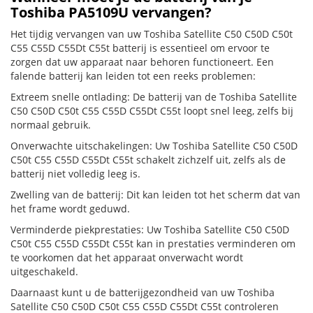
Toshiba PA5109U vervangen?
Het tijdig vervangen van uw Toshiba Satellite C50 C50D C50t
C55 C55D C55Dt C55t batterij is essentieel om ervoor te
zorgen dat uw apparaat naar behoren functioneert. Een
falende batterij kan leiden tot een reeks problemen:
Extreem snelle ontlading: De batterij van de Toshiba Satellite
C50 C50D C50t C55 C55D C55Dt C55t loopt snel leeg, zelfs bij
normaal gebruik.
Onverwachte uitschakelingen: Uw Toshiba Satellite C50 C50D
C50t C55 C55D C55Dt C55t schakelt zichzelf uit, zelfs als de
batterij niet volledig leeg is.
Zwelling van de batterij: Dit kan leiden tot het scherm dat van
het frame wordt geduwd.
Verminderde piekprestaties: Uw Toshiba Satellite C50 C50D
C50t C55 C55D C55Dt C55t kan in prestaties verminderen om
te voorkomen dat het apparaat onverwacht wordt
uitgeschakeld.
Daarnaast kunt u de batterijgezondheid van uw Toshiba
Satellite C50 C50D C50t C55 C55D C55Dt C55t controleren