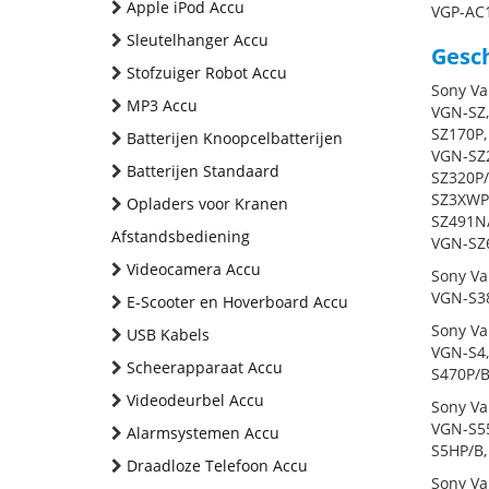
Apple iPod Accu
VGP-AC
Sleutelhanger Accu
Gesch
Stofzuiger Robot Accu
Sony Va
MP3 Accu
VGN-SZ,
SZ170P,
Batterijen Knoopcelbatterijen
VGN-SZ2
Batterijen Standaard
SZ320P/
SZ3XWP/
Opladers voor Kranen
SZ491N
Afstandsbediening
VGN-SZ
Videocamera Accu
Sony Va
VGN-S38
E-Scooter en Hoverboard Accu
Sony Va
USB Kabels
VGN-S4,
Scheerapparaat Accu
S470P/B
Videodeurbel Accu
Sony Va
VGN-S55
Alarmsystemen Accu
S5HP/B,
Draadloze Telefoon Accu
Sony Va