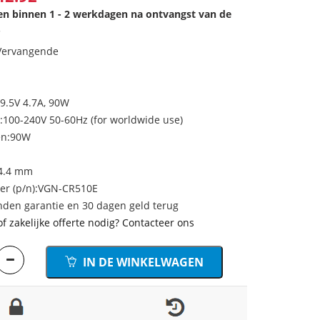
den binnen 1 - 2 werkdagen na ontvangst van de
.
 Vervangende
19.5V 4.7A, 90W
100-240V 50-60Hz (for worldwide use)
en:90W
4.4 mm
r (p/n):VGN-CR510E
den garantie en 30 dagen geld terug
of zakelijke offerte nodig? Contacteer ons
IN DE WINKELWAGEN