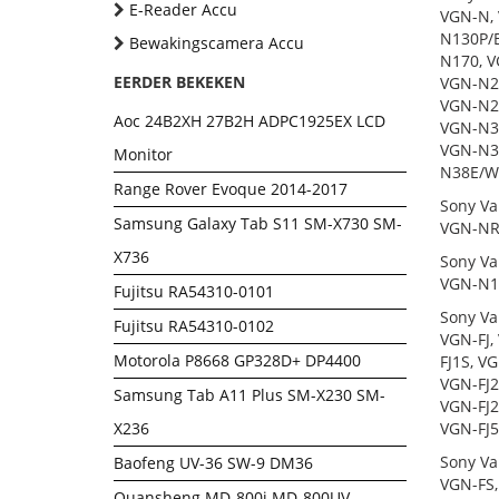
E-Reader Accu
VGN-N,
N130P/
Bewakingscamera Accu
N170, 
EERDER BEKEKEN
VGN-N23
VGN-N2
Aoc 24B2XH 27B2H ADPC1925EX LCD
VGN-N3
VGN-N3
Monitor
N38E/W
Range Rover Evoque 2014-2017
Sony Va
Samsung Galaxy Tab S11 SM-X730 SM-
VGN-NR
X736
Sony Va
VGN-N1
Fujitsu RA54310-0101
Sony Va
Fujitsu RA54310-0102
VGN-FJ,
Motorola P8668 GP328D+ DP4400
FJ1S, V
VGN-FJ2
Samsung Tab A11 Plus SM-X230 SM-
VGN-FJ2
X236
VGN-FJ5
Sony Va
Baofeng UV-36 SW-9 DM36
VGN-FS,
Quansheng MD-800i MD-800UV