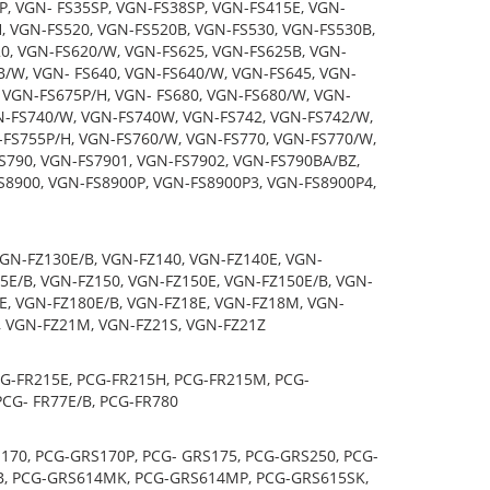
, VGN- FS35SP, VGN-FS38SP, VGN-FS415E, VGN-
, VGN-FS520, VGN-FS520B, VGN-FS530, VGN-FS530B,
0, VGN-FS620/W, VGN-FS625, VGN-FS625B, VGN-
B/W, VGN- FS640, VGN-FS640/W, VGN-FS645, VGN-
 VGN-FS675P/H, VGN- FS680, VGN-FS680/W, VGN-
N-FS740/W, VGN-FS740W, VGN-FS742, VGN-FS742/W,
FS755P/H, VGN-FS760/W, VGN-FS770, VGN-FS770/W,
S790, VGN-FS7901, VGN-FS7902, VGN-FS790BA/BZ,
S8900, VGN-FS8900P, VGN-FS8900P3, VGN-FS8900P4,
GN-FZ130E/B, VGN-FZ140, VGN-FZ140E, VGN-
5E/B, VGN-FZ150, VGN-FZ150E, VGN-FZ150E/B, VGN-
E, VGN-FZ180E/B, VGN-FZ18E, VGN-FZ18M, VGN-
, VGN-FZ21M, VGN-FZ21S, VGN-FZ21Z
CG-FR215E, PCG-FR215H, PCG-FR215M, PCG-
PCG- FR77E/B, PCG-FR780
170, PCG-GRS170P, PCG- GRS175, PCG-GRS250, PCG-
B, PCG-GRS614MK, PCG-GRS614MP, PCG-GRS615SK,