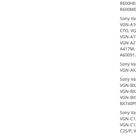
R600HE
R600ME
Sony Va
VGN-A10
CTO, VG
VGN-A19
VGN-A27
A417M, 
A60091,
Sony Va
VGN-AX
Sony Va
VGN-BX,
VGN-BX2
VGN-BX5
BX740P
Sony Va
VGN-C1,
VGN-C1Z
C2S/P, 