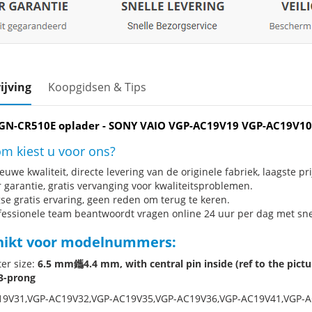
ijving
Koopgidsen & Tips
GN-CR510E oplader - SONY VAIO VGP-AC19V19 VGP-AC19V1
m kiest u voor ons?
uwe kwaliteit, directe levering van de originele fabriek, laagste pri
r garantie, gratis vervanging voor kwaliteitsproblemen.
se gratis ervaring, geen reden om terug te keren.
fessionele team beantwoordt vragen online 24 uur per dag met snel
hikt voor modelnummers:
er size:
6.5 mm鑴4.4 mm, with central pin inside (ref to the pictu
3-prong
19V31,VGP-AC19V32,VGP-AC19V35,VGP-AC19V36,VGP-AC19V41,VGP-