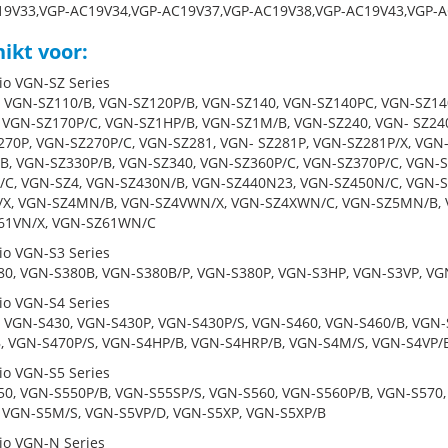
19V33,VGP-AC19V34,VGP-AC19V37,VGP-AC19V38,VGP-AC19V43,VGP-
ikt voor:
io VGN-SZ Series
 VGN-SZ110/B, VGN-SZ120P/B, VGN-SZ140, VGN-SZ140PC, VGN-SZ14
 VGN-SZ170P/C, VGN-SZ1HP/B, VGN-SZ1M/B, VGN-SZ240, VGN- SZ24
70P, VGN-SZ270P/C, VGN-SZ281, VGN- SZ281P, VGN-SZ281P/X, VGN-
B, VGN-SZ330P/B, VGN-SZ340, VGN-SZ360P/C, VGN-SZ370P/C, VGN-
C, VGN-SZ4, VGN-SZ430N/B, VGN-SZ440N23, VGN-SZ450N/C, VGN-S
/X, VGN-SZ4MN/B, VGN-SZ4VWN/X, VGN-SZ4XWN/C, VGN-SZ5MN/B,
61VN/X, VGN-SZ61WN/C
io VGN-S3 Series
0, VGN-S380B, VGN-S380B/P, VGN-S380P, VGN-S3HP, VGN-S3VP, VG
io VGN-S4 Series
 VGN-S430, VGN-S430P, VGN-S430P/S, VGN-S460, VGN-S460/B, VGN-
, VGN-S470P/S, VGN-S4HP/B, VGN-S4HRP/B, VGN-S4M/S, VGN-S4VP/
io VGN-S5 Series
0, VGN-S550P/B, VGN-S55SP/S, VGN-S560, VGN-S560P/B, VGN-S570
 VGN-S5M/S, VGN-S5VP/D, VGN-S5XP, VGN-S5XP/B
io VGN-N Series