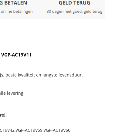
0 VGP-AC19V11
js, beste kwaliteit en langste levensduur.
le levering.
re).
AC19V42,VGP-AC19V59,VGP-AC19V60