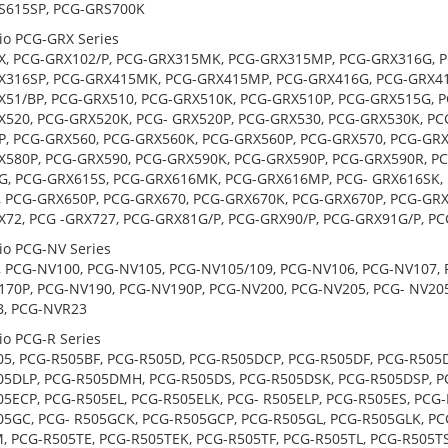
S615SP, PCG-GRS700K
io PCG-GRX Series
X, PCG-GRX102/P, PCG-GRX315MK, PCG-GRX315MP, PCG-GRX316G, 
X316SP, PCG-GRX415MK, PCG-GRX415MP, PCG-GRX416G, PCG-GRX41
X51/BP, PCG-GRX510, PCG-GRX510K, PCG-GRX510P, PCG-GRX515G, 
520, PCG-GRX520K, PCG- GRX520P, PCG-GRX530, PCG-GRX530K, PC
, PCG-GRX560, PCG-GRX560K, PCG-GRX560P, PCG-GRX570, PCG-GRX
580P, PCG-GRX590, PCG-GRX590K, PCG-GRX590P, PCG-GRX590R, PC
G, PCG-GRX615S, PCG-GRX616MK, PCG-GRX616MP, PCG- GRX616SK, 
 PCG-GRX650P, PCG-GRX670, PCG-GRX670K, PCG-GRX670P, PCG-GRX
72, PCG -GRX727, PCG-GRX81G/P, PCG-GRX90/P, PCG-GRX91G/P, P
io PCG-NV Series
 PCG-NV100, PCG-NV105, PCG-NV105/109, PCG-NV106, PCG-NV107,
70P, PCG-NV190, PCG-NV190P, PCG-NV200, PCG-NV205, PCG- NV205
B, PCG-NVR23
io PCG-R Series
5, PCG-R505BF, PCG-R505D, PCG-R505DCP, PCG-R505DF, PCG-R505D
5DLP, PCG-R505DMH, PCG-R505DS, PCG-R505DSK, PCG-R505DSP, PC
5ECP, PCG-R505EL, PCG-R505ELK, PCG- R505ELP, PCG-R505ES, PCG-
5GC, PCG- R505GCK, PCG-R505GCP, PCG-R505GL, PCG-R505GLK, PCG
 PCG-R505TE, PCG-R505TEK, PCG-R505TF, PCG-R505TL, PCG-R505TS