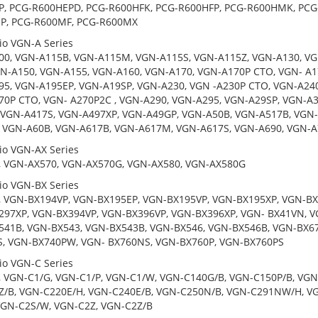
P, PCG-R600HEPD, PCG-R600HFK, PCG-R600HFP, PCG-R600HMK, PC
P, PCG-R600MF, PCG-R600MX
io VGN-A Series
0, VGN-A115B, VGN-A115M, VGN-A115S, VGN-A115Z, VGN-A130, VG
N-A150, VGN-A155, VGN-A160, VGN-A170, VGN-A170P CTO, VGN- A1
5, VGN-A195EP, VGN-A19SP, VGN-A230, VGN -A230P CTO, VGN-A240
0P CTO, VGN- A270P2C , VGN-A290, VGN-A295, VGN-A29SP, VGN-A
VGN-A417S, VGN-A497XP, VGN-A49GP, VGN-A50B, VGN-A517B, VGN-
 VGN-A60B, VGN-A617B, VGN-A617M, VGN-A617S, VGN-A690, VGN-A
io VGN-AX Series
, VGN-AX570, VGN-AX570G, VGN-AX580, VGN-AX580G
io VGN-BX Series
 VGN-BX194VP, VGN-BX195EP, VGN-BX195VP, VGN-BX195XP, VGN-BX
97XP, VGN-BX394VP, VGN-BX396VP, VGN-BX396XP, VGN- BX41VN, V
41B, VGN-BX543, VGN-BX543B, VGN-BX546, VGN-BX546B, VGN-BX6
S, VGN-BX740PW, VGN- BX760NS, VGN-BX760P, VGN-BX760PS
io VGN-C Series
 VGN-C1/G, VGN-C1/P, VGN-C1/W, VGN-C140G/B, VGN-C150P/B, VGN
/B, VGN-C220E/H, VGN-C240E/B, VGN-C250N/B, VGN-C291NW/H, VG
VGN-C2S/W, VGN-C2Z, VGN-C2Z/B