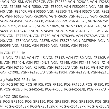
, VGN-FS215M, VGN-FS25GP, VGN-FS25SP, VGN-FS28GP, VGN- FS28SP
 VGN-FS485B, VGN-FS500, VGN-FS500P, VGN-FS500P12, VGN-FS515H
40, VGN-FS540P, VGN-FS550, VGN-FS550KIT1, VGN-FS570, VGN-FS62
W, VGN- FS630, VGN-FS630/W, VGN-FS635, VGN-FS635B, VGN-FS635
 VGN-FS645P/H, VGN-FS660, VGN-FS660/W, VGN-FS675, VGN-FS675P,
VGN-FS715, VGN-FS730, VGN-FS730/W, VGN-FS730W, VGN-FS740, VG
42W, VGN-FS745P, VGN-FS745P/H, VGN-FS750, VGN-FS750P/W, VGN-
75, VGN- FS775P/H, VGN-FS780, VGN-FS780/W, VGN-FS780W, VGN-F
40, VGN- FS840/W, VGN-FS875, VGN -FS875P, VGN-FS875P/H, VGN-F
900P5, VGN-FS920, VGN-FS950, VGN-FS980, VGN-FS990
io VGN-FZ Series
1L, VGN-FZ11M, VGN-FZ11S, VGN-FZ11Z, VGN-FZ130, VGN-FZ130E, V
B, VGN-FZ140N, VGN-FZ140N/B, VGN-FZ145, VGN-FZ145E, VGN- FZ14
BC, VGN-FZ160, VGN-FZ160E, VGN-FZ160E/B, VGN-FZ180, VGN-FZ180
VGN- FZ190E, VGN- FZ190E/B, VGN-FZ190N, VGN-FZ19VN, VGN-FZ21E
ny Vaio PCG-FR Series
00, PCG-FR102, PCG-FR105, PCG-FR130, PCG-FR130U, PCG-FR150, P
, PCG-FR33/B, PCG-FR55/B, PCG-FR55E, PCG-FR55E/B, PCG-FR77/B, 
io PCG-GRS Series
, PCG-GRS100, PCG-GRS150, PCG-GRS150K, PCG-GRS150P, PCG-GRS
M, PCG-GRS515SP, PCG-GRS515SP/R, PCG-GRS515SPR, PCG- GRS55/