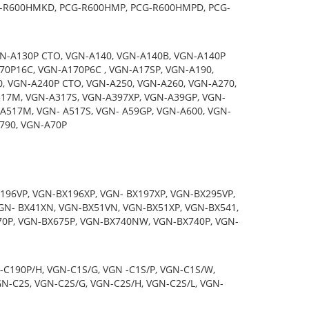
G-R600HMKD, PCG-R600HMP, PCG-R600HMPD, PCG-
N-A130P CTO, VGN-A140, VGN-A140B, VGN-A140P
70P16C, VGN-A170P6C , VGN-A17SP, VGN-A190,
, VGN-A240P CTO, VGN-A250, VGN-A260, VGN-A270,
317M, VGN-A317S, VGN-A397XP, VGN-A39GP, VGN-
A517M, VGN- A517S, VGN- A59GP, VGN-A600, VGN-
790, VGN-A70P
196VP, VGN-BX196XP, VGN- BX197XP, VGN-BX295VP,
GN- BX41XN, VGN-BX51VN, VGN-BX51XP, VGN-BX541,
70P, VGN-BX675P, VGN-BX740NW, VGN-BX740P, VGN-
-C190P/H, VGN-C1S/G, VGN -C1S/P, VGN-C1S/W,
N-C2S, VGN-C2S/G, VGN-C2S/H, VGN-C2S/L, VGN-