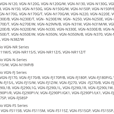
 VGN-N120, VGN-N120G, VGN-N120G/W, VGN-N130, VGN-N130G, VG
B, VGN-N150, VGN-N150G, VGN-N150G/W, VGN-N150P, VGN-N150P/B
VGN-N170G, VGN-N170G/T, VGN-N170G/W, VGN-N220, VGN-N220E, V
0E/B, VGN-N230E/T, VGN- N230E/W, VGN- N250, VGN-N250E, VGN
70E/T, VGN-N270E/W, VGN-N29VN/B, VGN-N31M, VGN-N31M/W, VGN
20E/B, VGN-N320E/W, VGN-N330, VGN-N330E, VGN-N330E/B, VGN-N
50E/T, VGN-N350E/W, VGN-N350N, VGN-N350N/B, VGN-N370, VGN-N
, VGN-N38Z/W
io VGN-NR Series
11M/S, VGN-NR11S/S, VGN-NR11Z/S, VGN-NR11Z/T
io VGN-N-Series
1S/W, VGN-N19VP/B
io VGN-FJ Series
 VGN-FJ170, VGN-FJ170/B, VGN-FJ170P/B, VGN-FJ180P, VGN-FJ180P/G,
GN-FJ1S/L, VGN-FJ1S/W, VGN-FJ1Z/W, VGN-FJ270, VGN -FJ270/B, VGN-F
90L1B, VGN-FJ290L1G, VGN-FJ290L1L, VGN-FJ290L1R, VGN-FJ290L1W, 
90P1/R, VGN-FJ290P1/V, VGN-FJ290P1/GK1, VGN-FJ290P1/LK1, VGN-F
7SP, VGN-FJ58SP
io VGN-FS Series
 VGN-FS115B, VGN-FS115M, VGN-FS115Z, VGN-FS15GP, VGN-FS15SP,