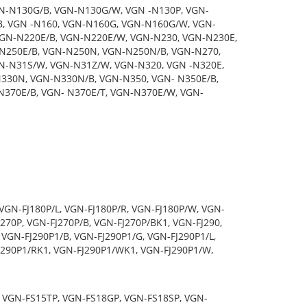
N-N130G/B, VGN-N130G/W, VGN -N130P, VGN-
, VGN -N160, VGN-N160G, VGN-N160G/W, VGN-
GN-N220E/B, VGN-N220E/W, VGN-N230, VGN-N230E,
-N250E/B, VGN-N250N, VGN-N250N/B, VGN-N270,
-N31S/W, VGN-N31Z/W, VGN-N320, VGN -N320E,
330N, VGN-N330N/B, VGN-N350, VGN- N350E/B,
370E/B, VGN- N370E/T, VGN-N370E/W, VGN-
 VGN-FJ180P/L, VGN-FJ180P/R, VGN-FJ180P/W, VGN-
J270P, VGN-FJ270P/B, VGN-FJ270P/BK1, VGN-FJ290,
VGN-FJ290P1/B, VGN-FJ290P1/G, VGN-FJ290P1/L,
J290P1/RK1, VGN-FJ290P1/WK1, VGN-FJ290P1/W,
 VGN-FS15TP, VGN-FS18GP, VGN-FS18SP, VGN-