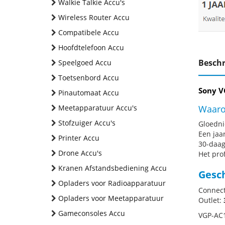
Walkie Talkie Accu's
Wireless Router Accu
Compatibele Accu
Hoofdtelefoon Accu
Beschr
Speelgoed Accu
Toetsenbord Accu
Sony V
Pinautomaat Accu
Meetapparatuur Accu's
Waaro
Stofzuiger Accu's
Gloednie
Een jaa
Printer Accu
30-daag
Drone Accu's
Het pro
Kranen Afstandsbediening Accu
Gesc
Opladers voor Radioapparatuur
Connect
Opladers voor Meetapparatuur
Outlet:
Gameconsoles Accu
VGP-AC