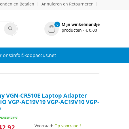
zenden en Betalen
Annuleren en Retourneren
Mijn winkelmandje
0
producten - € 0.00
r ons:info@koopaccus.net
y VGN-CR510E Laptop Adapter
IO VGP-AC19V19 VGP-AC19V10 VGP-
)
42.92
Voorraad:
Op voorraad !