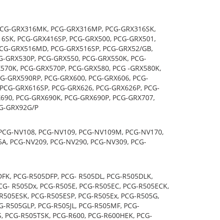
PCG-GRX316MK, PCG-GRX316MP, PCG-GRX316SK,
6SK, PCG-GRX416SP, PCG-GRX500, PCG-GRX501,
PCG-GRX516MD, PCG-GRX516SP, PCG-GRX52/GB,
G-GRX530P, PCG-GRX550, PCG-GRX550K, PCG-
570K, PCG-GRX570P, PCG-GRX580, PCG -GRX580K,
G-GRX590RP, PCG-GRX600, PCG-GRX606, PCG-
PCG-GRX616SP, PCG-GRX626, PCG-GRX626P, PCG-
690, PCG-GRX690K, PCG-GRX690P, PCG-GRX707,
CG-GRX92G/P
 PCG-NV108, PCG-NV109, PCG-NV109M, PCG-NV170,
A, PCG-NV209, PCG-NV290, PCG-NV309, PCG-
FK, PCG-R505DFP, PCG- R505DL, PCG-R505DLK,
G- R505Dx, PCG-R505E, PCG-R505EC, PCG-R505ECK,
R505ESK, PCG-R505ESP, PCG-R505Ex, PCG-R505G,
-R505GLP, PCG-R505JL, PCG-R505MF, PCG-
, PCG-R505TSK, PCG-R600, PCG-R600HEK, PCG-