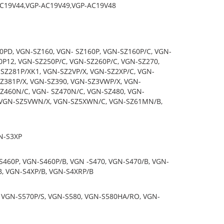
AC19V44,VGP-AC19V49,VGP-AC19V48
0PD, VGN-SZ160, VGN- SZ160P, VGN-SZ160P/C, VGN-
0P12, VGN-SZ250P/C, VGN-SZ260P/C, VGN-SZ270,
SZ281P/XK1, VGN-SZ2VP/X, VGN-SZ2XP/C, VGN-
SZ381P/X, VGN-SZ390, VGN-SZ3VWP/X, VGN-
Z460N/C, VGN- SZ470N/C, VGN-SZ480, VGN-
 VGN-SZ5VWN/X, VGN-SZ5XWN/C, VGN-SZ61MN/B,
N-S3XP
S460P, VGN-S460P/B, VGN -S470, VGN-S470/B, VGN-
B, VGN-S4XP/B, VGN-S4XRP/B
, VGN-S570P/S, VGN-S580, VGN-S580HA/RO, VGN-