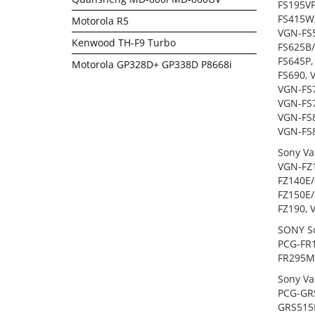
FS195VP
FS415W,
Motorola R5
VGN-FS5
Kenwood TH-F9 Turbo
FS625B/
FS645P,
Motorola GP328D+ GP338D P8668i
FS690, 
VGN-FS7
VGN-FS7
VGN-FS8
VGN-FS8
Sony Va
VGN-FZ1
FZ140E/
FZ150E/
FZ190, 
SONY So
PCG-FR1
FR295MP
Sony Va
PCG-GRS
GRS515