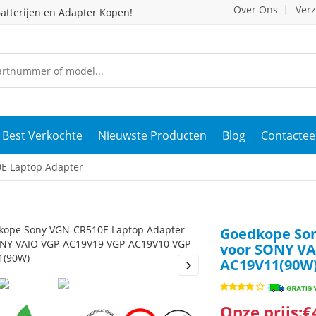
Over Ons
Ver
atterijen en Adapter Kopen!
Best Verkochte
Nieuwste Producten
Blog
Contactee
E Laptop Adapter
Goedkope Son
voor SONY VA
AC19V11(90W
s
Next
Onze prijs:€