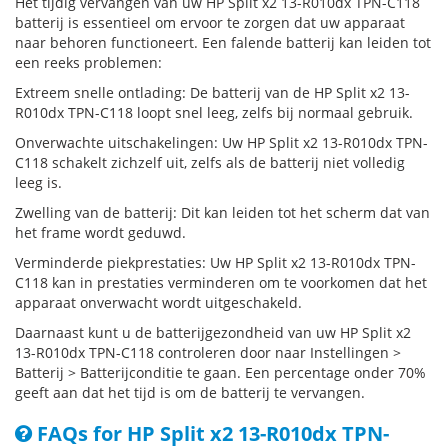
Het tijdig vervangen van uw HP Split x2 13-R010dx TPN-C118
batterij is essentieel om ervoor te zorgen dat uw apparaat
naar behoren functioneert. Een falende batterij kan leiden tot
een reeks problemen:
Extreem snelle ontlading: De batterij van de HP Split x2 13-
R010dx TPN-C118 loopt snel leeg, zelfs bij normaal gebruik.
Onverwachte uitschakelingen: Uw HP Split x2 13-R010dx TPN-
C118 schakelt zichzelf uit, zelfs als de batterij niet volledig
leeg is.
Zwelling van de batterij: Dit kan leiden tot het scherm dat van
het frame wordt geduwd.
Verminderde piekprestaties: Uw HP Split x2 13-R010dx TPN-
C118 kan in prestaties verminderen om te voorkomen dat het
apparaat onverwacht wordt uitgeschakeld.
Daarnaast kunt u de batterijgezondheid van uw HP Split x2
13-R010dx TPN-C118 controleren door naar Instellingen >
Batterij > Batterijconditie te gaan. Een percentage onder 70%
geeft aan dat het tijd is om de batterij te vervangen.
FAQs for HP Split x2 13-R010dx TPN-