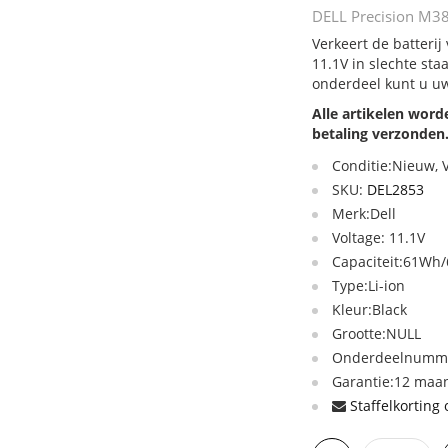
DELL Precision M38
Verkeert de batteri
11.1V in slechte sta
onderdeel kunt u uw
Alle artikelen wor
betaling verzonden
Conditie:Nieuw,
SKU:
DEL2853
Merk:Dell
Voltage: 11.1V
Capaciteit:61Wh/
Type:Li-ion
Kleur:Black
Grootte:NULL
Onderdeelnumme
Garantie:12 maan
Staffelkorting 