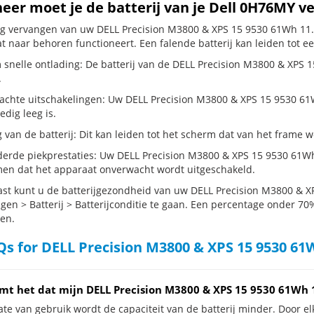
er moet je de batterij van je Dell 0H76MY v
dig vervangen van uw DELL Precision M3800 & XPS 15 9530 61Wh 11.1
t naar behoren functioneert. Een falende batterij kan leiden tot e
 snelle ontlading: De batterij van de DELL Precision M3800 & XPS 15
.
chte uitschakelingen: Uw DELL Precision M3800 & XPS 15 9530 61Wh 1
ledig leeg is.
g van de batterij: Dit kan leiden tot het scherm dat van het frame
erde piekprestaties: Uw DELL Precision M3800 & XPS 15 9530 61Wh
en dat het apparaat onverwacht wordt uitgeschakeld.
st kunt u de batterijgezondheid van uw DELL Precision M3800 & X
ngen > Batterij > Batterijconditie te gaan. Een percentage onder 70%
en.
s for DELL Precision M3800 & XPS 15 9530 61
mt het dat mijn DELL Precision M3800 & XPS 15 9530 61Wh 1
te van gebruik wordt de capaciteit van de batterij minder. Door el