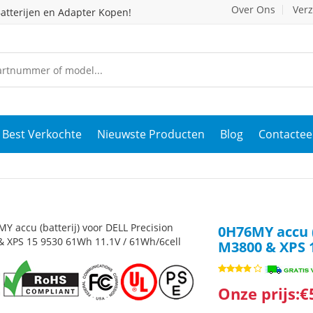
Over Ons
Ver
atterijen en Adapter Kopen!
Best Verkochte
Nieuwste Producten
Blog
Contactee
0H76MY accu (
M3800 & XPS 1
Onze prijs:€