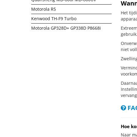
Wanne
Motorola R5
Het tij
Kenwood TH-F9 Turbo
apparaa
Motorola GP328D+ GP338D P8668i
Extreem
gebruik
Onverwa
niet vol
Zwellin
Vermind
voorkom
Daarnaa
Instelli
vervang
FAQ
Hoe ko
Naar ma