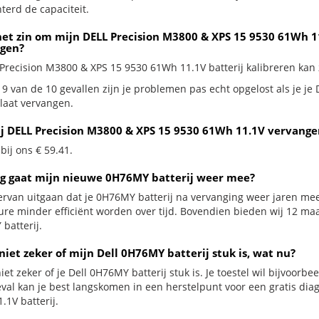
terd de capaciteit.
het zin om mijn DELL Precision M3800 & XPS 15 9530 61Wh 11.
gen?
 Precision M3800 & XPS 15 9530 61Wh 11.1V batterij kalibreren kan z
 9 van de 10 gevallen zijn je problemen pas echt opgelost als je j
 laat vervangen.
ij DELL Precision M3800 & XPS 15 9530 61Wh 11.1V vervangen
 bij ons € 59.41.
g gaat mijn nieuwe 0H76MY batterij weer mee?
ervan uitgaan dat je 0H76MY batterij na vervanging weer jaren mee
ure minder efficiënt worden over tijd. Bovendien bieden wij 12 m
batterij.
niet zeker of mijn Dell 0H76MY batterij stuk is, wat nu?
iet zeker of je Dell 0H76MY batterij stuk is. Je toestel wil bijvoorbe
geval kan je best langskomen in een herstelpunt voor een gratis di
.1V batterij.