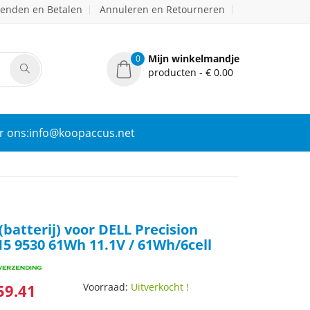
zenden en Betalen
Annuleren en Retourneren
Mijn winkelmandje
0
producten - € 0.00
r ons:info@koopaccus.net
batterij) voor DELL Precision
5 9530 61Wh 11.1V / 61Wh/6cell
59.41
Voorraad:
Uitverkocht !