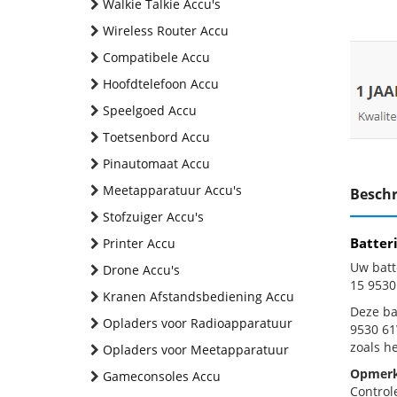
Walkie Talkie Accu's
Wireless Router Accu
Compatibele Accu
Hoofdtelefoon Accu
Speelgoed Accu
Toetsenbord Accu
Pinautomaat Accu
Meetapparatuur Accu's
Beschr
Stofzuiger Accu's
Batter
Printer Accu
Uw batt
Drone Accu's
15 9530
Kranen Afstandsbediening Accu
Deze bat
Opladers voor Radioapparatuur
9530 61
zoals h
Opladers voor Meetapparatuur
Opmerk
Gameconsoles Accu
Control