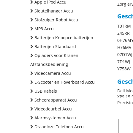
Apple iPod Accu
Zorg erv
Sleutelhanger Accu
Gesc
Stofzuiger Robot Accu
T0TRM
MP3 Accu
245RR
Batterijen Knoopcelbatterijen
0H76M
Batterijen Standaard
H76MV
07D1WJ
Opladers voor Kranen
7D1WJ
Afstandsbediening
Y758W
Videocamera Accu
Gesch
E-Scooter en Hoverboard Accu
Dell Mo
USB Kabels
XPS 15 
Scheerapparaat Accu
Precisi
Videodeurbel Accu
Alarmsystemen Accu
Draadloze Telefoon Accu