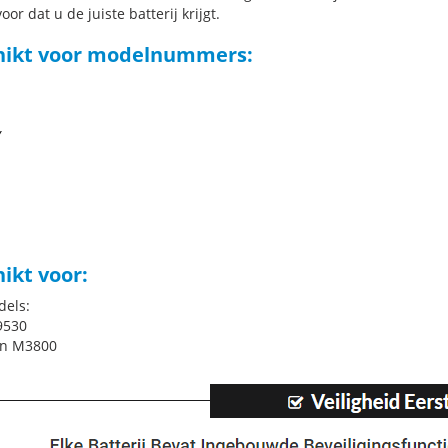
oor dat u de juiste batterij krijgt.
hikt voor modelnummers:
Y
ikt voor:
dels:
9530
on M3800