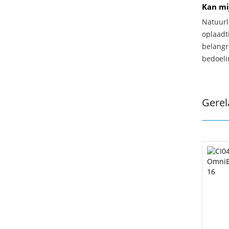
Kan mi
Natuurl
oplaadti
belangr
bedoeli
Gerel