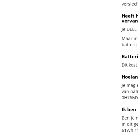
verslech
Heeft 
vervan
Je DELL
Maar in
batterij
Batter
Dit kost
Hoelan
Je mag 
van nat
0H76MY 
Ik ben 
Ben je n
In dit 
61Wh 11