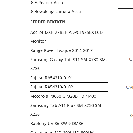
E-Reader Accu
Bewakingscamera Accu
EERDER BEKEKEN
Aoc 24B2XH 27B2H ADPC1925EX LCD
Monitor
Range Rover Evoque 2014-2017
Samsung Galaxy Tab S11 SM-X730 SM-
X736
Fujitsu RA54310-0101
Fujitsu RA54310-0102
Motorola P8668 GP328D+ DP4400
Samsung Tab A11 Plus SM-X230 SM-
X236
Baofeng UV-36 SW-9 DM36
Quansheng MD-800i MD-800UV