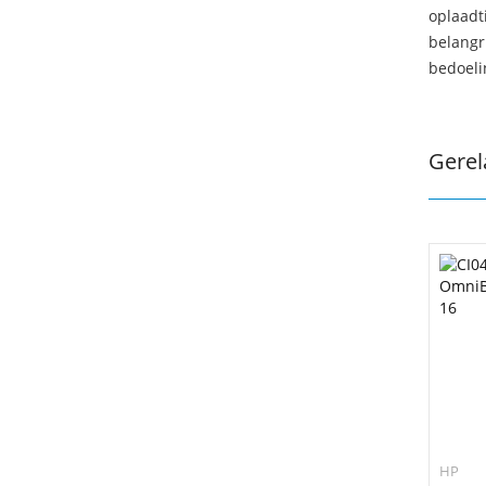
oplaadti
belangr
bedoeli
Gerel
HP