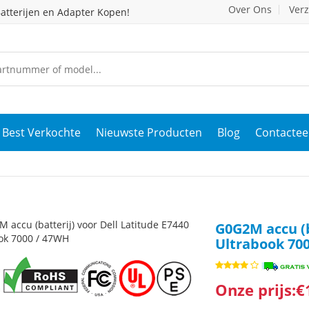
Over Ons
Ver
atterijen en Adapter Kopen!
Best Verkochte
Nieuwste Producten
Blog
Contactee
G0G2M accu (b
Ultrabook 70
Onze prijs:€