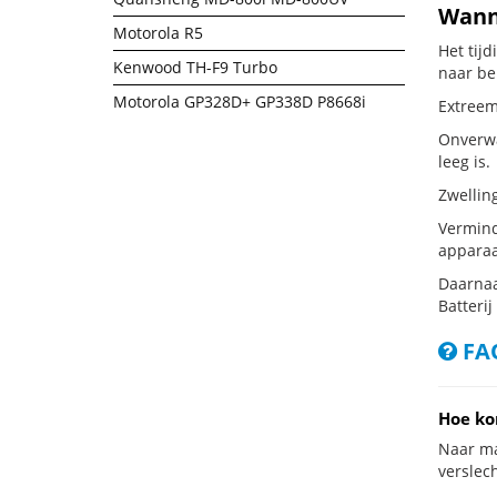
Wanne
Motorola R5
Het tij
Kenwood TH-F9 Turbo
naar be
Motorola GP328D+ GP338D P8668i
Extreem 
Onverwac
leeg is.
Zwellin
Vermind
apparaa
Daarnaa
Batterij
FAQ
Hoe ko
Naar ma
verslech