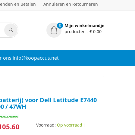
zenden en Betalen
Annuleren en Retourneren
Mijn winkelmandje
0
producten - € 0.00
r ons:info@koopaccus.net
atterij) voor Dell Latitude E7440
00 / 47WH
105.60
Voorraad:
Op voorraad !