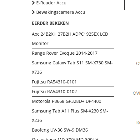
E-Reader Accu
Bewakingscamera Accu
EERDER BEKEKEN
Aoc 24B2XH 27B2H ADPC1925EX LCD
Monitor
Range Rover Evoque 2014-2017
Samsung Galaxy Tab S11 SM-X730 SM-
X736
Fujitsu RA54310-0101
Fujitsu RA54310-0102
Motorola P8668 GP328D+ DP4400
Samsung Tab A11 Plus SM-X230 SM-
X236
Baofeng UV-36 SW-9 DM36
Quansheng MD-800i MD-800UV