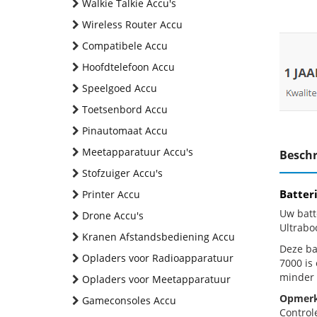
Walkie Talkie Accu's
Wireless Router Accu
Compatibele Accu
Hoofdtelefoon Accu
Speelgoed Accu
Toetsenbord Accu
Pinautomaat Accu
Meetapparatuur Accu's
Beschr
Stofzuiger Accu's
Batter
Printer Accu
Uw batt
Drone Accu's
Ultrabo
Kranen Afstandsbediening Accu
Deze bat
Opladers voor Radioapparatuur
7000 is
minder 
Opladers voor Meetapparatuur
Opmerk
Gameconsoles Accu
Control