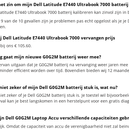
et zin om mijn Dell Latitude E7440 Ultrabook 7000 batterij
Latitude E7440 Ultrabook 7000 batterij kalibreren kan zinvol zijn in 
9 van de 10 gevallen zijn je problemen pas echt opgelost als je je 
en.
ij Dell Latitude E7440 Ultrabook 7000 vervangen prijs
 bij ons € 105.60.
g gaat mijn nieuwe G0G2M batterij weer mee?
ervan uitgaan dat je G0G2M batterij na vervanging weer jaren mee 
minder efficiënt worden over tijd. Bovendien bieden wij 12 maan
niet zeker of mijn Dell G0G2M batterij stuk is, wat nu?
iet zeker of je Dell G0G2M batterij stuk is. Je toestel wil bijvoorbee
geval kan je best langskomen in een herstelpunt voor een gratis dia
jn Dell G0G2M Laptop Accu verschillende capaciteiten geb
ijk. Omdat de capaciteit van accu de verenigbaarheid niet zal beïn