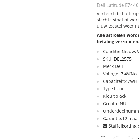
Dell Latitude E7440
Verkeert de batterij
slechte staat of we
u uw toestel weer n
Alle artikelen wor
betaling verzonden
Conditie:Nieuw,
SKU:
DEL2575
Merk:Dell
Voltage: 7.4V(Not
Capaciteit:47WH
Type:li-ion
Kleur:black
Grootte:NULL
Onderdeelnumme
Garantie:12 maan
Staffelkorting 