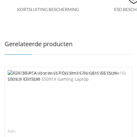
Gerelateerde producten
FSP
Asus