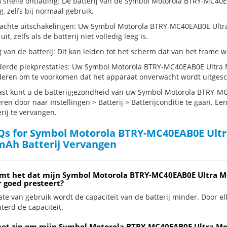
 snelle ontlading: De batterij van de Symbol Motorola BTRY-MC40E
g, zelfs bij normaal gebruik.
chte uitschakelingen: Uw Symbol Motorola BTRY-MC40EAB0E Ultra 
 uit, zelfs als de batterij niet volledig leeg is.
g van de batterij: Dit kan leiden tot het scherm dat van het frame
erde piekprestaties: Uw Symbol Motorola BTRY-MC40EAB0E Ultra Mo
eren om te voorkomen dat het apparaat onverwacht wordt uitgesc
st kunt u de batterijgezondheid van uw Symbol Motorola BTRY-MC
ren door naar Instellingen > Batterij > Batterijconditie te gaan. E
rij te vervangen.
s for Symbol Motorola BTRY-MC40EAB0E Ultra
mAh Batterij Vervangen
mt het dat mijn Symbol Motorola BTRY-MC40EAB0E Ultra Mo
 goed presteert?
te van gebruik wordt de capaciteit van de batterij minder. Door el
terd de capaciteit.
het zin om mijn Symbol Motorola BTRY-MC40EAB0E Ultra Mob