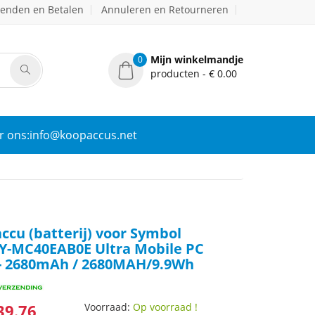
zenden en Betalen
Annuleren en Retourneren
Mijn winkelmandje
0
producten - € 0.00
r ons:info@koopaccus.net
accu (batterij) voor Symbol
Y-MC40EAB0E Ultra Mobile PC
 - 2680mAh / 2680MAH/9.9Wh
39.76
Voorraad:
Op voorraad !