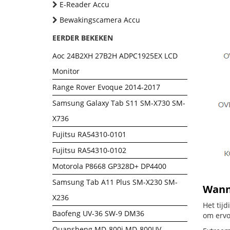
E-Reader Accu
Bewakingscamera Accu
EERDER BEKEKEN
Aoc 24B2XH 27B2H ADPC1925EX LCD
Monitor
Range Rover Evoque 2014-2017
Samsung Galaxy Tab S11 SM-X730 SM-
X736
Fujitsu RA54310-0101
Fujitsu RA54310-0102
Motorola P8668 GP328D+ DP4400
Samsung Tab A11 Plus SM-X230 SM-
Wanne
X236
Het tij
Baofeng UV-36 SW-9 DM36
om ervo
Quansheng MD-800i MD-800UV