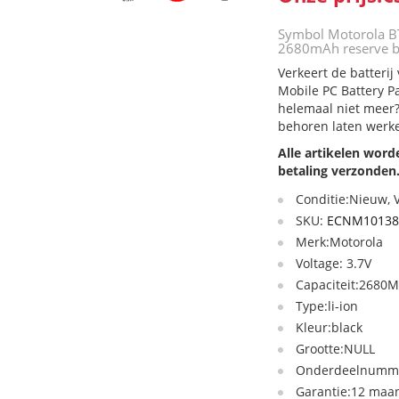
Symbol Motorola B
2680mAh reserve ba
Verkeert de batter
Mobile PC Battery P
helemaal niet meer?
behoren laten werk
Alle artikelen wor
betaling verzonden
Conditie:Nieuw,
SKU:
ECNM10138
Merk:Motorola
Voltage: 3.7V
Capaciteit:2680
Type:li-ion
Kleur:black
Grootte:NULL
Onderdeelnummer
Garantie:12 maan