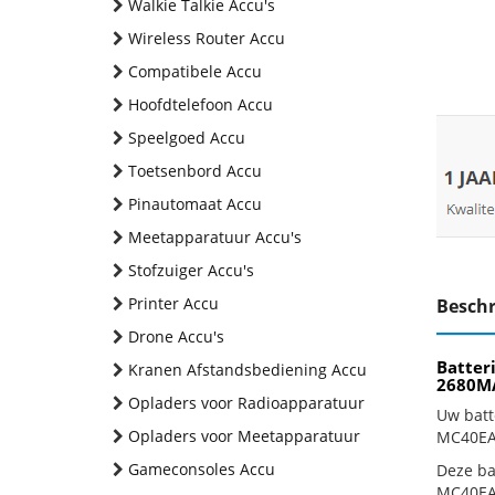
Walkie Talkie Accu's
Wireless Router Accu
Compatibele Accu
Hoofdtelefoon Accu
Speelgoed Accu
Toetsenbord Accu
Pinautomaat Accu
Meetapparatuur Accu's
Stofzuiger Accu's
Printer Accu
Beschr
Drone Accu's
Batter
Kranen Afstandsbediening Accu
2680MA
Opladers voor Radioapparatuur
Uw batt
Opladers voor Meetapparatuur
MC40EAB
Gameconsoles Accu
Deze bat
MC40EAB