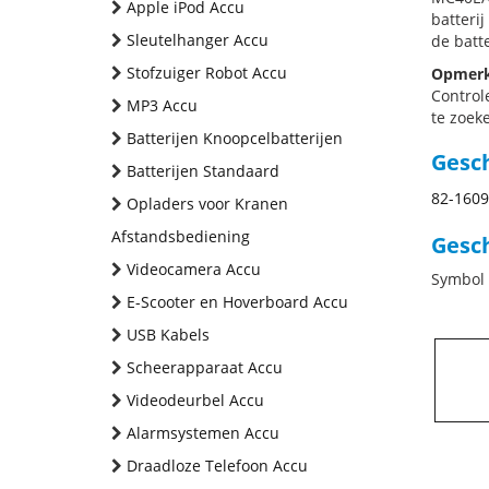
Apple iPod Accu
batteri
Sleutelhanger Accu
de batte
Stofzuiger Robot Accu
Opmerk
Control
MP3 Accu
te zoeke
Batterijen Knoopcelbatterijen
Gesc
Batterijen Standaard
82-1609
Opladers voor Kranen
Afstandsbediening
Gesch
Videocamera Accu
Symbol
E-Scooter en Hoverboard Accu
USB Kabels
Scheerapparaat Accu
Videodeurbel Accu
Alarmsystemen Accu
Draadloze Telefoon Accu