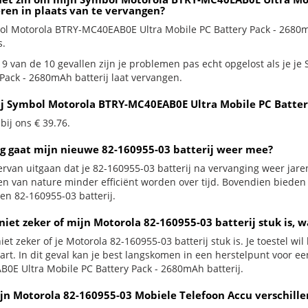
eren in plaats van te vervangen?
ol Motorola BTRY-MC40EAB0E Ultra Mobile PC Battery Pack - 2680mAh
s.
 9 van de 10 gevallen zijn je problemen pas echt opgelost als je 
 Pack - 2680mAh batterij laat vervangen.
ij Symbol Motorola BTRY-MC40EAB0E Ultra Mobile PC Batter
 bij ons € 39.76.
g gaat mijn nieuwe 82-160955-03 batterij weer mee?
ervan uitgaan dat je 82-160955-03 batterij na vervanging weer jare
jen van nature minder efficiënt worden over tijd. Bovendien biede
en 82-160955-03 batterij.
niet zeker of mijn Motorola 82-160955-03 batterij stuk is, w
iet zeker of je Motorola 82-160955-03 batterij stuk is. Je toestel w
zwart. In dit geval kan je best langskomen in een herstelpunt voor 
0E Ultra Mobile PC Battery Pack - 2680mAh batterij.
jn Motorola 82-160955-03 Mobiele Telefoon Accu verschille