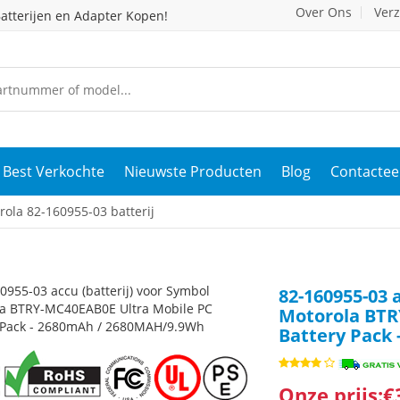
Over Ons
Ver
atterijen en Adapter Kopen!
Best Verkochte
Nieuwste Producten
Blog
Contactee
ola 82-160955-03 batterij
82-160955-03 
Motorola BTR
Battery Pack
Onze prijs:€