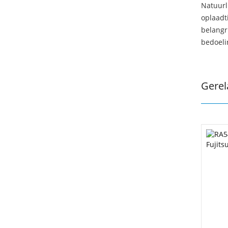
Natuurl
oplaadti
belangr
bedoeli
Gerel