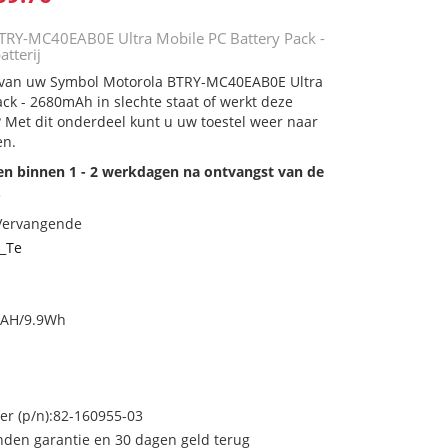
TRY-MC40EAB0E Ultra Mobile PC Battery Pack -
tterij
ij van uw Symbol Motorola BTRY-MC40EAB0E Ultra
ack - 2680mAh in slechte staat of werkt deze
 Met dit onderdeel kunt u uw toestel weer naar
en.
den binnen 1 - 2 werkdagen na ontvangst van de
.
 Vervangende
_Te
MAH/9.9Wh
 (p/n):82-160955-03
den garantie en 30 dagen geld terug