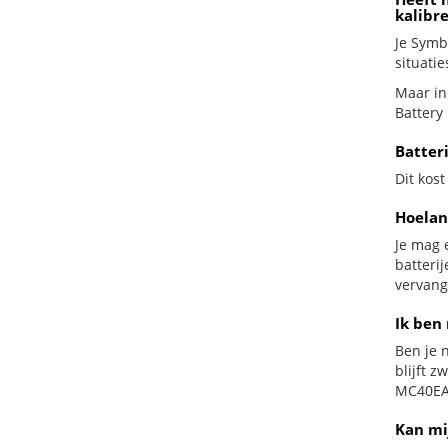
kalibr
Je Symb
situatie
Maar in
Battery
Batter
Dit kost
Hoelan
Je mag 
batteri
vervang
Ik ben 
Ben je n
blijft 
MC40EAB
Kan mi