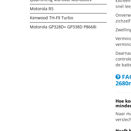
Extreem
snel lee
Motorola R5
Onverwa
Kenwood TH-F9 Turbo
zichzelf
Motorola GP328D+ GP338D P8668i
Zwellin
Vermind
vermind
Daarnaa
controle
de batte
FAQ
2680
Hoe ko
minder
Naar ma
verslech
Heeft 