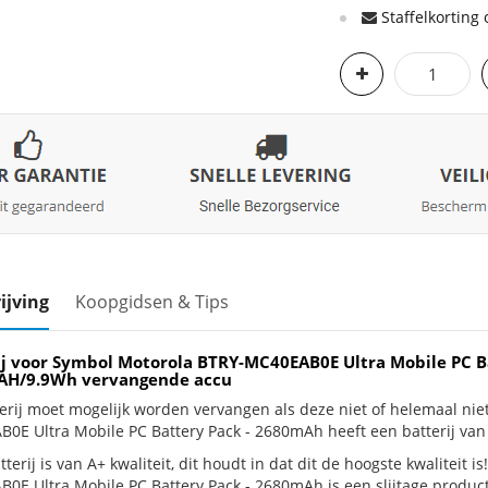
Staffelkorting 
ijving
Koopgidsen & Tips
ij voor Symbol Motorola BTRY-MC40EAB0E Ultra Mobile PC B
H/9.9Wh vervangende accu
erij moet mogelijk worden vervangen als deze niet of helemaal ni
0E Ultra Mobile PC Battery Pack - 2680mAh heeft een batterij v
terij is van A+ kwaliteit, dit houdt in dat dit de hoogste kwaliteit 
0E Ultra Mobile PC Battery Pack - 2680mAh is een slijtage product