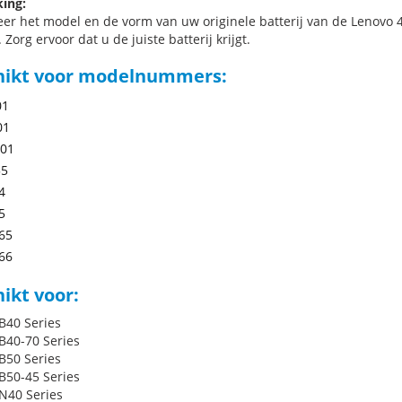
ing:
eer het model en de vorm van uw originele batterij van de Lenovo 4
 Zorg ervoor dat u de juiste batterij krijgt.
hikt voor modelnummers:
01
01
01
55
4
5
65
66
ikt voor:
B40 Series
B40-70 Series
B50 Series
B50-45 Series
N40 Series