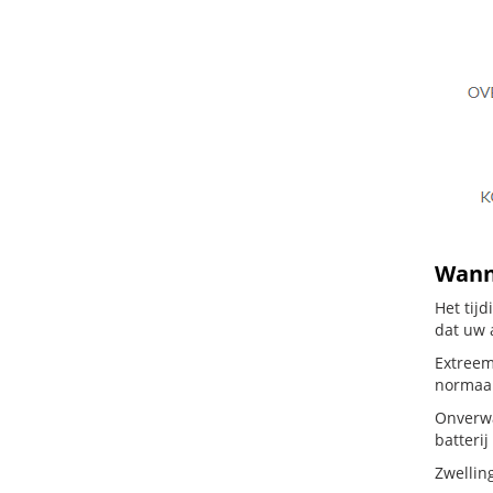
Wanne
Het tij
dat uw 
Extreem
normaal
Onverwa
batterij
Zwellin