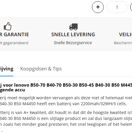
ijving
Koopgidsen & Tips
ij voor lenovo B50-70 B40-70 B50-30 B50-45 B40-30 B50 M44
gende accu
erij moet mogelijk worden vervangen als deze niet of helemaal ni
B40-30 B50 M4450 heeft een batterij van 2200mah/32WH/3 cells.
terij is van A+ kwaliteit, dit houdt in dat dit de hoogste kwaliteit 
B40-30 B50 M4450 is een slijtage product en zal dus langzaam slij
n zoals het minder goed presteren, het snel leeglopen of het helema