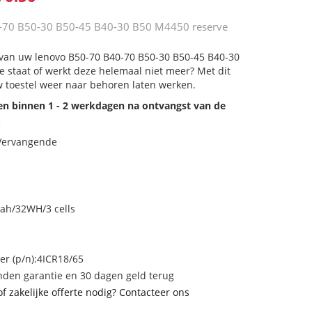
-70 B50-30 B50-45 B40-30 B50 M4450 reserve
j van uw lenovo B50-70 B40-70 B50-30 B50-45 B40-30
e staat of werkt deze helemaal niet meer? Met dit
 toestel weer naar behoren laten werken.
den binnen 1 - 2 werkdagen na ontvangst van de
.
 Vervangende
ah/32WH/3 cells
 (p/n):4ICR18/65
den garantie en 30 dagen geld terug
of zakelijke offerte nodig? Contacteer ons