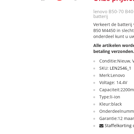
lenovo B50-70 B40
batterij
Verkeert de batteri
B50 M4450 in slecht
onderdeel kunt u uw
Alle artikelen wor
betaling verzonden
Conditie:Nieuw,
SKU:
LEN2546_1
Merk:Lenovo
Voltage: 14.4V
Capaciteit:2200m
Type:li-ion
Kleur:black
Onderdeelnummer
Garantie:12 maan
Staffelkorting 