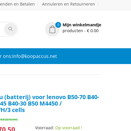
zenden en Betalen
Annuleren en Retourneren
Mijn winkelmandje
0
producten - € 0.00
r ons:info@koopaccus.net
 (batterij) voor lenovo B50-70 B40-
-45 B40-30 B50 M4450 /
/3 cells
70.50
Voorraad:
Op voorraad !