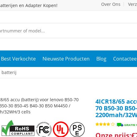
Over Ons
Ver
atterijen en Adapter Kopen!
Best Verkochte
Nieuwste Producten
Blog
Contactee
batterij
4ICR18/65 accu
70 B50-30 B50
2200mah/32WH
Onze prijs:€