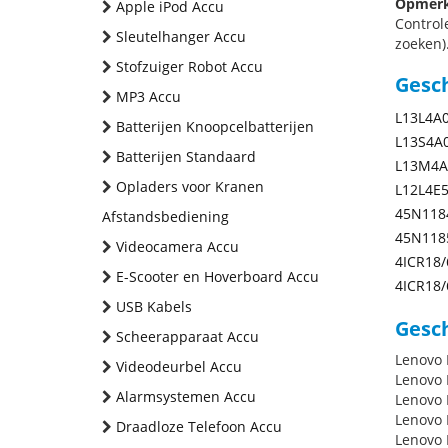
Opmerk
Apple iPod Accu
Control
Sleutelhanger Accu
zoeken).
Stofzuiger Robot Accu
Gesc
MP3 Accu
L13L4A
Batterijen Knoopcelbatterijen
L13S4A
Batterijen Standaard
L13M4A
Opladers voor Kranen
L12L4E
45N118
Afstandsbediening
45N118
Videocamera Accu
4ICR18/
E-Scooter en Hoverboard Accu
4ICR18/
USB Kabels
Gesch
Scheerapparaat Accu
Lenovo 
Videodeurbel Accu
Lenovo 
Alarmsystemen Accu
Lenovo 
Lenovo 
Draadloze Telefoon Accu
Lenovo 