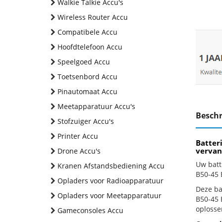
Walkie Talkie Accu's
Wireless Router Accu
Compatibele Accu
Hoofdtelefoon Accu
Speelgoed Accu
Toetsenbord Accu
Pinautomaat Accu
Meetapparatuur Accu's
Beschr
Stofzuiger Accu's
Printer Accu
Batter
vervan
Drone Accu's
Uw batt
Kranen Afstandsbediening Accu
B50-45 
Opladers voor Radioapparatuur
Deze bat
Opladers voor Meetapparatuur
B50-45 
oplosse
Gameconsoles Accu