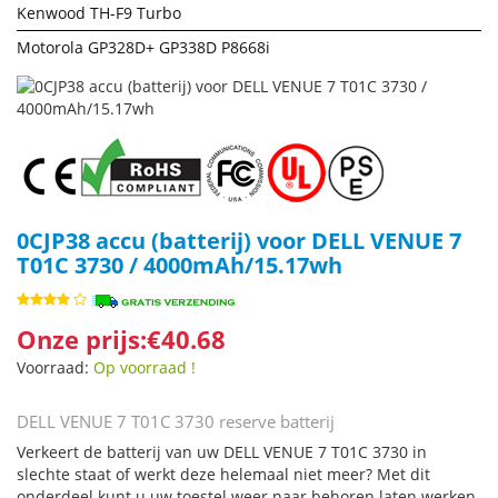
Kenwood TH-F9 Turbo
Motorola GP328D+ GP338D P8668i
0CJP38 accu (batterij) voor DELL VENUE 7
T01C 3730 / 4000mAh/15.17wh
Onze prijs:€40.68
Voorraad:
Op voorraad !
DELL VENUE 7 T01C 3730 reserve batterij
Verkeert de batterij van uw DELL VENUE 7 T01C 3730 in
slechte staat of werkt deze helemaal niet meer? Met dit
onderdeel kunt u uw toestel weer naar behoren laten werken.