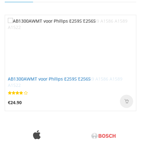
AB1300AWMT voor Philips E259S E256S
€24.90