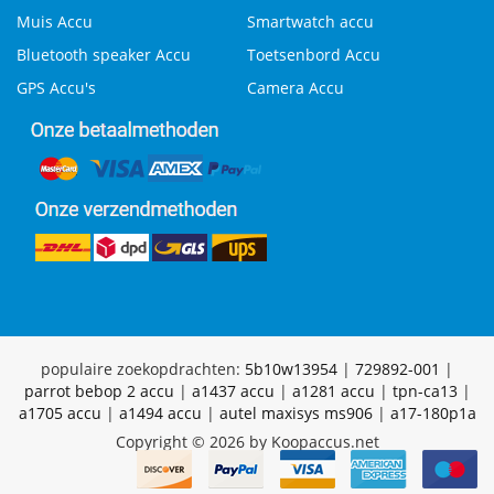
Muis Accu
Smartwatch accu
Bluetooth speaker Accu
Toetsenbord Accu
GPS Accu's
Camera Accu
populaire zoekopdrachten:
5b10w13954
|
729892-001
|
parrot bebop 2 accu
|
a1437 accu
|
a1281 accu
|
tpn-ca13
|
a1705 accu
|
a1494 accu
|
autel maxisys ms906
|
a17-180p1a
Copyright © 2026 by Koopaccus.net