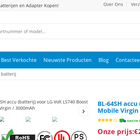
Over Ons
Ver
atterijen en Adapter Kopen!
Best Verkochte
Nieuwste Producten
Blog
Contactee
batterij
BL-64SH accu 
Mobile Virgin
s
Next
Onze prijs:€