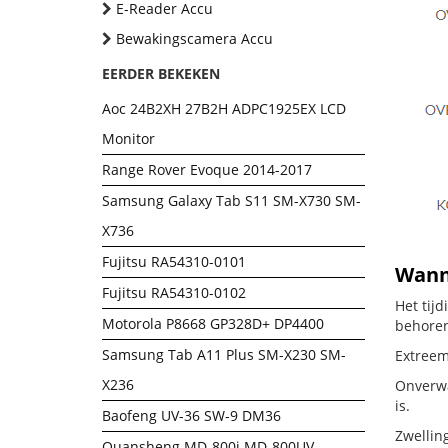
E-Reader Accu
Bewakingscamera Accu
EERDER BEKEKEN
Aoc 24B2XH 27B2H ADPC1925EX LCD
Monitor
Range Rover Evoque 2014-2017
Samsung Galaxy Tab S11 SM-X730 SM-
X736
Fujitsu RA54310-0101
Wanne
Fujitsu RA54310-0102
Het tij
Motorola P8668 GP328D+ DP4400
behoren
Samsung Tab A11 Plus SM-X230 SM-
Extreem 
X236
Onverwac
is.
Baofeng UV-36 SW-9 DM36
Zwellin
Quansheng MD-800i MD-800UV