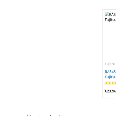
Fujitsu
RA543
Fujits
€23.9