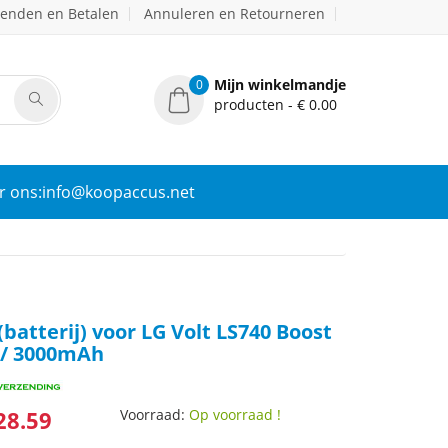
zenden en Betalen
Annuleren en Retourneren
Mijn winkelmandje
0
producten - € 0.00
r ons:info@koopaccus.net
(batterij) voor LG Volt LS740 Boost
 / 3000mAh
28.59
Voorraad:
Op voorraad !