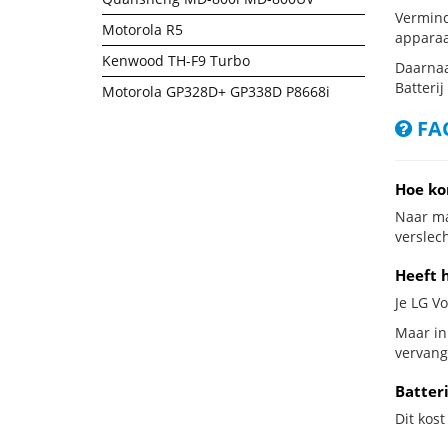
Vermind
Motorola R5
apparaa
Kenwood TH-F9 Turbo
Daarnaa
Batterij
Motorola GP328D+ GP338D P8668i
FAQ
Hoe ko
Naar ma
verslech
Heeft h
Je LG Vo
Maar in 
vervang
Batteri
Dit kost