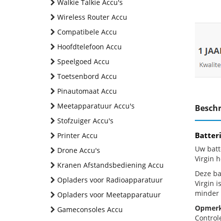
Walkie Talkie Accu's
Wireless Router Accu
Compatibele Accu
Hoofdtelefoon Accu
Speelgoed Accu
Toetsenbord Accu
Pinautomaat Accu
Meetapparatuur Accu's
Beschr
Stofzuiger Accu's
Batter
Printer Accu
Uw batt
Drone Accu's
Virgin 
Kranen Afstandsbediening Accu
Deze bat
Opladers voor Radioapparatuur
Virgin 
minder 
Opladers voor Meetapparatuur
Opmerk
Gameconsoles Accu
Control