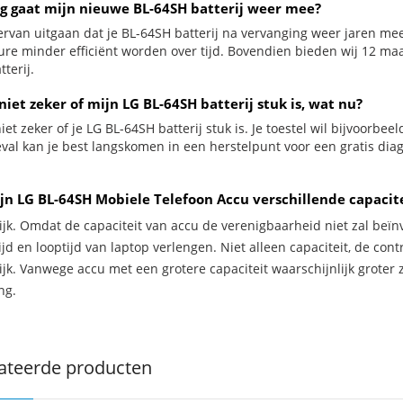
g gaat mijn nieuwe BL-64SH batterij weer mee?
ervan uitgaan dat je BL-64SH batterij na vervanging weer jaren mee
ure minder efficiënt worden over tijd. Bovendien bieden wij 12 m
terij.
niet zeker of mijn LG BL-64SH batterij stuk is, wat nu?
iet zeker of je LG BL-64SH batterij stuk is. Je toestel wil bijvoorbee
geval kan je best langskomen in een herstelpunt voor een gratis dia
jn LG BL-64SH Mobiele Telefoon Accu verschillende capacit
ijk. Omdat de capaciteit van accu de verenigbaarheid niet zal beïn
jd en looptijd van laptop verlengen. Niet alleen capaciteit, de con
ijk. Vanwege accu met een grotere capaciteit waarschijnlijk groter 
ng.
ateerde producten