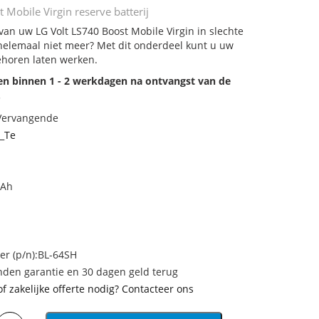
 Mobile Virgin reserve batterij
 van uw LG Volt LS740 Boost Mobile Virgin in slechte
 helemaal niet meer? Met dit onderdeel kunt u uw
ehoren laten werken.
den binnen 1 - 2 werkdagen na ontvangst van de
.
 Vervangende
_Te
mAh
 (p/n):BL-64SH
den garantie en 30 dagen geld terug
of zakelijke offerte nodig? Contacteer ons