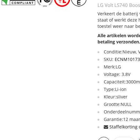
LG Volt LS740 Boost
Verkeert de batterij
staat of werkt deze
toestel weer naar b
Alle artikelen wor
betaling verzonden
Conditie:Nieuw,
SKU:
ECNM10173
Merk:LG
Voltage: 3.8V
Capaciteit:3000
Type:Li-ion
Kleur:sliver
Grootte:NULL
Onderdeelnummer
Garantie:12 maan
Staffelkorting 