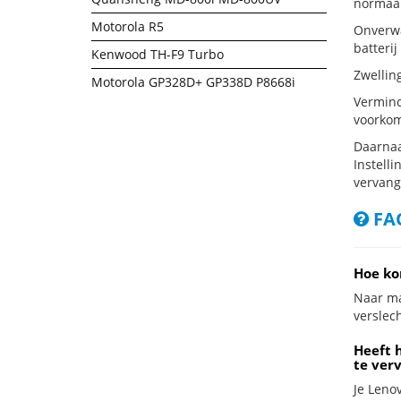
normaal
Motorola R5
Onverwa
batterij
Kenwood TH-F9 Turbo
Zwellin
Motorola GP328D+ GP338D P8668i
Vermind
voorkom
Daarnaa
Instelli
vervang
FAQ
Hoe ko
Naar ma
verslech
Heeft h
te ver
Je Lenov