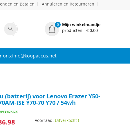
zenden en Betalen
Annuleren en Retourneren
Mijn winkelmandje
0
producten - € 0.00
r ons:info@koopaccus.net
 (batterij) voor Lenovo Erazer Y50-
70AM-ISE Y70-70 Y70 / 54wh
86.98
Voorraad:
Uitverkocht !