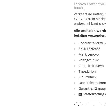
Lenovo Erazer Y50-
batterij
Verkeert de batteri
Y70-70 Y70 in slecht
onderdeel kunt u uw
Alle artikelen wor
betaling verzonden
Conditie:Nieuw,
SKU:
LEN2433
Merk:Lenovo
Voltage: 7.4V
Capaciteit:54wh
Type:Li-ion
Kleur:black
Onderdeelnumme
Garantie:12 maan
Staffelkorting 