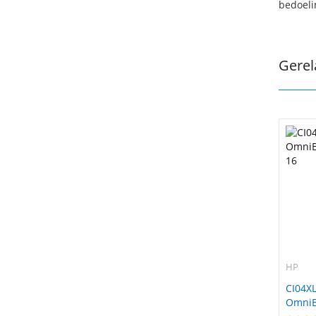
bedoeli
Gerel
HP
CI04XL
OmniBo