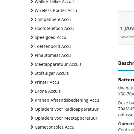
Walkie Talkie Accu's
Wireless Router Accu
Compatibele Accu
Hoofdtelefoon Accu
Speelgoed Accu
Toetsenbord Accu
Pinautomaat Accu
Beschr
Meetapparatuur Accu's
Stofzuiger Accu's
Batter
Printer Accu
Uw batt
Drone Accu's
Y50-70A
Kranen Afstandsbediening Accu
Deze bat
70AM-IS
Opladers voor Radioapparatuur
oplosse
Opladers voor Meetapparatuur
Opmerk
Gameconsoles Accu
Control