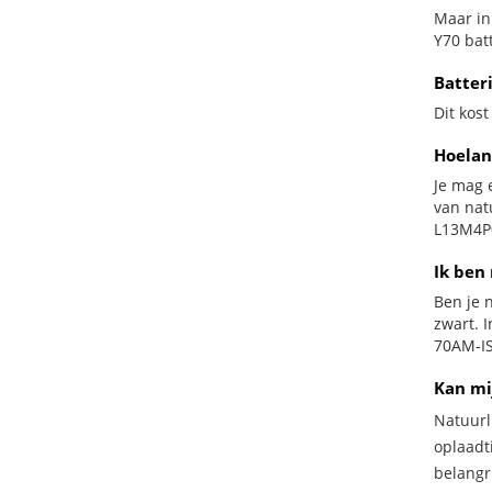
Maar in
Y70 batt
Batter
Dit kost
Hoelan
Je mag 
van nat
L13M4P0
Ik ben 
Ben je n
zwart. 
70AM-IS
Kan mi
Natuurl
oplaadti
belangr