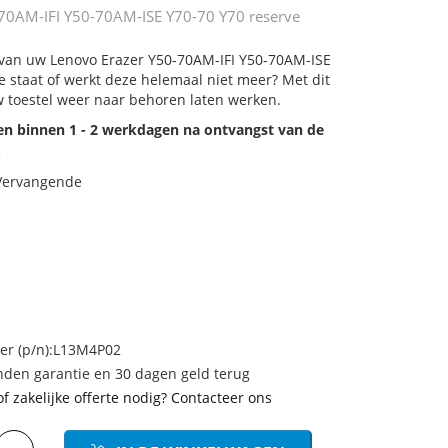
70AM-IFI Y50-70AM-ISE Y70-70 Y70 reserve
j van uw Lenovo Erazer Y50-70AM-IFI Y50-70AM-ISE
e staat of werkt deze helemaal niet meer? Met dit
 toestel weer naar behoren laten werken.
den binnen 1 - 2 werkdagen na ontvangst van de
.
 Vervangende
r (p/n):L13M4P02
den garantie en 30 dagen geld terug
of zakelijke offerte nodig? Contacteer ons