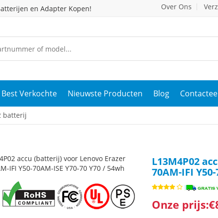
Over Ons
Ver
atterijen en Adapter Kopen!
Best Verkochte
Nieuwste Producten
Blog
Contactee
batterij
L13M4P02 accu
70AM-IFI Y50-
Onze prijs:€