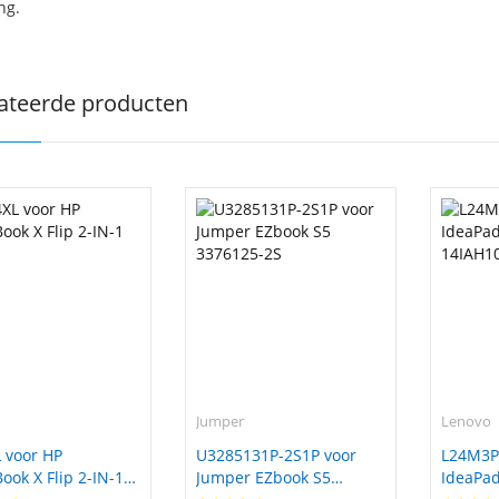
ng.
ateerde producten
Jumper
Lenovo
 voor HP
U3285131P-2S1P voor
L24M3P
ok X Flip 2-IN-1
Jumper EZbook S5
IdeaPad