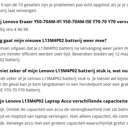
 9 van de 10 gevallen zijn je problemen pas echt opgelost als je j
erij laat vervangen.
ij Lenovo Erazer Y50-70AM-IFI Y50-70AM-ISE Y70-70 Y70 verv
 bij ons € 86.98.
g gaat mijn nieuwe L13M4P02 batterij weer mee?
ervan uitgaan dat je L13M4P02 batterij na vervanging weer jaren me
ure minder efficiënt worden over tijd. Bovendien bieden wij 12 m
2 batterij.
niet zeker of mijn Lenovo L13M4P02 batterij stuk is, wat nu
iet zeker of je Lenovo L13M4P02 batterij stuk is. Je toestel wil bijv
In dit geval kan je best langskomen in een herstelpunt voor een gra
E Y70-70 Y70 batterij.
jn Lenovo L13M4P02 Laptop Accu verschillende capaciteite
ijk. Omdat de capaciteit van accu de verenigbaarheid niet zal beïn
jd en looptijd van laptop verlengen. Niet alleen capaciteit, de con
ijk. Vanwege accu met een grotere capaciteit waarschijnlijk groter 