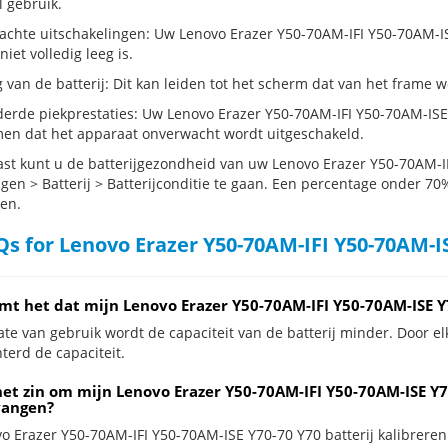
 gebruik.
chte uitschakelingen: Uw Lenovo Erazer Y50-70AM-IFI Y50-70AM-ISE Y
 niet volledig leeg is.
g van de batterij: Dit kan leiden tot het scherm dat van het frame
erde piekprestaties: Uw Lenovo Erazer Y50-70AM-IFI Y50-70AM-ISE
en dat het apparaat onverwacht wordt uitgeschakeld.
st kunt u de batterijgezondheid van uw Lenovo Erazer Y50-70AM-I
ngen > Batterij > Batterijconditie te gaan. Een percentage onder 70%
en.
s for Lenovo Erazer Y50-70AM-IFI Y50-70AM-IS
mt het dat mijn Lenovo Erazer Y50-70AM-IFI Y50-70AM-ISE Y
te van gebruik wordt de capaciteit van de batterij minder. Door el
terd de capaciteit.
et zin om mijn Lenovo Erazer Y50-70AM-IFI Y50-70AM-ISE Y70
vangen?
o Erazer Y50-70AM-IFI Y50-70AM-ISE Y70-70 Y70 batterij kalibreren k