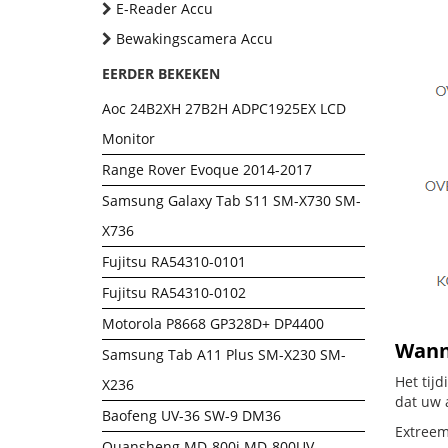
E-Reader Accu
Bewakingscamera Accu
EERDER BEKEKEN
Aoc 24B2XH 27B2H ADPC1925EX LCD
Monitor
Range Rover Evoque 2014-2017
Samsung Galaxy Tab S11 SM-X730 SM-
X736
Fujitsu RA54310-0101
Fujitsu RA54310-0102
Motorola P8668 GP328D+ DP4400
Wanne
Samsung Tab A11 Plus SM-X230 SM-
Het tij
X236
dat uw 
Baofeng UV-36 SW-9 DM36
Extreem
Quansheng MD-800i MD-800UV