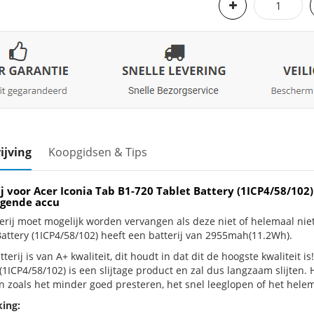
ijving
Koopgidsen & Tips
ij voor Acer Iconia Tab B1-720 Tablet Battery (1ICP4/58/10
gende accu
erij moet mogelijk worden vervangen als deze niet of helemaal nie
Battery (1ICP4/58/102) heeft een batterij van 2955mah(11.2Wh).
terij is van A+ kwaliteit, dit houdt in dat dit de hoogste kwaliteit i
 (1ICP4/58/102) is een slijtage product en zal dus langzaam slijten
n zoals het minder goed presteren, het snel leeglopen of het helema
ing: