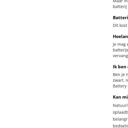
Maar in 
batterij
Batteri
Dit kost
Hoelan
Je mag 
batteri
vervang
Ik ben 
Ben je n
zwart. 
Battery 
Kan mi
Natuurl
oplaadti
belangr
bedoeli