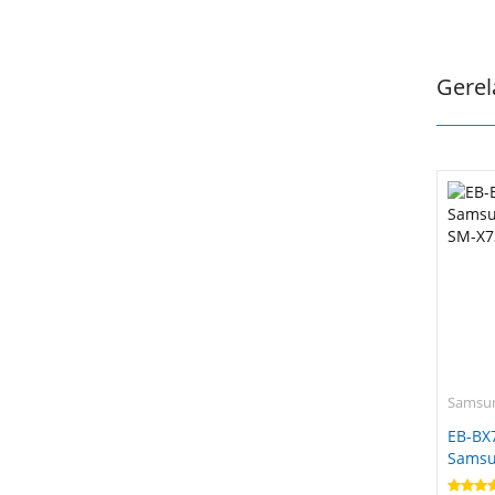
Gerel
Samsu
EB-BX
Samsu
SM-X7