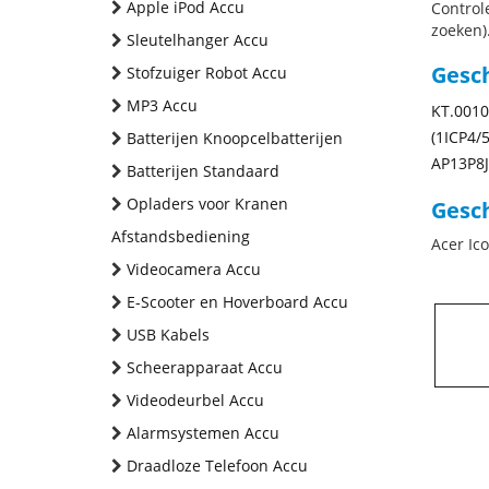
Apple iPod Accu
Control
zoeken).
Sleutelhanger Accu
Gesc
Stofzuiger Robot Accu
MP3 Accu
KT.0010
(1ICP4/
Batterijen Knoopcelbatterijen
AP13P8J
Batterijen Standaard
Opladers voor Kranen
Gesch
Afstandsbediening
Acer Ic
Videocamera Accu
E-Scooter en Hoverboard Accu
USB Kabels
Scheerapparaat Accu
Videodeurbel Accu
Alarmsystemen Accu
Draadloze Telefoon Accu