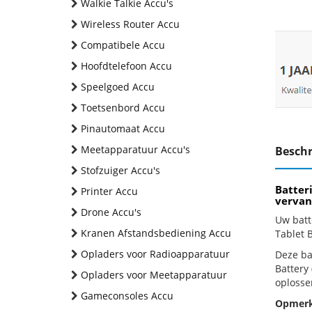
Walkie Talkie Accu's
Wireless Router Accu
Compatibele Accu
Hoofdtelefoon Accu
Speelgoed Accu
Toetsenbord Accu
Pinautomaat Accu
Meetapparatuur Accu's
Beschr
Stofzuiger Accu's
Batter
Printer Accu
vervan
Drone Accu's
Uw batt
Kranen Afstandsbediening Accu
Tablet 
Opladers voor Radioapparatuur
Deze bat
Battery
Opladers voor Meetapparatuur
oplosse
Gameconsoles Accu
Opmerk