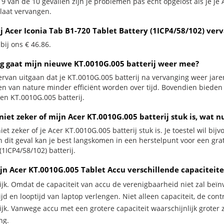
9 van de 10 gevallen zijn je problemen pas echt opgelost als je je 
 laat vervangen.
j Acer Iconia Tab B1-720 Tablet Battery (1ICP4/58/102) verv
 bij ons € 46.86.
g gaat mijn nieuwe KT.0010G.005 batterij weer mee?
ervan uitgaan dat je KT.0010G.005 batterij na vervanging weer jar
jen van nature minder efficiënt worden over tijd. Bovendien biede
en KT.0010G.005 batterij.
niet zeker of mijn Acer KT.0010G.005 batterij stuk is, wat n
iet zeker of je Acer KT.0010G.005 batterij stuk is. Je toestel wil bi
In dit geval kan je best langskomen in een herstelpunt voor een gra
(1ICP4/58/102) batterij.
jn Acer KT.0010G.005 Tablet Accu verschillende capaciteit
ijk. Omdat de capaciteit van accu de verenigbaarheid niet zal beïn
jd en looptijd van laptop verlengen. Niet alleen capaciteit, de con
ijk. Vanwege accu met een grotere capaciteit waarschijnlijk groter 
ng.