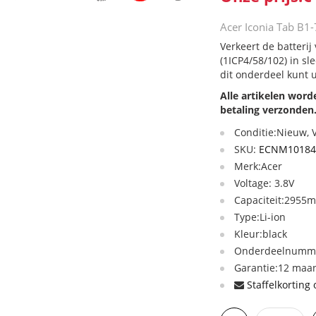
Acer Iconia Tab B1-
Verkeert de batterij
(1ICP4/58/102) in sl
dit onderdeel kunt 
Alle artikelen wor
betaling verzonden
Conditie:Nieuw,
SKU:
ECNM10184
Merk:Acer
Voltage: 3.8V
Capaciteit:2955
Type:Li-ion
Kleur:black
Onderdeelnummer
Garantie:12 maan
Staffelkorting 