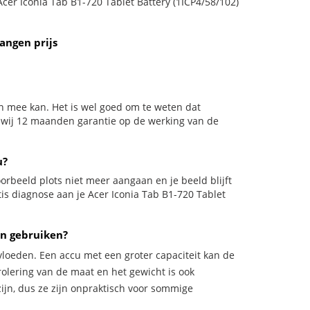
Acer Iconia Tab B1-720 Tablet Battery (1ICP4/58/102)
angen prijs
en mee kan. Het is wel goed om te weten dat
n wij 12 maanden garantie op de werking van de
u?
jvoorbeeld plots niet meer aangaan en je beeld blijft
tis diagnose aan je Acer Iconia Tab B1-720 Tablet
en gebruiken?
vloeden. Een accu met een groter capaciteit kan de
trolering van de maat en het gewicht is ook
zijn, dus ze zijn onpraktisch voor sommige