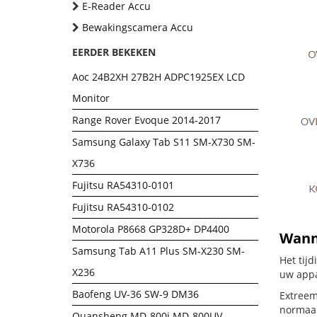
E-Reader Accu
Bewakingscamera Accu
EERDER BEKEKEN
Aoc 24B2XH 27B2H ADPC1925EX LCD
Monitor
Range Rover Evoque 2014-2017
Samsung Galaxy Tab S11 SM-X730 SM-
X736
Fujitsu RA54310-0101
Fujitsu RA54310-0102
Motorola P8668 GP328D+ DP4400
Wanne
Samsung Tab A11 Plus SM-X230 SM-
Het tijd
X236
uw appa
Baofeng UV-36 SW-9 DM36
Extreem 
normaal
Quansheng MD-800i MD-800UV