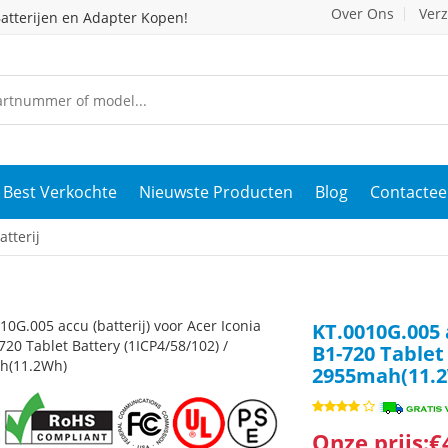
Over Ons
Ver
atterijen en Adapter Kopen!
Best Verkochte
Nieuwste Producten
Blog
Contactee
tterij
KT.0010G.005 
B1-720 Tablet
2955mah(11.
Onze prijs:€