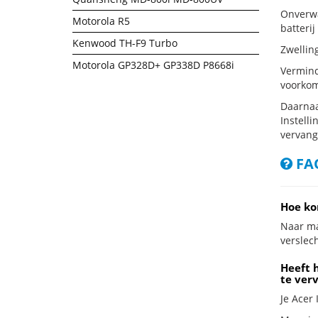
Onverwac
Motorola R5
batterij
Kenwood TH-F9 Turbo
Zwellin
Motorola GP328D+ GP338D P8668i
Vermind
voorkom
Daarnaa
Instelli
vervang
FAQ
Hoe ko
Naar ma
verslech
Heeft h
te ver
Je Acer 