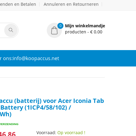
zenden en Betalen
Annuleren en Retourneren
Mijn winkelmandje
0
producten - € 0.00
r ons:info@koopaccus.net
accu (batterij) voor Acer Iconia Tab
 Battery (1ICP4/58/102) /
2Wh)
46.86
Voorraad:
Op voorraad !