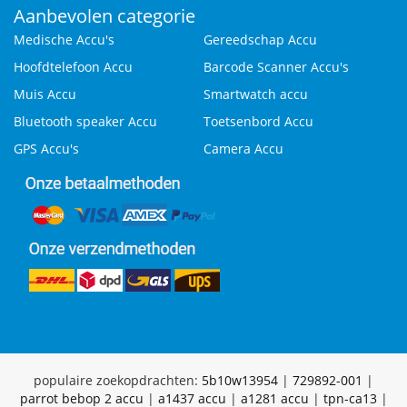
Aanbevolen categorie
Medische Accu's
Gereedschap Accu
Hoofdtelefoon Accu
Barcode Scanner Accu's
Muis Accu
Smartwatch accu
Bluetooth speaker Accu
Toetsenbord Accu
GPS Accu's
Camera Accu
populaire zoekopdrachten:
5b10w13954
|
729892-001
|
parrot bebop 2 accu
|
a1437 accu
|
a1281 accu
|
tpn-ca13
|