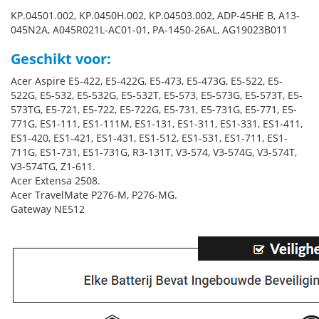
KP.04501.002, KP.0450H.002, KP.04503.002, ADP-45HE B, A13-
045N2A, A045R021L-AC01-01, PA-1450-26AL, AG19023B011
Geschikt voor:
Acer Aspire E5-422, E5-422G, E5-473, E5-473G, E5-522, E5-
522G, E5-532, E5-532G, E5-532T, E5-573, E5-573G, E5-573T, E5-
573TG, E5-721, E5-722, E5-722G, E5-731, E5-731G, E5-771, E5-
771G, ES1-111, ES1-111M, ES1-131, ES1-311, ES1-331, ES1-411,
ES1-420, ES1-421, ES1-431, ES1-512, ES1-531, ES1-711, ES1-
711G, ES1-731, ES1-731G, R3-131T, V3-574, V3-574G, V3-574T,
V3-574TG, Z1-611.
Acer Extensa 2508.
Acer TravelMate P276-M, P276-MG.
Gateway NE512