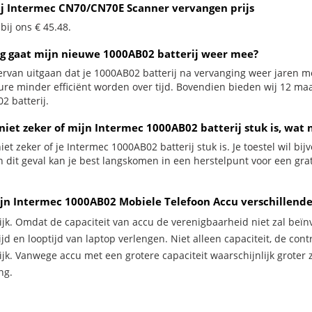
ij Intermec CN70/CN70E Scanner vervangen prijs
 bij ons € 45.48.
g gaat mijn nieuwe 1000AB02 batterij weer mee?
ervan uitgaan dat je 1000AB02 batterij na vervanging weer jaren me
ure minder efficiënt worden over tijd. Bovendien bieden wij 12 m
2 batterij.
niet zeker of mijn Intermec 1000AB02 batterij stuk is, wat 
iet zeker of je Intermec 1000AB02 batterij stuk is. Je toestel wil bi
In dit geval kan je best langskomen in een herstelpunt voor een g
jn Intermec 1000AB02 Mobiele Telefoon Accu verschillende
ijk. Omdat de capaciteit van accu de verenigbaarheid niet zal beïn
jd en looptijd van laptop verlengen. Niet alleen capaciteit, de con
ijk. Vanwege accu met een grotere capaciteit waarschijnlijk groter 
ng.