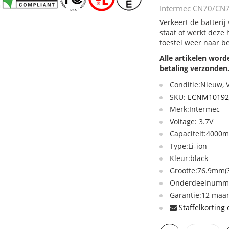
Intermec CN70/CN70
Verkeert de batteri
staat of werkt deze
toestel weer naar b
Alle artikelen wor
betaling verzonden
Conditie:Nieuw,
SKU:
ECNM10192
Merk:Intermec
Voltage: 3.7V
Capaciteit:4000
Type:Li-ion
Kleur:black
Grootte:76.9mm(3
Onderdeelnumme
Garantie:12 maan
Staffelkorting 