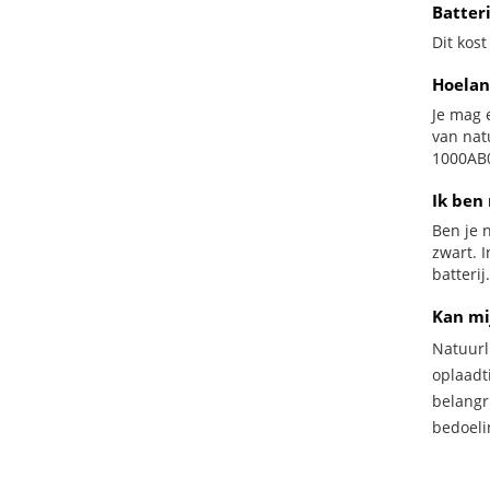
Batter
Dit kost
Hoelan
Je mag 
van nat
1000AB0
Ik ben 
Ben je n
zwart. 
batterij.
Kan mi
Natuurl
oplaadti
belangr
bedoeli