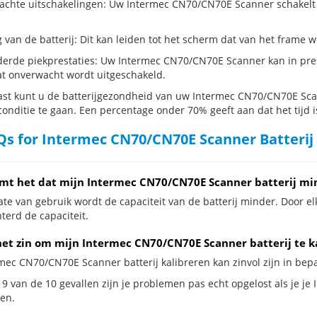
chte uitschakelingen: Uw Intermec CN70/CN70E Scanner schakelt zichz
g van de batterij: Dit kan leiden tot het scherm dat van het frame
erde piekprestaties: Uw Intermec CN70/CN70E Scanner kan in pre
t onverwacht wordt uitgeschakeld.
st kunt u de batterijgezondheid van uw Intermec CN70/CN70E Scann
conditie te gaan. Een percentage onder 70% geeft aan dat het tijd i
s for Intermec CN70/CN70E Scanner Batterij
mt het dat mijn Intermec CN70/CN70E Scanner batterij min
te van gebruik wordt de capaciteit van de batterij minder. Door el
terd de capaciteit.
het zin om mijn Intermec CN70/CN70E Scanner batterij te ka
rmec CN70/CN70E Scanner batterij kalibreren kan zinvol zijn in bepa
 9 van de 10 gevallen zijn je problemen pas echt opgelost als je je
en.