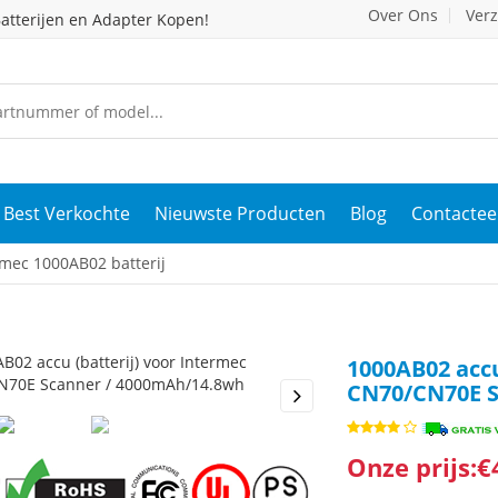
Over Ons
Ver
atterijen en Adapter Kopen!
Best Verkochte
Nieuwste Producten
Blog
Contactee
mec 1000AB02 batterij
1000AB02 accu
CN70/CN70E S
s
Next
Onze prijs:€