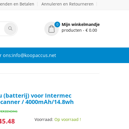
zenden en Betalen
Annuleren en Retourneren
Mijn winkelmandje
0
producten - € 0.00
r ons:info@koopaccus.net
 (batterij) voor Intermec
canner / 4000mAh/14.8wh
45.48
Voorraad:
Op voorraad !