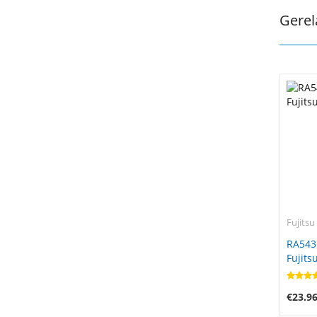
Gerel
Fujitsu
RA543
Fujits
€23.9