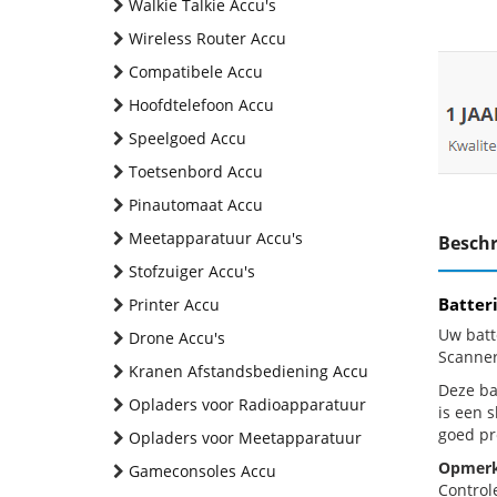
Walkie Talkie Accu's
Wireless Router Accu
Compatibele Accu
Hoofdtelefoon Accu
Speelgoed Accu
Toetsenbord Accu
Pinautomaat Accu
Meetapparatuur Accu's
Beschr
Stofzuiger Accu's
Batter
Printer Accu
Uw batt
Drone Accu's
Scanner
Kranen Afstandsbediening Accu
Deze bat
Opladers voor Radioapparatuur
is een 
goed pr
Opladers voor Meetapparatuur
Opmerk
Gameconsoles Accu
Control