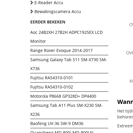
E-Reader Accu
Bewakingscamera Accu
EERDER BEKEKEN
Aoc 24B2XH 27B2H ADPC1925EX LCD
Monitor
Range Rover Evoque 2014-2017
Samsung Galaxy Tab S11 SM-X730 SM-
X736
Fujitsu RA54310-0101
Fujitsu RA54310-0102
Motorola P8668 GP328D+ DP4400
Wanne
Samsung Tab A11 Plus SM-X230 SM-
Het tij
X236
behoren
Baofeng UV-36 SW-9 DM36
Extreem
Quansheng MD-800i MD-800UV