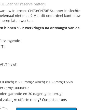
E Scanner reserve batterij
j van uw Intermec CN70/CN70E Scanner in slechte
 helemaal niet meer? Met dit onderdeel kunt u uw
ehoren laten werken.
den binnen 1 - 2 werkdagen na ontvangst van de
.
 Vervangende
_Te
mAh/14.8wh
.03inch) x 60.9mm(2.4inch) x 16.8mm(0.66in
r (p/n):1000AB02
den garantie en 30 dagen geld terug
of zakelijke offerte nodig? Contacteer ons