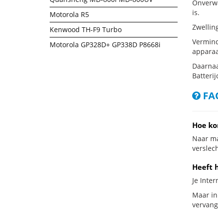
Onverwa
is.
Motorola R5
Zwellin
Kenwood TH-F9 Turbo
Vermind
Motorola GP328D+ GP338D P8668i
apparaa
Daarnaa
Batterij
FAQ
Hoe ko
Naar ma
verslech
Heeft 
Je Inte
Maar in
vervang