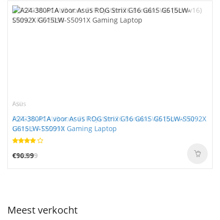
FSP
Asus
FSP330-ACAU3 voor FSP System76 Bonobo WS (bonw16)
A24-380P1A voor Asus ROG Strix G16 G615 G615LW-S5092X
Ultra 9 RTX5090
G615LW-S5091X Gaming Laptop
€169.99
€90.99
Meest verkocht