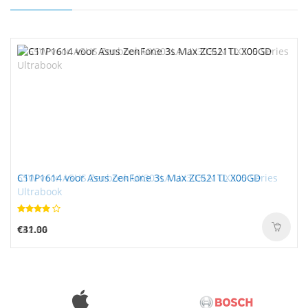
65W voor ASUS Zenbook UX303LA UX303LN UX305 Series
C11P1614 voor Asus ZenFone 3s Max ZC521TL X00GD
Ultrabook
€42.36
€31.00