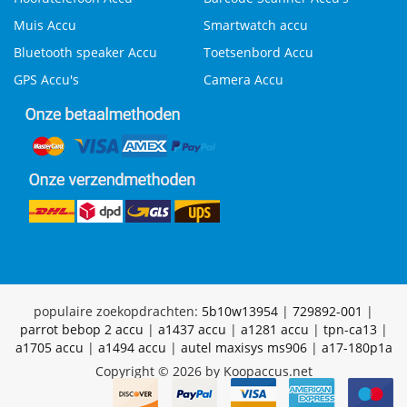
Muis Accu
Smartwatch accu
Bluetooth speaker Accu
Toetsenbord Accu
GPS Accu's
Camera Accu
populaire zoekopdrachten:
5b10w13954
|
729892-001
|
parrot bebop 2 accu
|
a1437 accu
|
a1281 accu
|
tpn-ca13
|
a1705 accu
|
a1494 accu
|
autel maxisys ms906
|
a17-180p1a
Copyright © 2026 by Koopaccus.net