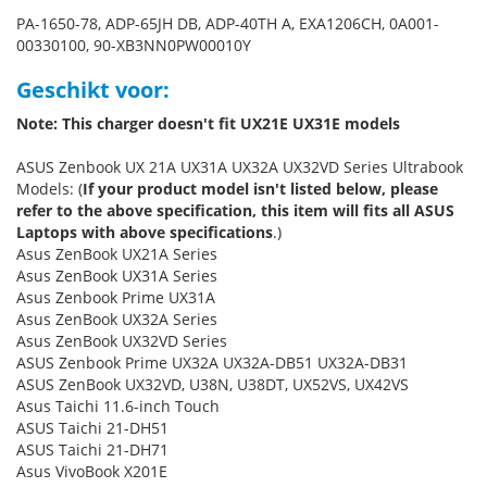
PA-1650-78, ADP-65JH DB, ADP-40TH A, EXA1206CH, 0A001-
00330100, 90-XB3NN0PW00010Y
Geschikt voor:
Note: This charger doesn't fit UX21E UX31E models
ASUS Zenbook UX 21A UX31A UX32A UX32VD Series Ultrabook
Models: (
If your product model isn't listed below, please
refer to the above specification, this item will fits all ASUS
Laptops with above specifications
.)
Asus ZenBook UX21A Series
Asus ZenBook UX31A Series
Asus Zenbook Prime UX31A
Asus ZenBook UX32A Series
Asus ZenBook UX32VD Series
ASUS Zenbook Prime UX32A UX32A-DB51 UX32A-DB31
ASUS ZenBook UX32VD, U38N, U38DT, UX52VS, UX42VS
Asus Taichi 11.6-inch Touch
ASUS Taichi 21-DH51
ASUS Taichi 21-DH71
Asus VivoBook X201E