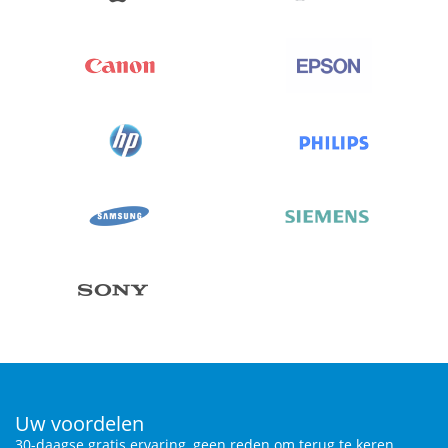
Uw voordelen
30-daagse gratis ervaring, geen reden om terug te keren.