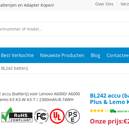
Over Ons
Ver
atterijen en Adapter Kopen!
Best Verkochte
Nieuwste Producten
Blog
Contactee
BL242 batterij
BL242 accu (b
Plus & Lemo 
Onze prijs:€