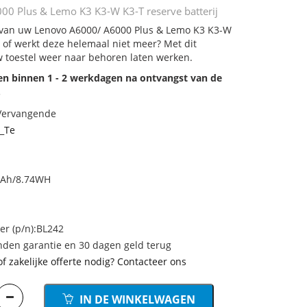
0 Plus & Lemo K3 K3-W K3-T reserve batterij
j van uw Lenovo A6000/ A6000 Plus & Lemo K3 K3-W
t of werkt deze helemaal niet meer? Met dit
 toestel weer naar behoren laten werken.
den binnen 1 - 2 werkdagen na ontvangst van de
.
 Vervangende
_Te
mAh/8.74WH
r (p/n):BL242
den garantie en 30 dagen geld terug
of zakelijke offerte nodig? Contacteer ons
IN DE WINKELWAGEN