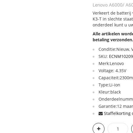
Lenovo A6000/ A600
Verkeert de batteri
K3-T in slechte staa
onderdeel kunt u uw
Alle artikelen wor
betaling verzonden
Conditie:Nieuw,
SKU:
ECNM10209
Merk:Lenovo
Voltage: 4.35V
Capaciteit:2300
Type:Li-ion
Kleur:black
Onderdeelnumme
Garantie:12 maan
Staffelkorting 