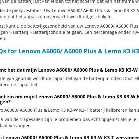
g van de batterij: Dit kan leiden tot het scherm dat van het frame
erde piekprestaties: Uw Lenovo A6000/ A6000 Plus & Lemo K3 K3-W
en dat het apparaat onverwacht wordt uitgeschakeld.
st kunt u de batterijgezondheid van uw Lenovo A6000/ A6000 Plus
ngen > Batterij > Batterijconditie te gaan. Een percentage onder 70%
en.
s for Lenovo A6000/ A6000 Plus & Lemo K3 K3
mt het dat mijn Lenovo A6000/ A6000 Plus & Lemo K3 K3-W K
te van gebruik wordt de capaciteit van de batterij minder. Door el
terd de capaciteit.
het zin om mijn Lenovo A6000/ A6000 Plus & Lemo K3 K3-W K3-
gen?
vo A6000/ A6000 Plus & Lemo K3 K3-W K3-T batterij kalibreren kan zi
 9 van de 10 gevallen zijn je problemen pas echt opgelost als je 
 laat vervangen.
ij Lenovo A6000/ A6000 Plus & Lemo K3 K3-W K3-T vervangen