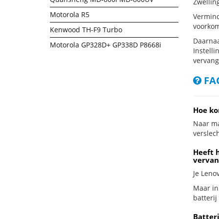
Zwellin
Motorola R5
Vermind
voorkom
Kenwood TH-F9 Turbo
Daarnaa
Motorola GP328D+ GP338D P8668i
Instelli
vervang
FAQ
Hoe ko
Naar ma
verslech
Heeft 
vervan
Je Leno
Maar in
batterij
Batter