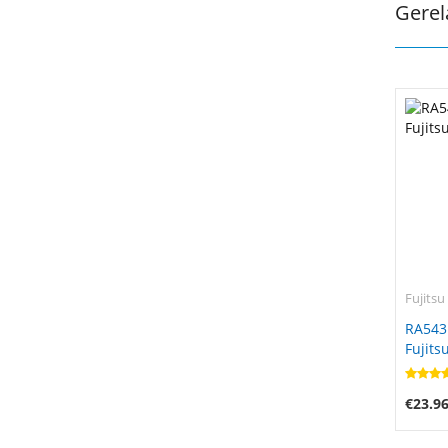
Gerel
Fujitsu
RA543
Fujits
€23.9