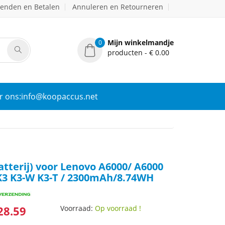
zenden en Betalen
Annuleren en Retourneren
Mijn winkelmandje
0
producten - € 0.00
r ons:info@koopaccus.net
atterij) voor Lenovo A6000/ A6000
K3 K3-W K3-T / 2300mAh/8.74WH
28.59
Voorraad:
Op voorraad !