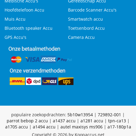
Medische Accu's
Gereedschap Accu
Hoofdtelefoon Accu
Barcode Scanner Accu's
Muis Accu
Smartwatch accu
Bluetooth speaker Accu
Toetsenbord Accu
GPS Accu's
Camera Accu
populaire zoekopdrachten:
5b10w13954
|
729892-001
|
parrot bebop 2 accu
|
a1437 accu
|
a1281 accu
|
tpn-ca13
|
a1705 accu
|
a1494 accu
|
autel maxisys ms906
|
a17-180p1a
Copyright © 2026 by Koopaccus.net