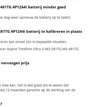
-481TG AP12A4i batterij minder goed
ke dag weer opnieuw de batterij op te laden,
81TG AP12A4i batterij te kalibreren in plaats
ren kan zinvol zijn in bepaalde situaties.
e Acer Aspire Timeline Ultra U M3-581TG M5-481TG
 vervangen prijs
n mee kan. Het is wel goed om te weten dat
n wij 12 maanden garantie op de werking van de
u?