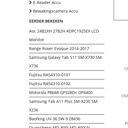
E-Reader Accu
Bewakingscamera Accu
EERDER BEKEKEN
Aoc 24B2XH 27B2H ADPC1925EX LCD
Monitor
Range Rover Evoque 2014-2017
Samsung Galaxy Tab S11 SM-X730 SM-
X736
Fujitsu RA54310-0101
Fujitsu RA54310-0102
Motorola P8668 GP328D+ DP4400
Samsung Tab A11 Plus SM-X230 SM-
X236
Baofeng UV-36 SW-9 DM36
Quansheng MD-800i MD-800UV