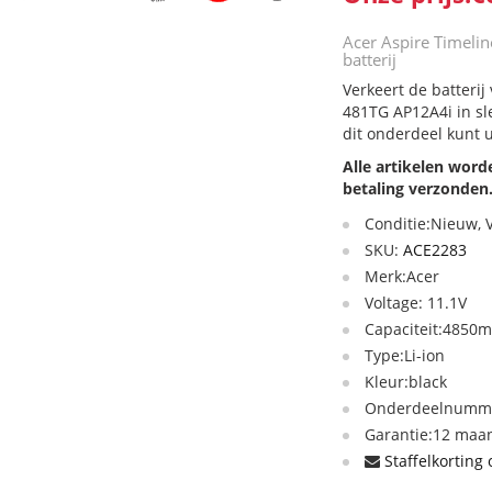
Acer Aspire Timel
batterij
Verkeert de batteri
481TG AP12A4i in sl
dit onderdeel kunt 
Alle artikelen wor
betaling verzonden
Conditie:Nieuw,
SKU:
ACE2283
Merk:Acer
Voltage: 11.1V
Capaciteit:4850
Type:Li-ion
Kleur:black
Onderdeelnummer
Garantie:12 maan
Staffelkorting 