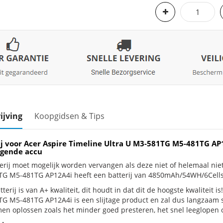
ijving
Koopgidsen & Tips
ij voor Acer Aspire Timeline Ultra U M3-581TG M5-481TG A
gende accu
erij moet mogelijk worden vervangen als deze niet of helemaal nie
G M5-481TG AP12A4i heeft een batterij van 4850mAh/54WH/6Cells
terij is van A+ kwaliteit, dit houdt in dat dit de hoogste kwaliteit i
G M5-481TG AP12A4i is een slijtage product en zal dus langzaam sl
en oplossen zoals het minder goed presteren, het snel leeglopen of