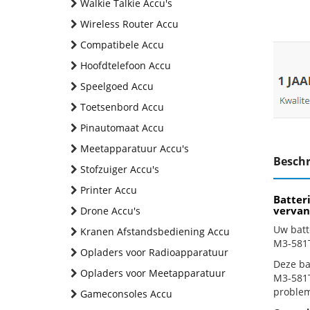
Walkie Talkie Accu's
Wireless Router Accu
Compatibele Accu
Hoofdtelefoon Accu
Speelgoed Accu
Toetsenbord Accu
Pinautomaat Accu
Meetapparatuur Accu's
Beschr
Stofzuiger Accu's
Printer Accu
Batter
vervan
Drone Accu's
Uw batt
Kranen Afstandsbediening Accu
M3-581T
Opladers voor Radioapparatuur
Deze bat
Opladers voor Meetapparatuur
M3-581T
problem
Gameconsoles Accu