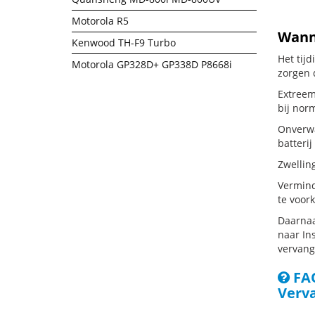
Motorola R5
Wanne
Kenwood TH-F9 Turbo
Het tij
Motorola GP328D+ GP338D P8668i
zorgen 
Extreem
bij nor
Onverwa
batterij
Zwellin
Vermind
te voor
Daarnaa
naar Ins
vervang
FAQ
Verv