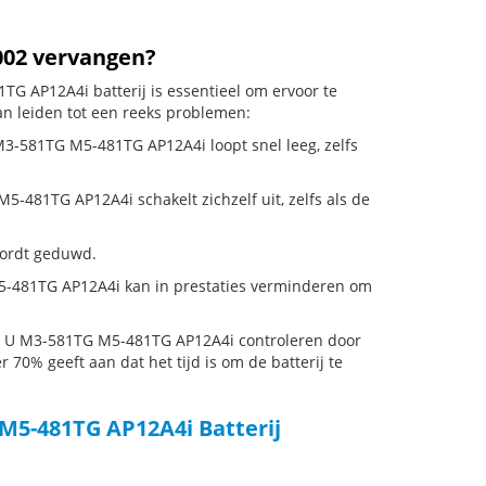
.002 vervangen?
TG AP12A4i batterij is essentieel om ervoor te
an leiden tot een reeks problemen:
 M3-581TG M5-481TG AP12A4i loopt snel leeg, zelfs
-481TG AP12A4i schakelt zichzelf uit, zelfs als de
 wordt geduwd.
5-481TG AP12A4i kan in prestaties verminderen om
ra U M3-581TG M5-481TG AP12A4i controleren door
r 70% geeft aan dat het tijd is om de batterij te
 M5-481TG AP12A4i Batterij