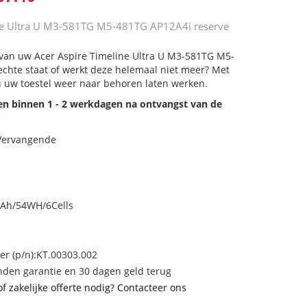
ine Ultra U M3-581TG M5-481TG AP12A4i reserve
j van uw Acer Aspire Timeline Ultra U M3-581TG M5-
echte staat of werkt deze helemaal niet meer? Met
u uw toestel weer naar behoren laten werken.
den binnen 1 - 2 werkdagen na ontvangst van de
.
 Vervangende
mAh/54WH/6Cells
 (p/n):KT.00303.002
den garantie en 30 dagen geld terug
of zakelijke offerte nodig? Contacteer ons