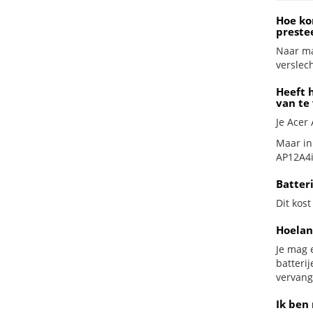
Hoe ko
preste
Naar ma
verslech
Heeft 
van te
Je Acer
Maar in
AP12A4i 
Batter
Dit kost
Hoelan
Je mag 
batteri
vervang
Ik ben 