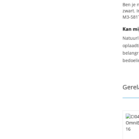
Ben je n
zwart. 
M3-581T
Kan mi
Natuurl
oplaadti
belangr
bedoeli
Gerel