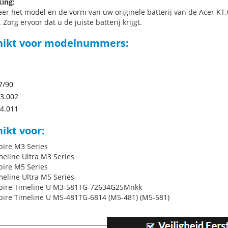
ing:
eer het model en de vorm van uw originele batterij van de Acer KT.
 Zorg ervoor dat u de juiste batterij krijgt.
hikt voor modelnummers:
i
i
7/90
3.002
4.011
ikt voor:
pire M3 Series
meline Ultra M3 Series
pire M5 Series
meline Ultra M5 Series
pire Timeline U M3-581TG-72634G25Mnkk
pire Timeline U M5-481TG-6814 (M5-481) (M5-581)