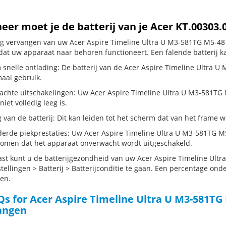
er moet je de batterij van je Acer KT.00303
dig vervangen van uw Acer Aspire Timeline Ultra U M3-581TG M5-481
dat uw apparaat naar behoren functioneert. Een falende batterij k
 snelle ontlading: De batterij van de Acer Aspire Timeline Ultra U
maal gebruik.
chte uitschakelingen: Uw Acer Aspire Timeline Ultra U M3-581TG M5
 niet volledig leeg is.
g van de batterij: Dit kan leiden tot het scherm dat van het frame
erde piekprestaties: Uw Acer Aspire Timeline Ultra U M3-581TG M
komen dat het apparaat onverwacht wordt uitgeschakeld.
st kunt u de batterijgezondheid van uw Acer Aspire Timeline Ult
tellingen > Batterij > Batterijconditie te gaan. Een percentage onde
en.
s for Acer Aspire Timeline Ultra U M3-581TG
angen