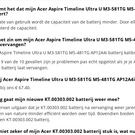
mt het dat mijn Acer Aspire Timeline Ultra U M3-581TG M5
ert?
te van gebruik wordt de capaciteit van de batterij minder. Door el
terd de capaciteit.
het zin om mijn Acer Aspire Timeline Ultra U M3-581TG M5-4
 vervangen?
 Aspire Timeline Ultra U M3-581TG M5-481TG AP12A4i batterij kalibre
 9 van de 10 gevallen zijn je problemen pas echt opgelost als je j
batterij laat vervangen.
ij Acer Aspire Timeline Ultra U M3-581TG M5-481TG AP12A4i
 bij ons € 67.40.
g gaat mijn nieuwe KT.00303.002 batterij weer mee?
ervan uitgaan dat je KT.00303.002 batterij na vervanging weer jare
jen van nature minder efficiënt worden over tijd. Bovendien biede
en KT.00303.002 batterij.
niet zeker of mijn Acer KT.00303.002 batterij stuk is, wat n