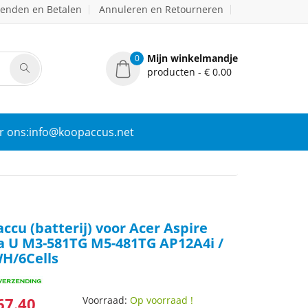
zenden en Betalen
Annuleren en Retourneren
Mijn winkelmandje
0
producten - € 0.00
r ons:info@koopaccus.net
accu (batterij) voor Acer Aspire
ra U M3-581TG M5-481TG AP12A4i /
H/6Cells
67.40
Voorraad:
Op voorraad !