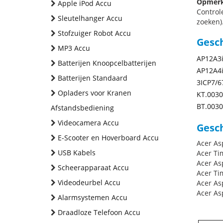
Opmerk
Apple iPod Accu
Control
Sleutelhanger Accu
zoeken).
Stofzuiger Robot Accu
Gesc
MP3 Accu
AP12A3
Batterijen Knoopcelbatterijen
AP12A4
Batterijen Standaard
3ICP7/6
Opladers voor Kranen
KT.0030
BT.0030
Afstandsbediening
Videocamera Accu
Gesch
E-Scooter en Hoverboard Accu
Acer As
USB Kabels
Acer Ti
Acer As
Scheerapparaat Accu
Acer Ti
Videodeurbel Accu
Acer As
Acer As
Alarmsystemen Accu
Draadloze Telefoon Accu