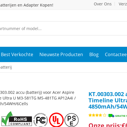
Over Ons
Ver
atterijen en Adapter Kopen!
Best Verkochte
Nieuwste Producten
Blog
Contactee
atterij
KT.00303.002 
Timeline Ult
4850mAh/54W
Onze prijs:€