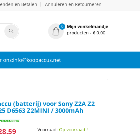
zenden en Betalen
Annuleren en Retourneren
Mijn winkelmandje
0
producten - € 0.00
r ons:info@koopaccus.net
ccu (batterij) voor Sony Z2A Z2
25 D6563 Z2MINI / 3000mAh
28.59
Voorraad:
Op voorraad !