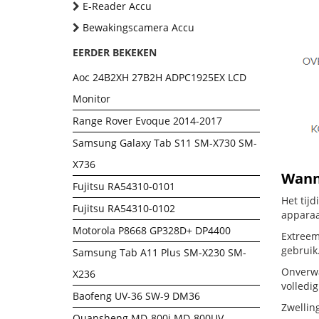
E-Reader Accu
Bewakingscamera Accu
EERDER BEKEKEN
Aoc 24B2XH 27B2H ADPC1925EX LCD
Monitor
Range Rover Evoque 2014-2017
Samsung Galaxy Tab S11 SM-X730 SM-
X736
Wanne
Fujitsu RA54310-0101
Het tij
Fujitsu RA54310-0102
apparaa
Motorola P8668 GP328D+ DP4400
Extreem
gebruik
Samsung Tab A11 Plus SM-X230 SM-
Onverwa
X236
volledig
Baofeng UV-36 SW-9 DM36
Zwellin
Quansheng MD-800i MD-800UV