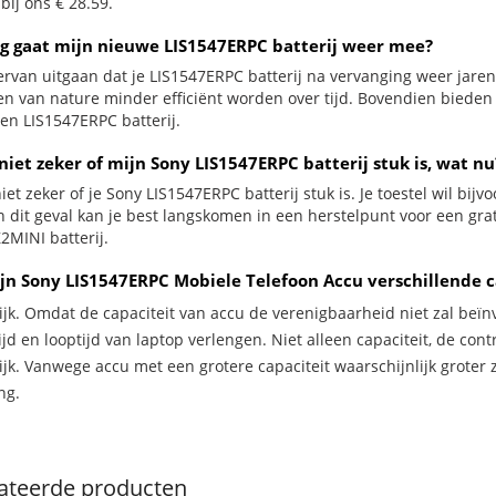
 bij ons € 28.59.
g gaat mijn nieuwe LIS1547ERPC batterij weer mee?
ervan uitgaan dat je LIS1547ERPC batterij na vervanging weer jare
jen van nature minder efficiënt worden over tijd. Bovendien biede
en LIS1547ERPC batterij.
niet zeker of mijn Sony LIS1547ERPC batterij stuk is, wat nu
iet zeker of je Sony LIS1547ERPC batterij stuk is. Je toestel wil bij
In dit geval kan je best langskomen in een herstelpunt voor een gr
2MINI batterij.
jn Sony LIS1547ERPC Mobiele Telefoon Accu verschillende c
ijk. Omdat de capaciteit van accu de verenigbaarheid niet zal beïn
jd en looptijd van laptop verlengen. Niet alleen capaciteit, de con
ijk. Vanwege accu met een grotere capaciteit waarschijnlijk groter 
ng.
ateerde producten