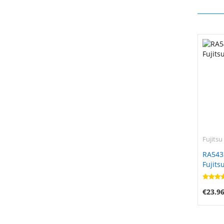
Fujitsu
RA543
Fujits
€23.9