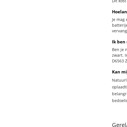
Dit kost
Hoelan
Je mag 
batteri
vervang
Ik ben 
Ben je n
zwart. 
D6563 Z
Kan mi
Natuurl
oplaadti
belangr
bedoeli
Gerel