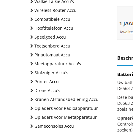
Walkie Talkie Accu's
Wireless Router Accu
Compatibele Accu
Hoofdtelefoon Accu
Speelgoed Accu
Toetsenbord Accu
Pinautomaat Accu
Beschr
Meetapparatuur Accu's
Stofzuiger Accu's
Batter
Printer Accu
Uw batt
D6563 Z
Drone Accu's
Deze bat
Kranen Afstandsbediening Accu
D6563 Z
Opladers voor Radioapparatuur
zoals h
Opladers voor Meetapparatuur
Opmerk
Control
Gameconsoles Accu
zoeken).