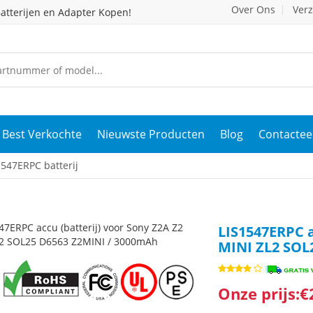
Over Ons
Ver
atterijen en Adapter Kopen!
Best Verkochte
Nieuwste Producten
Blog
Contactee
547ERPC batterij
LIS1547ERPC a
MINI ZL2 SOL
Onze prijs:€