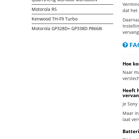
Vermind
Motorola R5
dat het
Kenwood TH-F9 Turbo
Daarnaa
Instelli
Motorola GP328D+ GP338D P8668i
vervang
FAQ
Hoe ko
Naar ma
verslech
Heeft 
vervan
Je Sony
Maar in
laat ve
Batter