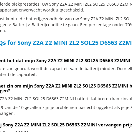
erde piekprestaties: Uw Sony Z2A Z2 MINI ZL2 SOL25 D6563 Z2MIN
 apparaat onverwacht wordt uitgeschakeld.
st kunt u de batterijgezondheid van uw Sony Z2A Z2 MINI ZL2 SOL
ngen > Batterij > Batterijconditie te gaan. Een percentage onder 70%
en.
s for Sony Z2A Z2 MINI ZL2 SOL25 D6563 Z2MI
mt het dat mijn Sony Z2A Z2 MINI ZL2 SOL25 D6563 Z2MINI 
te van gebruik wordt de capaciteit van de batterij minder. Door el
terd de capaciteit.
het zin om mijn Sony Z2A Z2 MINI ZL2 SOL25 D6563 Z2MINI bat
gen?
 Z2A Z2 MINI ZL2 SOL25 D6563 Z2MINI batterij kalibreren kan zinvol 
 9 van de 10 gevallen zijn je problemen pas echt opgelost als je j
rvangen.
ij Sony Z2A Z2 MINI ZL2 SOL25 D6563 Z2MINI vervangen prij