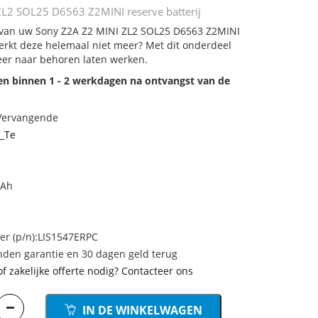
L2 SOL25 D6563 Z2MINI reserve batterij
j van uw Sony Z2A Z2 MINI ZL2 SOL25 D6563 Z2MINI
 werkt deze helemaal niet meer? Met dit onderdeel
eer naar behoren laten werken.
den binnen 1 - 2 werkdagen na ontvangst van de
.
 Vervangende
_Te
mAh
 (p/n):LIS1547ERPC
den garantie en 30 dagen geld terug
of zakelijke offerte nodig? Contacteer ons
IN DE WINKELWAGEN