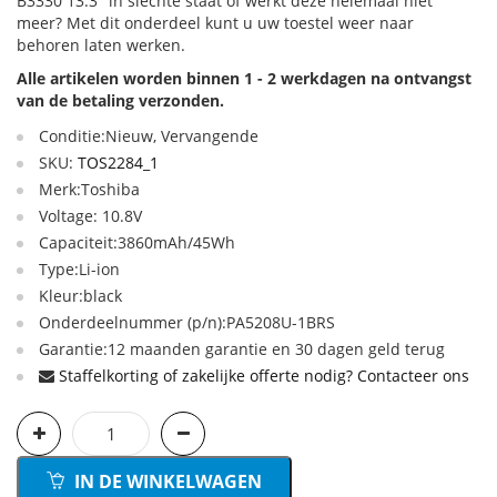
B3330 13.3" in slechte staat of werkt deze helemaal niet
meer? Met dit onderdeel kunt u uw toestel weer naar
behoren laten werken.
Alle artikelen worden binnen 1 - 2 werkdagen na ontvangst
van de betaling verzonden.
Conditie:Nieuw, Vervangende
SKU:
TOS2284_1
Merk:Toshiba
Voltage: 10.8V
Capaciteit:3860mAh/45Wh
Type:Li-ion
Kleur:black
Onderdeelnummer (p/n):PA5208U-1BRS
Garantie:12 maanden garantie en 30 dagen geld terug
Staffelkorting of zakelijke offerte nodig? Contacteer ons
IN DE WINKELWAGEN