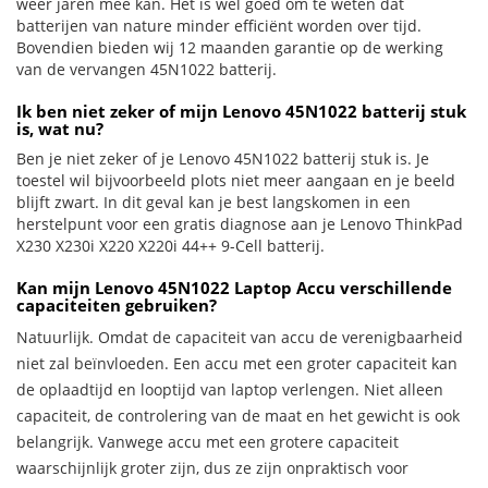
weer jaren mee kan. Het is wel goed om te weten dat
batterijen van nature minder efficiënt worden over tijd.
Bovendien bieden wij 12 maanden garantie op de werking
van de vervangen 45N1022 batterij.
Ik ben niet zeker of mijn Lenovo 45N1022 batterij stuk
is, wat nu?
Ben je niet zeker of je Lenovo 45N1022 batterij stuk is. Je
toestel wil bijvoorbeeld plots niet meer aangaan en je beeld
blijft zwart. In dit geval kan je best langskomen in een
herstelpunt voor een gratis diagnose aan je Lenovo ThinkPad
X230 X230i X220 X220i 44++ 9-Cell batterij.
Kan mijn Lenovo 45N1022 Laptop Accu verschillende
capaciteiten gebruiken?
Natuurlijk. Omdat de capaciteit van accu de verenigbaarheid
niet zal beïnvloeden. Een accu met een groter capaciteit kan
de oplaadtijd en looptijd van laptop verlengen. Niet alleen
capaciteit, de controlering van de maat en het gewicht is ook
belangrijk. Vanwege accu met een grotere capaciteit
waarschijnlijk groter zijn, dus ze zijn onpraktisch voor