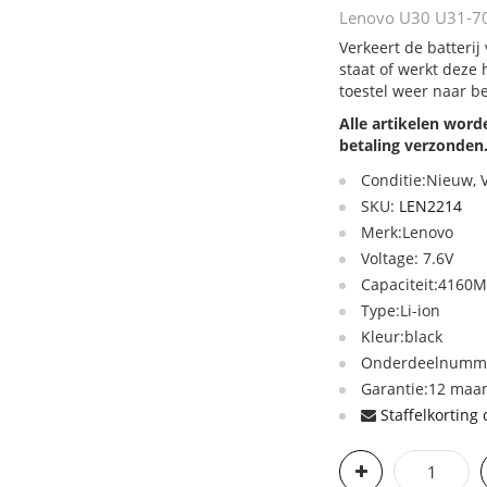
Lenovo U30 U31-70 
Verkeert de batteri
staat of werkt deze
toestel weer naar b
Alle artikelen wor
betaling verzonden
Conditie:Nieuw,
SKU:
LEN2214
Merk:Lenovo
Voltage: 7.6V
Capaciteit:416
Type:Li-ion
Kleur:black
Onderdeelnumme
Garantie:12 maan
Staffelkorting 