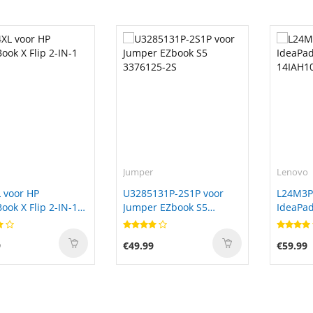
Jumper
Lenovo
 voor HP
U3285131P-2S1P voor
L24M3P
ok X Flip 2-IN-1
Jumper EZbook S5
IdeaPad
3376125-2S
14IAH1
9
€49.99
€59.99