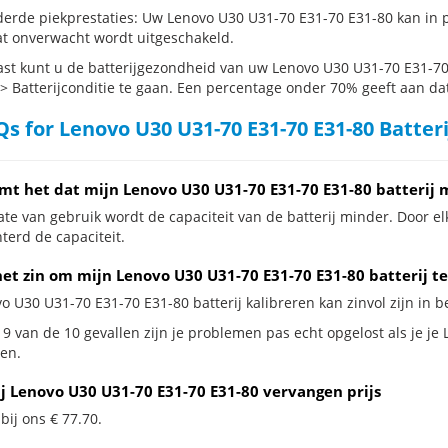
erde piekprestaties: Uw Lenovo U30 U31-70 E31-70 E31-80 kan in 
t onverwacht wordt uitgeschakeld.
st kunt u de batterijgezondheid van uw Lenovo U30 U31-70 E31-70 
 > Batterijconditie te gaan. Een percentage onder 70% geeft aan dat 
s for Lenovo U30 U31-70 E31-70 E31-80 Batter
mt het dat mijn Lenovo U30 U31-70 E31-70 E31-80 batterij 
te van gebruik wordt de capaciteit van de batterij minder. Door el
terd de capaciteit.
het zin om mijn Lenovo U30 U31-70 E31-70 E31-80 batterij te
o U30 U31-70 E31-70 E31-80 batterij kalibreren kan zinvol zijn in b
 9 van de 10 gevallen zijn je problemen pas echt opgelost als je je
en.
ij Lenovo U30 U31-70 E31-70 E31-80 vervangen prijs
 bij ons € 77.70.