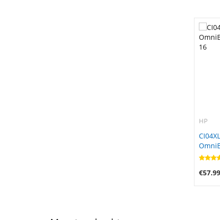
HP
CI04XL
OmniBo
16
€57.9