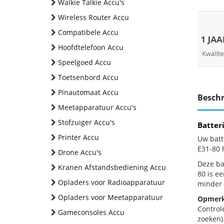
Walkie Talkie Accu's
Wireless Router Accu
Compatibele Accu
Hoofdtelefoon Accu
Speelgoed Accu
Toetsenbord Accu
Pinautomaat Accu
Beschr
Meetapparatuur Accu's
Stofzuiger Accu's
Batter
Printer Accu
Uw batt
E31-80 
Drone Accu's
Deze bat
Kranen Afstandsbediening Accu
80 is e
Opladers voor Radioapparatuur
minder 
Opladers voor Meetapparatuur
Opmerk
Control
Gameconsoles Accu
zoeken).