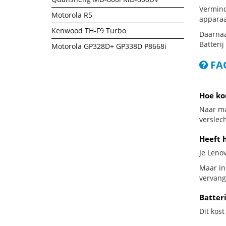
Vermind
Motorola R5
apparaa
Kenwood TH-F9 Turbo
Daarnaa
Batterij
Motorola GP328D+ GP338D P8668i
FAQ
Hoe ko
Naar ma
verslech
Heeft 
Je Lenov
Maar in
vervang
Batter
Dit kost