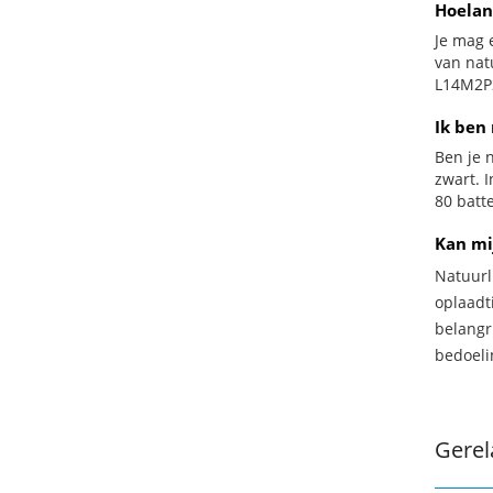
Hoelan
Je mag 
van nat
L14M2P2
Ik ben 
Ben je n
zwart. 
80 batte
Kan mi
Natuurl
oplaadti
belangr
bedoeli
Gerel