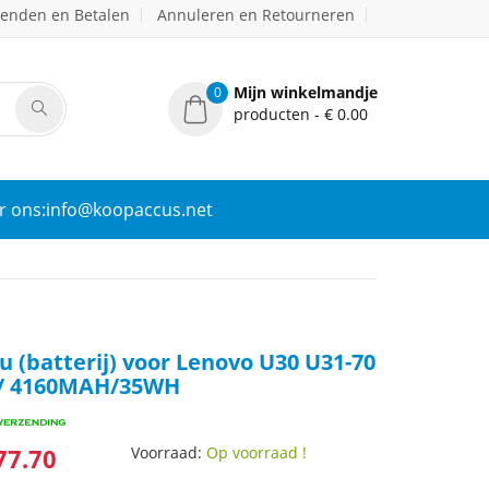
zenden en Betalen
Annuleren en Retourneren
Mijn winkelmandje
0
producten - € 0.00
r ons:info@koopaccus.net
 (batterij) voor Lenovo U30 U31-70
0 / 4160MAH/35WH
77.70
Voorraad:
Op voorraad !