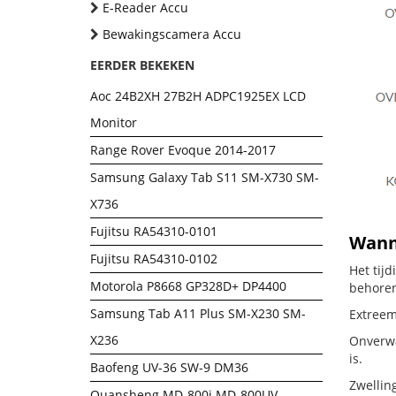
E-Reader Accu
Bewakingscamera Accu
EERDER BEKEKEN
Aoc 24B2XH 27B2H ADPC1925EX LCD
Monitor
Range Rover Evoque 2014-2017
Samsung Galaxy Tab S11 SM-X730 SM-
X736
Fujitsu RA54310-0101
Wanne
Fujitsu RA54310-0102
Het tij
Motorola P8668 GP328D+ DP4400
behoren
Samsung Tab A11 Plus SM-X230 SM-
Extreem
X236
Onverwac
is.
Baofeng UV-36 SW-9 DM36
Zwellin
Quansheng MD-800i MD-800UV