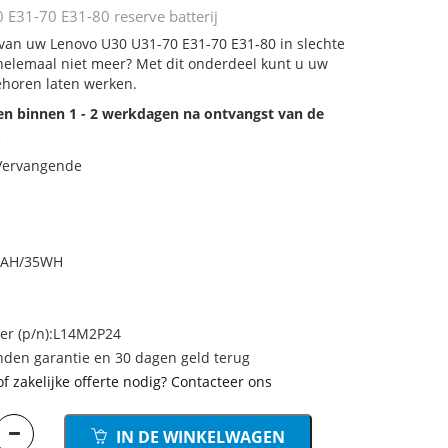
E31-70 E31-80 reserve batterij
j van uw Lenovo U30 U31-70 E31-70 E31-80 in slechte
 helemaal niet meer? Met dit onderdeel kunt u uw
ehoren laten werken.
den binnen 1 - 2 werkdagen na ontvangst van de
.
 Vervangende
0MAH/35WH
r (p/n):L14M2P24
den garantie en 30 dagen geld terug
of zakelijke offerte nodig? Contacteer ons
IN DE WINKELWAGEN