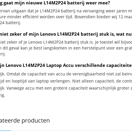
g gaat mijn nieuwe L14M2P24 batterij weer mee?
ervan uitgaan dat je L14M2P24 batterij na vervanging weer jaren me
ure minder efficiënt worden over tijd. Bovendien bieden wij 12 m
4 batterij.
niet zeker of mijn Lenovo L14M2P24 batterij stuk is, wat nu
iet zeker of je Lenovo L14M2P24 batterij stuk is. Je toestel wil bijv
In dit geval kan je best langskomen in een herstelpunt voor een gr
rij.
jn Lenovo L14M2P24 Laptop Accu verschillende capaciteite
ijk. Omdat de capaciteit van accu de verenigbaarheid niet zal beïn
jd en looptijd van laptop verlengen. Niet alleen capaciteit, de con
ijk. Vanwege accu met een grotere capaciteit waarschijnlijk groter 
ng.
ateerde producten