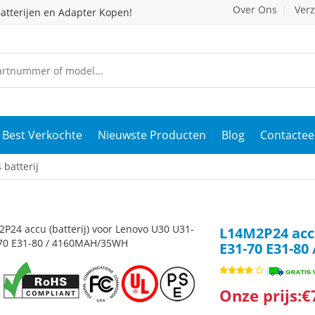
Over Ons
Ver
atterijen en Adapter Kopen!
Best Verkochte
Nieuwste Producten
Blog
Contactee
batterij
L14M2P24 accu
E31-70 E31-8
Onze prijs:€