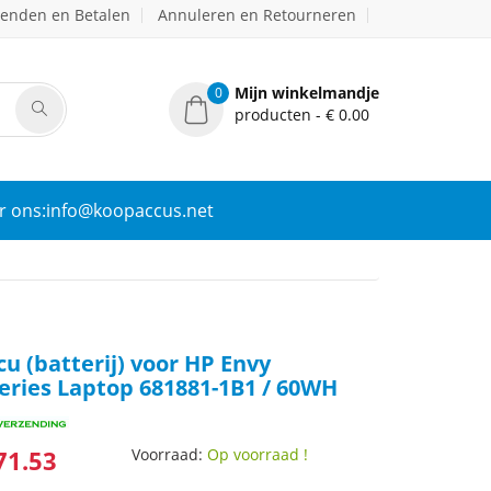
zenden en Betalen
Annuleren en Retourneren
Mijn winkelmandje
0
producten - € 0.00
r ons:info@koopaccus.net
cu (batterij) voor HP Envy
eries Laptop 681881-1B1 / 60WH
71.53
Voorraad:
Op voorraad !