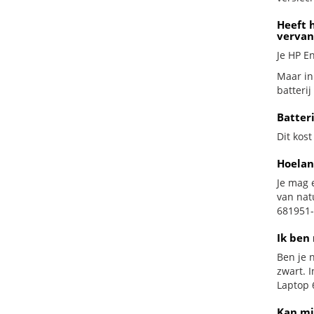
Heeft h
vervan
Je HP En
Maar in
batterij
Batter
Dit kost
Hoelan
Je mag 
van nat
681951-
Ik ben 
Ben je n
zwart. 
Laptop 
Kan mi