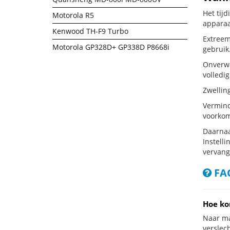
Het tij
Motorola R5
apparaa
Kenwood TH-F9 Turbo
Extreem
Motorola GP328D+ GP338D P8668i
gebruik
Onverwa
volledig
Zwellin
Vermind
voorkom
Daarnaa
Instelli
vervang
FAQ
Hoe ko
Naar ma
verslech