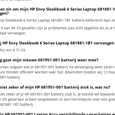
et zin om mijn HP Envy Sleekbook 6 Series Laptop 681881-1B
gen?
vy Sleekbook 6 Series Laptop 681881-1B1 batterij kalibreren kan zin
 9 van de 10 gevallen zijn je problemen pas echt opgelost als je j
 laat vervangen.
ij HP Envy Sleekbook 6 Series Laptop 681881-1B1 vervangen 
 bij ons € 71.53.
g gaat mijn nieuwe 681951-001 batterij weer mee?
ervan uitgaan dat je 681951-001 batterij na vervanging weer jaren 
ure minder efficiënt worden over tijd. Bovendien bieden wij 12 m
001 batterij.
niet zeker of mijn HP 681951-001 batterij stuk is, wat nu?
iet zeker of je HP 681951-001 batterij stuk is. Je toestel wil bijvoor
In dit geval kan je best langskomen in een herstelpunt voor een gra
681881-1B1 batterij.
jn HP 681951-001 Laptop Accu verschillende capaciteiten 