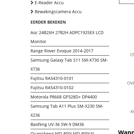
E-Reader Accu
Bewakingscamera Accu
EERDER BEKEKEN
Aoc 24B2XH 27B2H ADPC1925EX LCD
Monitor
Range Rover Evoque 2014-2017
Samsung Galaxy Tab S11 SM-X730 SM-
X736
Fujitsu RA54310-0101
Fujitsu RA54310-0102
Motorola P8668 GP328D+ DP4400
Samsung Tab A11 Plus SM-X230 SM-
X236
Baofeng UV-36 SW-9 DM36
Wanne
Quansheng MD-800i MD-800UV