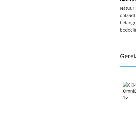
Natuurl
oplaadti
belangr
bedoeli
Gerel