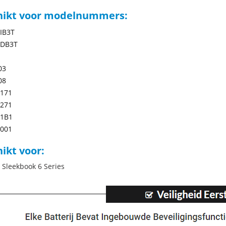
hikt voor modelnummers:
IB3T
DB3T
03
08
-171
-271
-1B1
-001
ikt voor:
 Sleekbook 6 Series