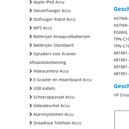
Apple iPod Accu
Gesc
Sleutelhanger Accu
HSTNN-
Stofzuiger Robot Accu
HSTNN-
MP3 Accu
EG04XL
Batterijen Knoopcelbatterijen
TPN-C1
Batterijen Standaard
TPN-C1
681881
Opladers voor Kranen
681881
Afstandsbediening
681881
Videocamera Accu
681951
E-Scooter en Hoverboard Accu
Gesch
USB Kabels
HP Envy
Scheerapparaat Accu
Videodeurbel Accu
Alarmsystemen Accu
Draadloze Telefoon Accu