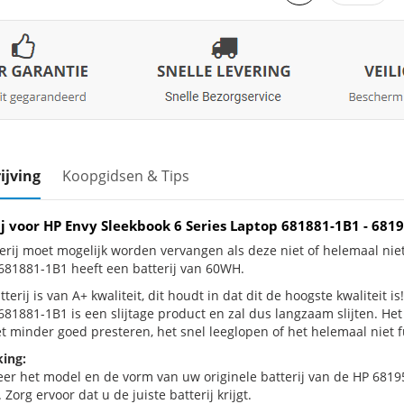
ijving
Koopgidsen & Tips
ij voor HP Envy Sleekbook 6 Series Laptop 681881-1B1 - 6
erij moet mogelijk worden vervangen als deze niet of helemaal nie
681881-1B1 heeft een batterij van 60WH.
terij is van A+ kwaliteit, dit houdt in dat dit de hoogste kwaliteit i
681881-1B1 is een slijtage product en zal dus langzaam slijten. H
et minder goed presteren, het snel leeglopen of het helemaal niet f
ing:
eer het model en de vorm van uw originele batterij van de HP 6819
 Zorg ervoor dat u de juiste batterij krijgt.