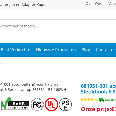
Over Ons
Ver
atterijen en Adapter Kopen!
Best Verkochte
Nieuwste Producten
Blog
Contactee
j
681951-001 ac
Sleekbook 6 S
Onze prijs:€