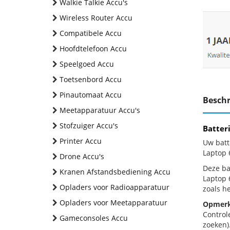
Walkie Talkie Accu's
Wireless Router Accu
Compatibele Accu
Hoofdtelefoon Accu
Speelgoed Accu
Toetsenbord Accu
Pinautomaat Accu
Beschr
Meetapparatuur Accu's
Stofzuiger Accu's
Batter
Printer Accu
Uw batt
Laptop 
Drone Accu's
Deze bat
Kranen Afstandsbediening Accu
Laptop 
Opladers voor Radioapparatuur
zoals h
Opladers voor Meetapparatuur
Opmerk
Control
Gameconsoles Accu
zoeken).