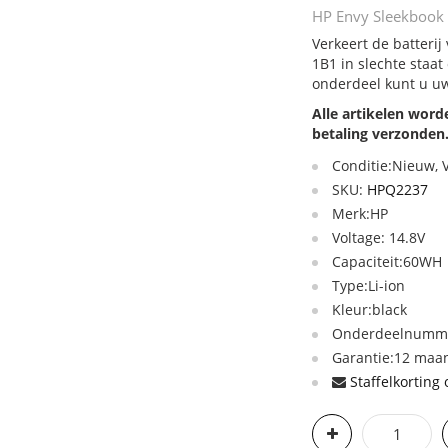
HP Envy Sleekbook 
Verkeert de batteri
1B1 in slechte staat
onderdeel kunt u uw
Alle artikelen wor
betaling verzonden
Conditie:Nieuw,
SKU:
HPQ2237
Merk:HP
Voltage: 14.8V
Capaciteit:60WH
Type:Li-ion
Kleur:black
Onderdeelnummer
Garantie:12 maan
Staffelkorting 