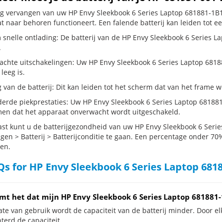
dig vervangen van uw HP Envy Sleekbook 6 Series Laptop 681881-1B1 
t naar behoren functioneert. Een falende batterij kan leiden tot e
 snelle ontlading: De batterij van de HP Envy Sleekbook 6 Series La
.
chte uitschakelingen: Uw HP Envy Sleekbook 6 Series Laptop 681881-1
 leeg is.
g van de batterij: Dit kan leiden tot het scherm dat van het frame
erde piekprestaties: Uw HP Envy Sleekbook 6 Series Laptop 681881
en dat het apparaat onverwacht wordt uitgeschakeld.
st kunt u de batterijgezondheid van uw HP Envy Sleekbook 6 Serie
ngen > Batterij > Batterijconditie te gaan. Een percentage onder 70%
en.
s for HP Envy Sleekbook 6 Series Laptop 6818
mt het dat mijn HP Envy Sleekbook 6 Series Laptop 681881-
te van gebruik wordt de capaciteit van de batterij minder. Door el
terd de capaciteit.