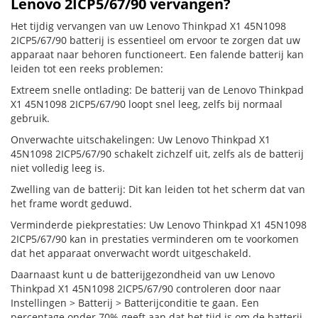
Lenovo 2ICP5/67/90 vervangen?
Het tijdig vervangen van uw Lenovo Thinkpad X1 45N1098
2ICP5/67/90 batterij is essentieel om ervoor te zorgen dat uw
apparaat naar behoren functioneert. Een falende batterij kan
leiden tot een reeks problemen:
Extreem snelle ontlading: De batterij van de Lenovo Thinkpad
X1 45N1098 2ICP5/67/90 loopt snel leeg, zelfs bij normaal
gebruik.
Onverwachte uitschakelingen: Uw Lenovo Thinkpad X1
45N1098 2ICP5/67/90 schakelt zichzelf uit, zelfs als de batterij
niet volledig leeg is.
Zwelling van de batterij: Dit kan leiden tot het scherm dat van
het frame wordt geduwd.
Verminderde piekprestaties: Uw Lenovo Thinkpad X1 45N1098
2ICP5/67/90 kan in prestaties verminderen om te voorkomen
dat het apparaat onverwacht wordt uitgeschakeld.
Daarnaast kunt u de batterijgezondheid van uw Lenovo
Thinkpad X1 45N1098 2ICP5/67/90 controleren door naar
Instellingen > Batterij > Batterijconditie te gaan. Een
percentage onder 70% geeft aan dat het tijd is om de batterij