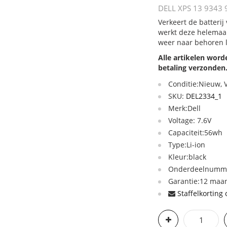
DELL XPS 13 9343 9
Verkeert de batterij
werkt deze helemaal
weer naar behoren 
Alle artikelen wor
betaling verzonden
Conditie:Nieuw,
SKU:
DEL2334_1
Merk:Dell
Voltage: 7.6V
Capaciteit:56wh
Type:Li-ion
Kleur:black
Onderdeelnumme
Garantie:12 maan
Staffelkorting 