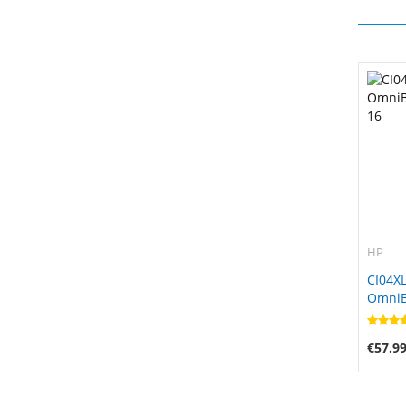
HP
CI04XL
OmniBo
16
€57.9