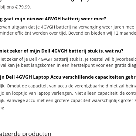
 bij ons € 79.99.
g gaat mijn nieuwe 4GVGH batterij weer mee?
ervan uitgaan dat je 4GVGH batterij na vervanging weer jaren mee k
minder efficiënt worden over tijd. Bovendien bieden wij 12 maan
niet zeker of mijn Dell 4GVGH batterij stuk is, wat nu?
iet zeker of je Dell 4GVGH batterij stuk is. Je toestel wil bijvoorbee
geval kan je best langskomen in een herstelpunt voor een gratis dia
jn Dell 4GVGH Laptop Accu verschillende capaciteiten geb
ijk. Omdat de capaciteit van accu de verenigbaarheid niet zal beïn
jd en looptijd van laptop verlengen. Niet alleen capaciteit, de con
ijk. Vanwege accu met een grotere capaciteit waarschijnlijk groter 
ng.
ateerde producten