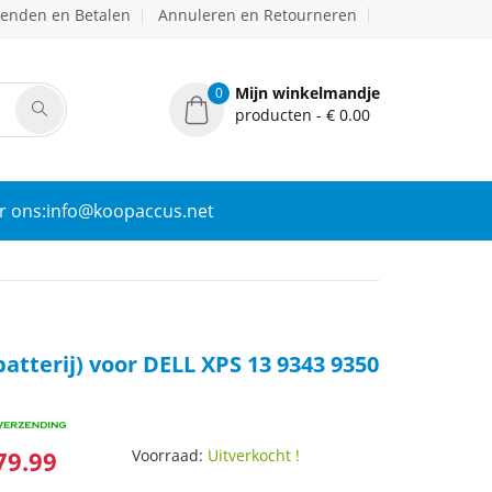
zenden en Betalen
Annuleren en Retourneren
Mijn winkelmandje
0
producten - € 0.00
r ons:info@koopaccus.net
atterij) voor DELL XPS 13 9343 9350
79.99
Voorraad:
Uitverkocht !