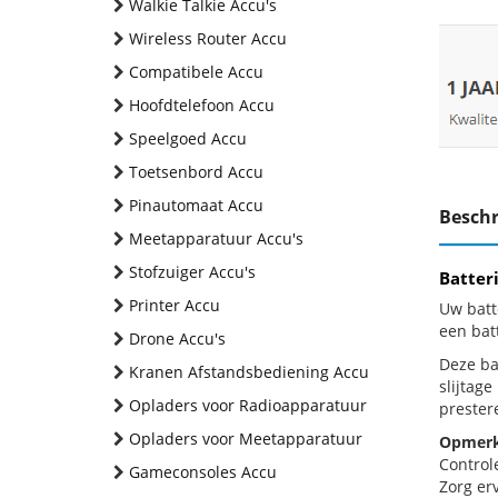
Walkie Talkie Accu's
Wireless Router Accu
Compatibele Accu
Hoofdtelefoon Accu
Speelgoed Accu
Toetsenbord Accu
Pinautomaat Accu
Beschr
Meetapparatuur Accu's
Stofzuiger Accu's
Batter
Printer Accu
Uw batt
een bat
Drone Accu's
Deze bat
Kranen Afstandsbediening Accu
slijtag
Opladers voor Radioapparatuur
prestere
Opladers voor Meetapparatuur
Opmerk
Control
Gameconsoles Accu
Zorg erv