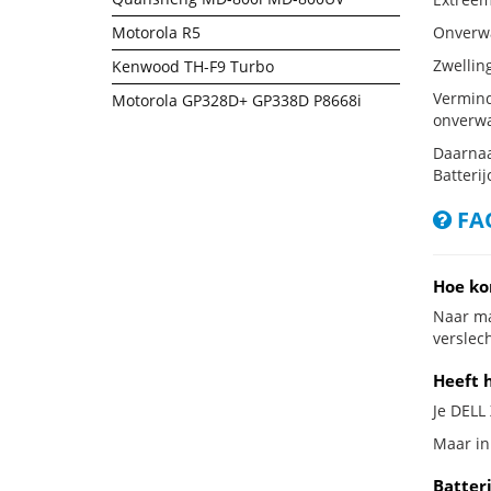
Motorola R5
Onverwac
Zwellin
Kenwood TH-F9 Turbo
Vermind
Motorola GP328D+ GP338D P8668i
onverwa
Daarnaa
Batterij
FAQ
Hoe ko
Naar ma
verslech
Heeft h
Je DELL 
Maar in 
Batter