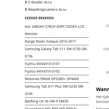
E-Reader Accu
Bewakingscamera Accu
EERDER BEKEKEN
Aoc 24B2XH 27B2H ADPC1925EX LCD
Monitor
Range Rover Evoque 2014-2017
Samsung Galaxy Tab S11 SM-X730 SM-
X736
Fujitsu RA54310-0101
Fujitsu RA54310-0102
Motorola P8668 GP328D+ DP4400
Samsung Tab A11 Plus SM-X230 SM-
Wanne
X236
Het tij
Baofeng UV-36 SW-9 DM36
functio
Quansheng MD-800i MD-800UV
Extreem 