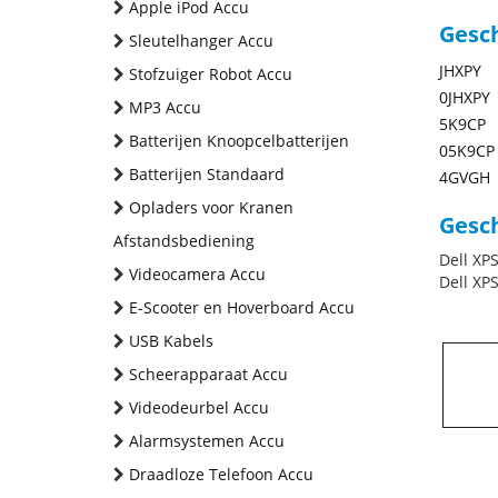
Apple iPod Accu
Gesc
Sleutelhanger Accu
JHXPY
Stofzuiger Robot Accu
0JHXPY
MP3 Accu
5K9CP
Batterijen Knoopcelbatterijen
05K9CP
Batterijen Standaard
4GVGH
Opladers voor Kranen
Gesch
Afstandsbediening
Dell XP
Videocamera Accu
Dell XP
E-Scooter en Hoverboard Accu
USB Kabels
Scheerapparaat Accu
Videodeurbel Accu
Alarmsystemen Accu
Draadloze Telefoon Accu