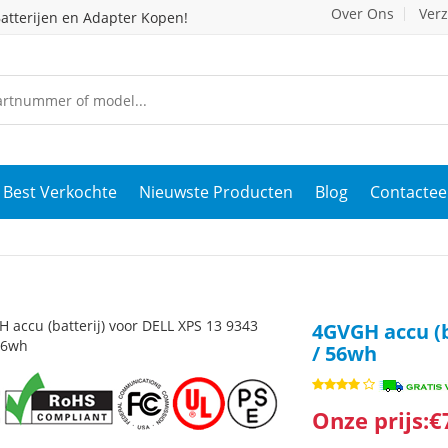
Over Ons
Ver
atterijen en Adapter Kopen!
Best Verkochte
Nieuwste Producten
Blog
Contactee
4GVGH accu (b
/ 56wh
Onze prijs:€