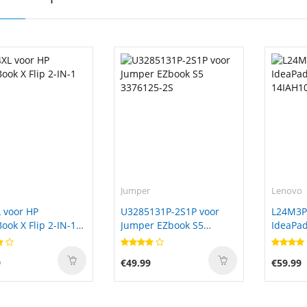
Jumper
Lenovo
 voor HP
U3285131P-2S1P voor
L24M3P
ok X Flip 2-IN-1
Jumper EZbook S5
IdeaPad
3376125-2S
14IAH1
9
€49.99
€59.99