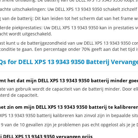
hte uitschakelingen: Uw DELL XPS 13 9343 9350 schakelt zichzelf uit,
g van de batterij: Dit kan leiden tot het scherm dat van het frame
erde piekprestaties: Uw DELL XPS 13 9343 9350 kan in prestaties
cht wordt uitgeschakeld.
st kunt u de batterijgezondheid van uw DELL XPS 13 9343 9350 contr
conditie te gaan. Een percentage onder 70% geeft aan dat het tijd i
s for DELL XPS 13 9343 9350 Batterij Vervang
mt het dat mijn DELL XPS 13 9343 9350 batterij minder goe
te van gebruik wordt de capaciteit van de batterij minder. Door el
terd de capaciteit.
et zin om mijn DELL XPS 13 9343 9350 batterij te kalibrere
XPS 13 9343 9350 batterij kalibreren kan zinvol zijn in bepaalde sit
9 van de 10 gevallen zijn je problemen pas echt opgelost als je je 
ij DELL XPS 13 9343 9350 vervangen prijs