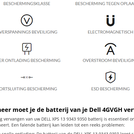
er moet je de batterij van je Dell 4GVGH ve
dig vervangen van uw DELL XPS 13 9343 9350 batterij is essentieel
neert. Een falende batterij kan leiden tot een reeks problemen:
snelle ontlading: De batterij van de DELL XPS 13 9343 9350 loopt sn