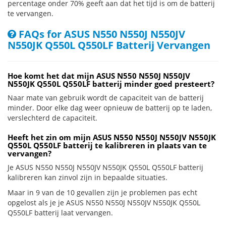
percentage onder 70% geeft aan dat het tijd is om de batterij
te vervangen.
FAQs for ASUS N550 N550J N550JV
N550JK Q550L Q550LF Batterij Vervangen
Hoe komt het dat mijn ASUS N550 N550J N550JV
N550JK Q550L Q550LF batterij minder goed presteert?
Naar mate van gebruik wordt de capaciteit van de batterij
minder. Door elke dag weer opnieuw de batterij op te laden,
verslechterd de capaciteit.
Heeft het zin om mijn ASUS N550 N550J N550JV N550JK
Q550L Q550LF batterij te kalibreren in plaats van te
vervangen?
Je ASUS N550 N550J N550JV N550JK Q550L Q550LF batterij
kalibreren kan zinvol zijn in bepaalde situaties.
Maar in 9 van de 10 gevallen zijn je problemen pas echt
opgelost als je je ASUS N550 N550J N550JV N550JK Q550L
Q550LF batterij laat vervangen.