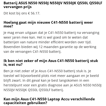
Batterij ASUS N550 N550J N550JV N550JK Q550L Q550LF
vervangen prijs
Dit kost bij ons € 56.17.
Hoelang gaat mijn nieuwe C41-N550 batterij weer
mee?
Je mag ervan uitgaan dat je C41-N550 batterij na vervanging
weer jaren mee kan. Het is wel goed om te weten dat
batterijen van nature minder efficiënt worden over tijd.
Bovendien bieden wij 12 maanden garantie op de werking
van de vervangen C41-N550 batterij.
Ik ben niet zeker of mijn Asus C41-N550 batterij stuk
is, wat nu?
Ben je niet zeker of je Asus C41-N550 batterij stuk is. Je
toestel wil bijvoorbeeld plots niet meer aangaan en je beeld
blijft zwart. In dit geval kan je best langskomen in een
herstelpunt voor een gratis diagnose aan je ASUS N550 N550J
N550JV N550JK Q550L Q550LF batterij.
Kan mijn Asus C41-N550 Laptop Accu verschillende
capaciteiten gebruiken?