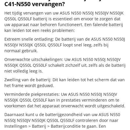
C41-N550 vervangen?
Het tijdig vervangen van uw ASUS N550 N550J N550JV N550JK
Q550L Q550LF batterij is essentieel om ervoor te zorgen dat
uw apparaat naar behoren functioneert. Een falende batterij
kan leiden tot een reeks problemen:
Extreem snelle ontlading: De batterij van de ASUS N550 N550J
N550JV N550JK Q550L Q550LF loopt snel leeg, zelfs bij
normaal gebruik.
Onverwachte uitschakelingen: Uw ASUS N550 N550J N550JV
N550JK Q550L Q550LF schakelt zichzelf uit, zelfs als de batterij
niet volledig leeg is.
Zwelling van de batterij: Dit kan leiden tot het scherm dat van
het frame wordt geduwd.
Verminderde piekprestaties: Uw ASUS N550 N550J N550JV
N550JK Q550L Q550LF kan in prestaties verminderen om te
voorkomen dat het apparaat onverwacht wordt uitgeschakeld.
Daarnaast kunt u de batterijgezondheid van uw ASUS N550
N550J N550JV N550JK Q550L Q550LF controleren door naar
Instellingen > Batterij > Batterijconditie te gaan. Een