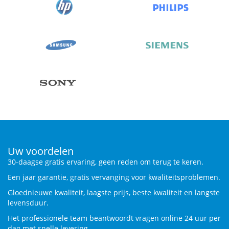
Uw voordelen
30-daagse gratis ervaring, geen reden om terug te keren.
Een jaar garantie, gratis vervanging voor kwaliteitsproblemen.
Gloednieuwe kwaliteit, laagste prijs, beste kwaliteit en langste
levensduur.
Het professionele team beantwoordt vragen online 24 uur per
dag met snelle levering.