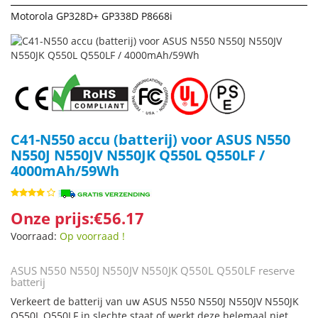
Motorola GP328D+ GP338D P8668i
C41-N550 accu (batterij) voor ASUS N550
N550J N550JV N550JK Q550L Q550LF /
4000mAh/59Wh
Onze prijs:€56.17
Voorraad:
Op voorraad !
ASUS N550 N550J N550JV N550JK Q550L Q550LF reserve
batterij
Verkeert de batterij van uw ASUS N550 N550J N550JV N550JK
Q550L Q550LF in slechte staat of werkt deze helemaal niet