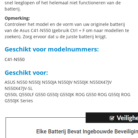
snel leeglopen of het helemaal niet functioneren van de
batterij.
Opmerking:
Controleer het model en de vorm van uw originele batterij
van de Asus C41-N550 (gebruik Ctrl + F om naar modellen te
zoeken). Zorg ervoor dat u de juiste batterij krijgt.
Geschikt voor modelnummers:
C41-N550
Geschikt voor:
ASUS N550 N550J N550JA N550JV N550JK N550X47JV
N550X47JV-SL
Q550L Q550LF G550 G550J G550JK ROG G550 ROG G550J ROG
G550JK Series