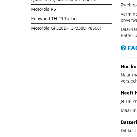
Zwellin
Motorola R5
Vermind
Kenwood TH-F9 Turbo
onverwa
Motorola GP328D+ GP338D P8668i
Daarnaa
Batterij
FAQ
Hoe ko
Naar ma
verslech
Heeft 
Je HP Pr
Maar in
Batter
Dit kost