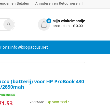
zenden en Betalen
Annuleren en Retourneren
Mijn winkelmandje
0
producten - € 0.00
r ons:info@koopaccus.net
cu (batterij) voor HP ProBook 430
H/2850mah
71.53
Voorraad:
Op voorraad !