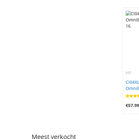
HP
CI04XL
OmniBo
16
€57.9
Meest verkocht