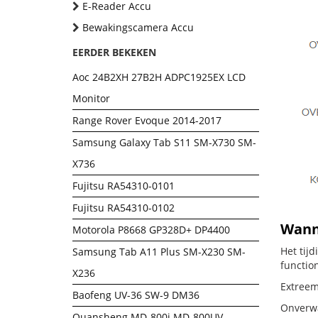
E-Reader Accu
Bewakingscamera Accu
EERDER BEKEKEN
Aoc 24B2XH 27B2H ADPC1925EX LCD
Monitor
Range Rover Evoque 2014-2017
Samsung Galaxy Tab S11 SM-X730 SM-
X736
Fujitsu RA54310-0101
Fujitsu RA54310-0102
Wanne
Motorola P8668 GP328D+ DP4400
Het tij
Samsung Tab A11 Plus SM-X230 SM-
functio
X236
Extreem 
Baofeng UV-36 SW-9 DM36
Onverwac
Quansheng MD-800i MD-800UV