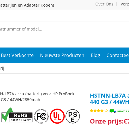
Over Ons
Ver
atterijen en Adapter Kopen!
Best Verkochte
Nieuwste Producten
Blog
Contactee
ij
HSTNN-LB7A ac
440 G3 / 44W
Onze prijs:€