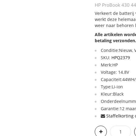
HP ProBook 430 440
Verkeert de batterij
werkt deze helemaal
weer naar behoren 
Alle artikelen wor
betaling verzonden
Conditie:Nieuw,
SKU:
HPQ2379
Merk:HP
Voltage: 14.8V
Capaciteit:44WH
Type:Li-ion
Kleur:Black
Onderdeelnumme
Garantie:12 maan
Staffelkorting 