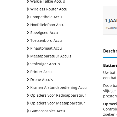
Walkie Talkie Accu's
Wireless Router Accu
Compatibele Accu
Hoofdtelefoon Accu
Speelgoed Accu
Toetsenbord Accu
Pinautomaat Accu
Beschr
Meetapparatuur Accu's
Stofzuiger Accu's
Batter
Printer Accu
Uw batt
een bat
Drone Accu's
Deze bat
Kranen Afstandsbediening Accu
slijtag
Opladers voor Radioapparatuur
prestere
Opladers voor Meetapparatuur
Opmerk
Control
Gameconsoles Accu
zoeken).