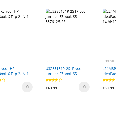
Jumper
Lenovo
 voor HP
U3285131P-2S1P voor
L24M3P
ok X Flip 2-IN-1
Jumper EZbook S5
IdeaPad
3376125-2S
14IAH1
9
€49.99
€59.99