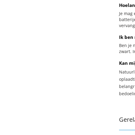
Hoelan
Je mag 
batteri
vervang
Ik ben 
Ben je n
zwart. 
Kan mi
Natuurl
oplaadti
belangr
bedoeli
Gerel