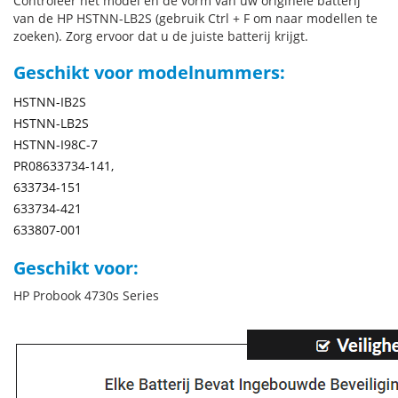
Controleer het model en de vorm van uw originele batterij
van de HP HSTNN-LB2S (gebruik Ctrl + F om naar modellen te
zoeken). Zorg ervoor dat u de juiste batterij krijgt.
Geschikt voor modelnummers:
HSTNN-IB2S
HSTNN-LB2S
HSTNN-I98C-7
PR08633734-141,
633734-151
633734-421
633807-001
Geschikt voor:
HP Probook 4730s Series