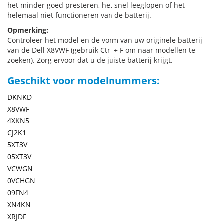
het minder goed presteren, het snel leeglopen of het
helemaal niet functioneren van de batterij.
Opmerking:
Controleer het model en de vorm van uw originele batterij
van de Dell X8VWF (gebruik Ctrl + F om naar modellen te
zoeken). Zorg ervoor dat u de juiste batterij krijgt.
Geschikt voor modelnummers:
DKNKD
X8VWF
4XKN5
CJ2K1
5XT3V
05XT3V
VCWGN
0VCHGN
09FN4
XN4KN
XRJDF