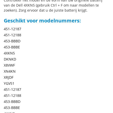
Controleer het model en de vorm van uw originele batterij
van de Dell 4XKN5 (gebruik Ctrl + F om naar modellen te
zoeken). Zorg ervoor dat u de juiste batterij krijgt.
Geschikt voor modelnummers:
451-12187
451-12188
453-BBBD
453-BBBE
4XKN5
DKNKD
X8VWF
XN4KN
XRJDF
YGV51
451-12187
451-12188
453-BBBD
453-BBBE