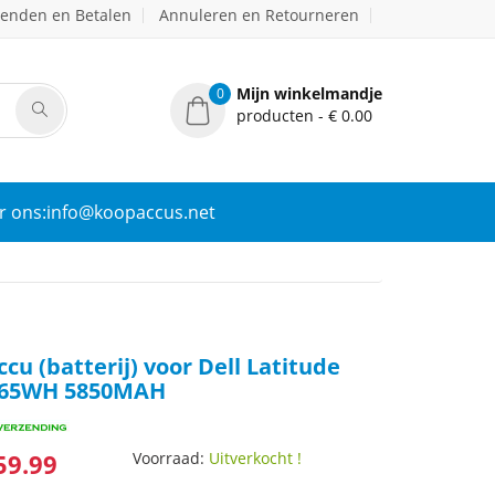
zenden en Betalen
Annuleren en Retourneren
Mijn winkelmandje
0
producten - € 0.00
r ons:info@koopaccus.net
cu (batterij) voor Dell Latitude
/ 65WH 5850MAH
59.99
Voorraad:
Uitverkocht !