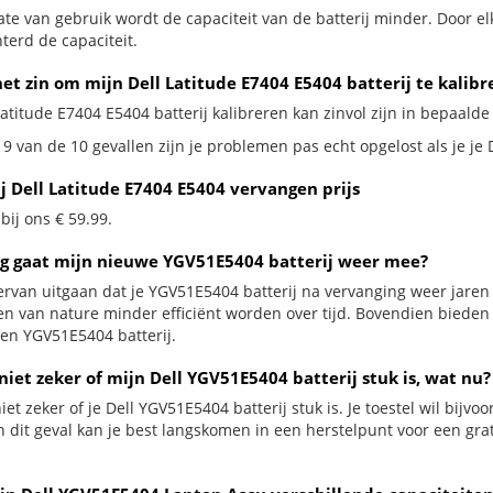
te van gebruik wordt de capaciteit van de batterij minder. Door el
terd de capaciteit.
et zin om mijn Dell Latitude E7404 E5404 batterij te kalibr
Latitude E7404 E5404 batterij kalibreren kan zinvol zijn in bepaalde 
9 van de 10 gevallen zijn je problemen pas echt opgelost als je je 
j Dell Latitude E7404 E5404 vervangen prijs
 bij ons € 59.99.
g gaat mijn nieuwe YGV51E5404 batterij weer mee?
ervan uitgaan dat je YGV51E5404 batterij na vervanging weer jaren
jen van nature minder efficiënt worden over tijd. Bovendien biede
en YGV51E5404 batterij.
niet zeker of mijn Dell YGV51E5404 batterij stuk is, wat nu?
iet zeker of je Dell YGV51E5404 batterij stuk is. Je toestel wil bijv
In dit geval kan je best langskomen in een herstelpunt voor een gra