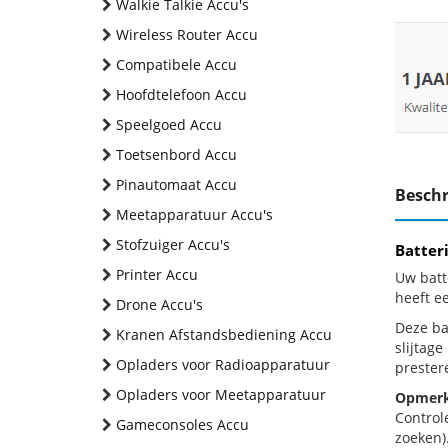
Walkie Talkie Accu's
Wireless Router Accu
Compatibele Accu
Hoofdtelefoon Accu
Speelgoed Accu
Toetsenbord Accu
Pinautomaat Accu
Beschr
Meetapparatuur Accu's
Stofzuiger Accu's
Batter
Printer Accu
Uw batt
heeft e
Drone Accu's
Deze bat
Kranen Afstandsbediening Accu
slijtag
Opladers voor Radioapparatuur
prestere
Opladers voor Meetapparatuur
Opmerk
Control
Gameconsoles Accu
zoeken).