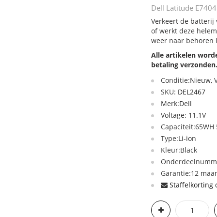
Dell Latitude E7404
Verkeert de batterij
of werkt deze helem
weer naar behoren 
Alle artikelen wor
betaling verzonden
Conditie:Nieuw,
SKU:
DEL2467
Merk:Dell
Voltage: 11.1V
Capaciteit:65W
Type:Li-ion
Kleur:Black
Onderdeelnumme
Garantie:12 maan
Staffelkorting 