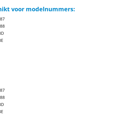
hikt voor modelnummers:
187
188
BD
BE
187
188
BD
BE