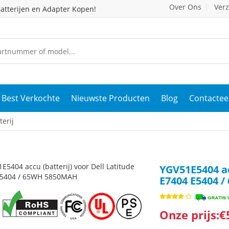
Over Ons
Ver
atterijen en Adapter Kopen!
Best Verkochte
Nieuwste Producten
Blog
Contactee
erij
YGV51E5404 ac
E7404 E5404 
Onze prijs:€