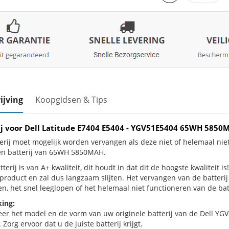
ijving
Koopgidsen & Tips
ij voor Dell Latitude E7404 E5404 - YGV51E5404 65WH 585
erij moet mogelijk worden vervangen als deze niet of helemaal nie
en batterij van 65WH 5850MAH.
terij is van A+ kwaliteit, dit houdt in dat dit de hoogste kwaliteit i
e product en zal dus langzaam slijten. Het vervangen van de batter
n, het snel leeglopen of het helemaal niet functioneren van de batt
ing:
eer het model en de vorm van uw originele batterij van de Dell YGV
 Zorg ervoor dat u de juiste batterij krijgt.