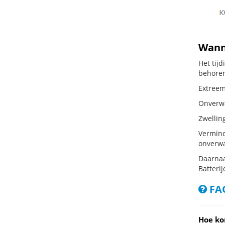
Wanne
Het tij
behoren
Extreem 
Onverwac
Zwellin
Vermind
onverwa
Daarnaa
Batterij
FAQ
Hoe ko