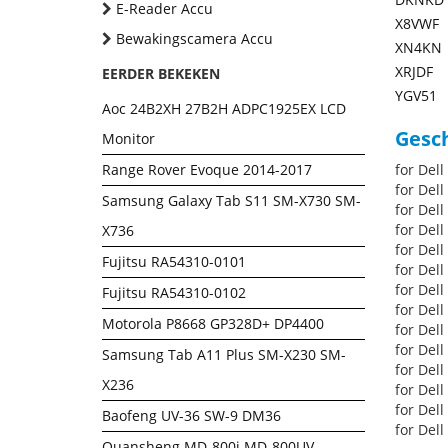
E-Reader Accu
X8VWF
Bewakingscamera Accu
XN4KN
XRJDF
EERDER BEKEKEN
YGV51
Aoc 24B2XH 27B2H ADPC1925EX LCD
Gesch
Monitor
Range Rover Evoque 2014-2017
for Del
for Del
Samsung Galaxy Tab S11 SM-X730 SM-
for Del
for Dell
X736
for Dell
Fujitsu RA54310-0101
for Del
for Del
Fujitsu RA54310-0102
for Dell
Motorola P8668 GP328D+ DP4400
for Dell
for Del
Samsung Tab A11 Plus SM-X230 SM-
for Del
X236
for Dell
for Dell
Baofeng UV-36 SW-9 DM36
for Dell
Quansheng MD-800i MD-800UV