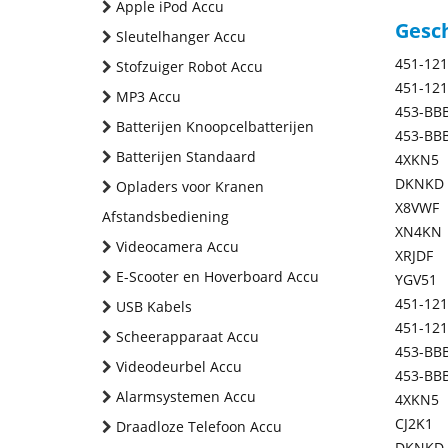
Apple iPod Accu
Gesc
Sleutelhanger Accu
451-12
Stofzuiger Robot Accu
451-12
MP3 Accu
453-BB
Batterijen Knoopcelbatterijen
453-BB
Batterijen Standaard
4XKN5
DKNKD
Opladers voor Kranen
X8VWF
Afstandsbediening
XN4KN
Videocamera Accu
XRJDF
E-Scooter en Hoverboard Accu
YGV51
451-12
USB Kabels
451-12
Scheerapparaat Accu
453-BB
Videodeurbel Accu
453-BB
Alarmsystemen Accu
4XKN5
CJ2K1
Draadloze Telefoon Accu
DKNKD