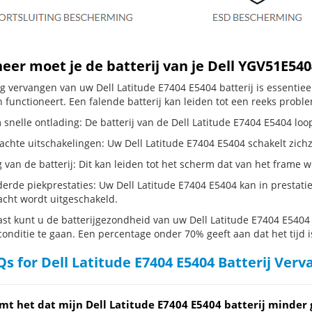
er moet je de batterij van je Dell YGV51E54
dig vervangen van uw Dell Latitude E7404 E5404 batterij is essenti
 functioneert. Een falende batterij kan leiden tot een reeks probl
snelle ontlading: De batterij van de Dell Latitude E7404 E5404 loopt
hte uitschakelingen: Uw Dell Latitude E7404 E5404 schakelt zichzelf u
g van de batterij: Dit kan leiden tot het scherm dat van het frame
erde piekprestaties: Uw Dell Latitude E7404 E5404 kan in prestat
cht wordt uitgeschakeld.
st kunt u de batterijgezondheid van uw Dell Latitude E7404 E5404 c
conditie te gaan. Een percentage onder 70% geeft aan dat het tijd i
s for Dell Latitude E7404 E5404 Batterij Ver
mt het dat mijn Dell Latitude E7404 E5404 batterij minder 