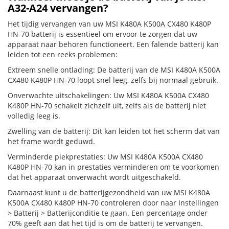
A32-A24 vervangen?
Het tijdig vervangen van uw MSI K480A K500A CX480 K480P
HN-70 batterij is essentieel om ervoor te zorgen dat uw
apparaat naar behoren functioneert. Een falende batterij kan
leiden tot een reeks problemen:
Extreem snelle ontlading: De batterij van de MSI K480A K500A
CX480 K480P HN-70 loopt snel leeg, zelfs bij normaal gebruik.
Onverwachte uitschakelingen: Uw MSI K480A K500A CX480
K480P HN-70 schakelt zichzelf uit, zelfs als de batterij niet
volledig leeg is.
Zwelling van de batterij: Dit kan leiden tot het scherm dat van
het frame wordt geduwd.
Verminderde piekprestaties: Uw MSI K480A K500A CX480
K480P HN-70 kan in prestaties verminderen om te voorkomen
dat het apparaat onverwacht wordt uitgeschakeld.
Daarnaast kunt u de batterijgezondheid van uw MSI K480A
K500A CX480 K480P HN-70 controleren door naar Instellingen
> Batterij > Batterijconditie te gaan. Een percentage onder
70% geeft aan dat het tijd is om de batterij te vervangen.