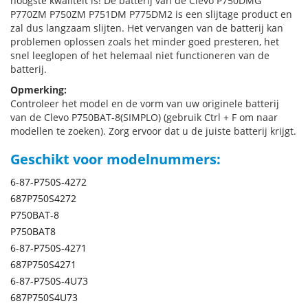
hoogste kwaliteit is! De batterij van de Clevo P750DMG
P770ZM P750ZM P751DM P775DM2 is een slijtage product en
zal dus langzaam slijten. Het vervangen van de batterij kan
problemen oplossen zoals het minder goed presteren, het
snel leeglopen of het helemaal niet functioneren van de
batterij.
Opmerking:
Controleer het model en de vorm van uw originele batterij
van de Clevo P750BAT-8(SIMPLO) (gebruik Ctrl + F om naar
modellen te zoeken). Zorg ervoor dat u de juiste batterij krijgt.
Geschikt voor modelnummers:
6-87-P750S-4272
687P750S4272
P750BAT-8
P750BAT8
6-87-P750S-4271
687P750S4271
6-87-P750S-4U73
687P750S4U73