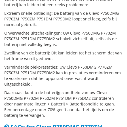
batterij kan leiden tot een reeks problemen:
Extreem snelle ontlading: De batterij van de Clevo P750DMG
P770ZM P750ZM P751DM P775DM2 loopt snel leeg, zelfs bij
normaal gebruik.
Onverwachte uitschakelingen: Uw Clevo P750DMG P770ZM
P750ZM P751DM P775DM2 schakelt zichzelf uit, zelfs als de
batterij niet volledig leeg is.
Zwelling van de batterij: Dit kan leiden tot het scherm dat van
het frame wordt geduwd.
Verminderde piekprestaties: Uw Clevo P750DMG P770ZM
P750ZM P751DM P775DM2 kan in prestaties verminderen om
te voorkomen dat het apparaat onverwacht wordt
uitgeschakeld.
Daarnaast kunt u de batterijgezondheid van uw Clevo
P750DMG P770ZM P750ZM P751DM P775DM2 controleren
door naar Instellingen > Batterij > Batterijconditie te gaan.
Een percentage onder 70% geeft aan dat het tijd is om de
batterij te vervangen.
FAQs for Clevo P750DMG P770ZM