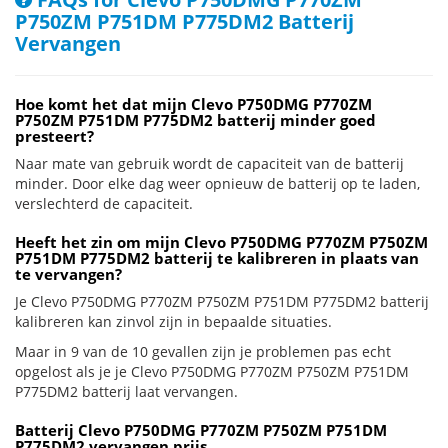
P750ZM P751DM P775DM2 Batterij
Vervangen
Hoe komt het dat mijn Clevo P750DMG P770ZM
P750ZM P751DM P775DM2 batterij minder goed
presteert?
Naar mate van gebruik wordt de capaciteit van de batterij
minder. Door elke dag weer opnieuw de batterij op te laden,
verslechterd de capaciteit.
Heeft het zin om mijn Clevo P750DMG P770ZM P750ZM
P751DM P775DM2 batterij te kalibreren in plaats van
te vervangen?
Je Clevo P750DMG P770ZM P750ZM P751DM P775DM2 batterij
kalibreren kan zinvol zijn in bepaalde situaties.
Maar in 9 van de 10 gevallen zijn je problemen pas echt
opgelost als je je Clevo P750DMG P770ZM P750ZM P751DM
P775DM2 batterij laat vervangen.
Batterij Clevo P750DMG P770ZM P750ZM P751DM
P775DM2 vervangen prijs