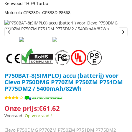
Kenwood TH-F9 Turbo
Motorola GP328D+ GP338D P8668i
Previous
Next
P750BAT-8(SIMPLO) accu (batterij) voor
Clevo P750DMG P770ZM P750ZM P751DM
P775DM2 / 5400mAh/82Wh
Onze prijs:€61.62
Voorraad:
Op voorraad !
Clevo P750DMG P770ZM P750ZM P751DM P775DM2