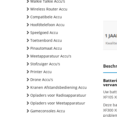
Walkie Talkie Accu's
Wireless Router Accu
Compatibele Accu
Hoofdtelefoon Accu
Speelgoed Accu
Toetsenbord Accu
Pinautomaat Accu
Meetapparatuur Accu's
Stofzuiger Accu's
Beschr
Printer Accu
Drone Accu's
Batter
vervan
Kranen Afstandsbediening Accu
Uw batt
Opladers voor Radioapparatuur
XF105 X
Opladers voor Meetapparatuur
Deze bat
XF300 X
Gameconsoles Accu
problem