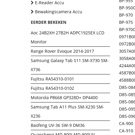
BP-955
E-Reader Accu
BP-950
Bewakingscamera Accu
BP-970
EERDER BEKEKEN
BP-975
BP-970
Aoc 24B2XH 27B2H ADPC1925EX LCD
0971B0
Monitor
0972B0
Range Rover Evoque 2014-2017
3057A0
3058A0
Samsung Galaxy Tab S11 SM-X730 SM-
4244A0
X736
4587B0
Fujitsu RA54310-0101
4588B0
D85-08
Fujitsu RA54310-0102
D85-08
Motorola P8668 GP328D+ DP4400
D85-08
Samsung Tab A11 Plus SM-X230 SM-
D85-09
X236
D85-09
CA-900
Baofeng UV-36 SW-9 DM36
CA-910
Quansheng MD-800i MD-800UV