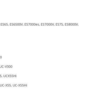
 ES65, ES6500V, ES7000es, ES7000V, ES75, ES8000V,
00
 UC-V300
5, UCX55Hi
 UC-X55, UC-X55Hi