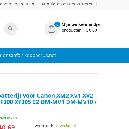
zenden en Betalen
Annuleren en Retourneren
Mijn winkelmandje
0
producten - € 0.00
r ons:info@koopaccus.net
batterij) voor Canon XM2 XV1 XV2
XF300 XF305 C2 DM-MV1 DM-MV10 /
40.69
Voorraad:
Uitverkocht !