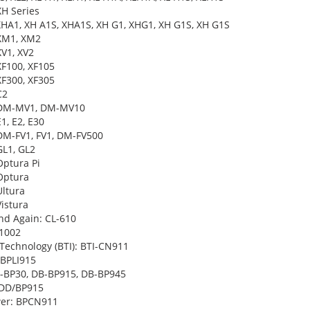
H Series
XHA1, XH A1S, XHA1S, XH G1, XHG1, XH G1S, XH G1S
XM1, XM2
V1, XV2
F100, XF105
F300, XF305
C2
DM-MV1, DM-MV10
1, E2, E30
M-FV1, FV1, DM-FV500
L1, GL2
ptura Pi
Optura
ltura
istura
nd Again: CL-610
1002
 Technology (BTI): BTI-CN911
 BPLI915
-BP30, DB-BP915, DB-BP945
 DD/BP915
er: BPCN911