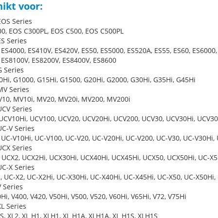
ikt voor:
OS Series
0, EOS C300PL, EOS C500, EOS C500PL
S Series
 ES4000, ES410V, ES420V, ES50, ES5000, ES520A, ES55, ES60, ES6000,
 ES8100V, ES8200V, ES8400V, ES8600
 Series
0Hi, G1000, G15Hi, G1500, G20Hi, G2000, G30Hi, G35Hi, G45Hi
V Series
10, MV10i, MV20, MV20i, MV200, MV200i
CV Series
UCV10Hi, UCV100, UCV20, UCV20Hi, UCV200, UCV30, UCV30Hi, UCV3
C-V Series
 UC-V10Hi, UC-V100, UC-V20, UC-V20Hi, UC-V200, UC-V30, UC-V30Hi,
CX Series
 UCX2, UCX2Hi, UCX30Hi, UCX40Hi, UCX45Hi, UCX50, UCX50Hi, UC-X5
C-X Series
, UC-X2, UC-X2Hi, UC-X30Hi, UC-X40Hi, UC-X45Hi, UC-X50, UC-X50Hi,
 Series
Hi, V400, V420, V50Hi, V500, V520, V60Hi, V65Hi, V72, V75Hi
L Series
S, XL2, XL H1, XLH1, XL H1A, XLH1A, XL H1S, XLH1S