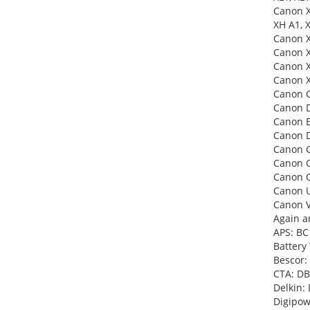
Canon X
XH A1, 
Canon 
Canon X
Canon X
Canon X
Canon 
Canon 
Canon E
Canon D
Canon G
Canon O
Canon 
Canon U
Canon V
Again a
APS: BC
Battery
Bescor:
CTA: DB
Delkin:
Digipow