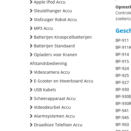
Apple iPod Accu
Opmerk
Sleutelhanger Accu
Control
zoeken).
Stofzuiger Robot Accu
MP3 Accu
Gesc
Batterijen Knoopcelbatterijen
BP-911
Batterijen Standaard
BP-911
BP-914
Opladers voor Kranen
BP-915
Afstandsbediening
BP-924
Videocamera Accu
BP-925
E-Scooter en Hoverboard Accu
BP-927
BP-930
USB Kabels
BP-930
Scheerapparaat Accu
BP-930
Videodeurbel Accu
BP-941
Alarmsystemen Accu
BP-945
BP-950
Draadloze Telefoon Accu