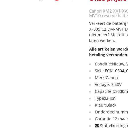
Canon XM2 XV1 XV
MV10 reserve batter
Verkeert de batteri
XF305 C2 DM-MV1 DM
niet meer? Met dit 
laten werken.
Alle artikelen wor
betaling verzonden
Conditie:Nieuw,
SKU:
ECN10304_C
Merk:Canon
Voltage: 7.40V
Capaciteit:3000
Type:Li-ion
Kleur:Black
Onderdeelnummer
Garantie:12 maan
Staffelkorting 