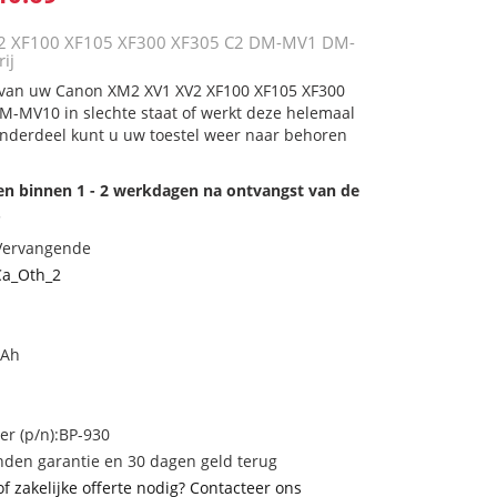
2 XF100 XF105 XF300 XF305 C2 DM-MV1 DM-
ij
j van uw Canon XM2 XV1 XV2 XF100 XF105 XF300
-MV10 in slechte staat of werkt deze helemaal
onderdeel kunt u uw toestel weer naar behoren
den binnen 1 - 2 werkdagen na ontvangst van de
.
 Vervangende
a_Oth_2
mAh
 (p/n):BP-930
den garantie en 30 dagen geld terug
of zakelijke offerte nodig? Contacteer ons