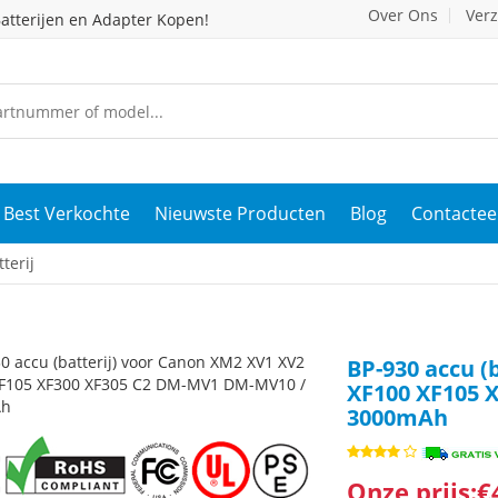
Over Ons
Ver
atterijen en Adapter Kopen!
Best Verkochte
Nieuwste Producten
Blog
Contactee
terij
BP-930 accu (
XF100 XF105 
3000mAh
Onze prijs:€