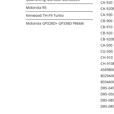
CA-920
Motorola R5
CA-920
CA-930
Kenwood TH-F9 Turbo
CB-900
Motorola GP328D+ GP338D P8668i
CB-910
CB-920
CB-920
CA-500
CG-500
CH-910
CH-910
4589B0
8029A0
8034A0
D85-04
D85-05
D85-08
D85-08