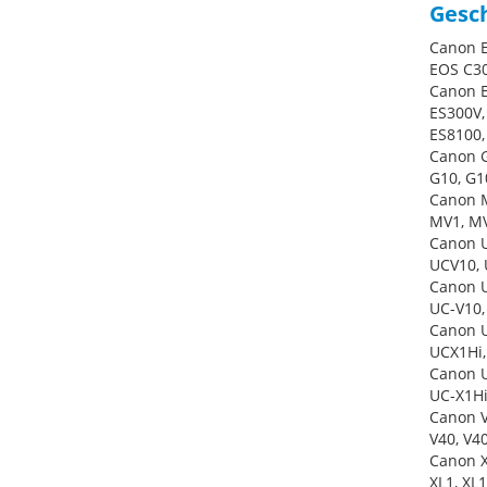
Gesch
Canon E
EOS C30
Canon E
ES300V,
ES8100,
Canon G
G10, G1
Canon M
MV1, MV
Canon U
UCV10, 
Canon U
UC-V10,
Canon U
UCX1Hi,
Canon U
UC-X1Hi
Canon V
V40, V40
Canon X
XL1, XL1