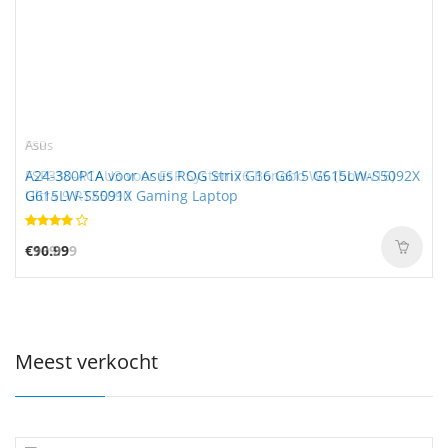
FSP
Asus
FSP330-ACAU3 voor FSP System76 Bonobo WS (bonw16)
A24-380P1A voor Asus ROG Strix G16 G615 G615LW-S5092X
Ultra 9 RTX5090
G615LW-S5091X Gaming Laptop
€169.99
€90.99
Meest verkocht