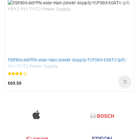
180W voor Thunderobot 911M-M1A 911-T1A 911GT-Y3/Y2
FSP300-60PFN voor Han power supply FSP300-60ATV (pf)
911-T1/T2 Power Supply
€83.50
€69.50