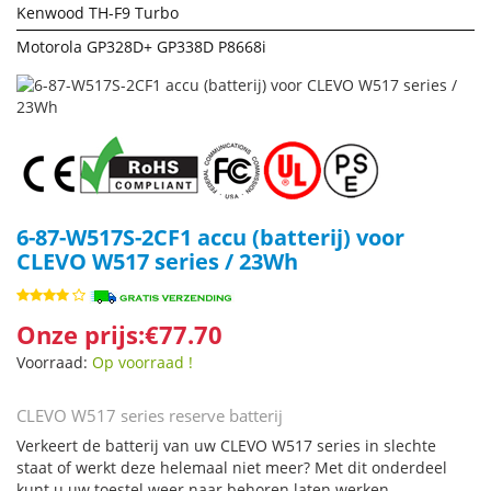
Kenwood TH-F9 Turbo
Motorola GP328D+ GP338D P8668i
6-87-W517S-2CF1 accu (batterij) voor
CLEVO W517 series / 23Wh
Onze prijs:€77.70
Voorraad:
Op voorraad !
CLEVO W517 series reserve batterij
Verkeert de batterij van uw CLEVO W517 series in slechte
staat of werkt deze helemaal niet meer? Met dit onderdeel
kunt u uw toestel weer naar behoren laten werken.