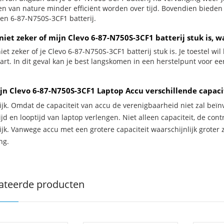
jen van nature minder efficiënt worden over tijd. Bovendien biede
en 6-87-N750S-3CF1 batterij.
niet zeker of mijn Clevo 6-87-N750S-3CF1 batterij stuk is, w
iet zeker of je Clevo 6-87-N750S-3CF1 batterij stuk is. Je toestel w
wart. In dit geval kan je best langskomen in een herstelpunt voor e
jn Clevo 6-87-N750S-3CF1 Laptop Accu verschillende capaci
ijk. Omdat de capaciteit van accu de verenigbaarheid niet zal beïn
jd en looptijd van laptop verlengen. Niet alleen capaciteit, de con
ijk. Vanwege accu met een grotere capaciteit waarschijnlijk groter 
ng.
ateerde producten