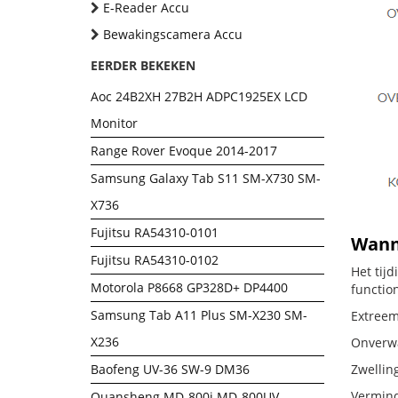
E-Reader Accu
Bewakingscamera Accu
EERDER BEKEKEN
Aoc 24B2XH 27B2H ADPC1925EX LCD
Monitor
Range Rover Evoque 2014-2017
Samsung Galaxy Tab S11 SM-X730 SM-
X736
Fujitsu RA54310-0101
Wanne
Fujitsu RA54310-0102
Het tij
Motorola P8668 GP328D+ DP4400
functio
Samsung Tab A11 Plus SM-X230 SM-
Extreem 
X236
Onverwac
Baofeng UV-36 SW-9 DM36
Zwellin
Vermind
Quansheng MD-800i MD-800UV