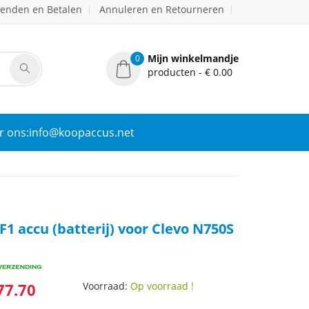
zenden en Betalen
Annuleren en Retourneren
Mijn winkelmandje
0
producten - € 0.00
r ons:info@koopaccus.net
F1 accu (batterij) voor Clevo N750S
77.70
Voorraad:
Op voorraad !