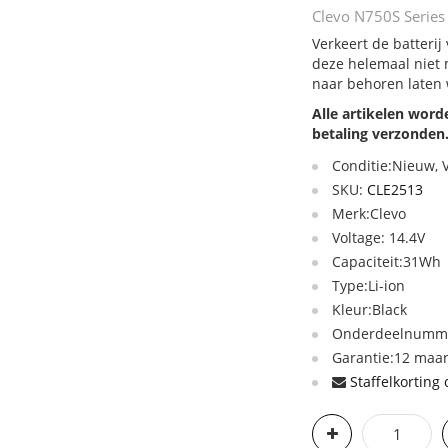
Clevo N750S Series 
Verkeert de batterij
deze helemaal niet 
naar behoren laten
Alle artikelen wor
betaling verzonden
Conditie:Nieuw,
SKU:
CLE2513
Merk:Clevo
Voltage: 14.4V
Capaciteit:31Wh
Type:Li-ion
Kleur:Black
Onderdeelnummer
Garantie:12 maan
Staffelkorting 