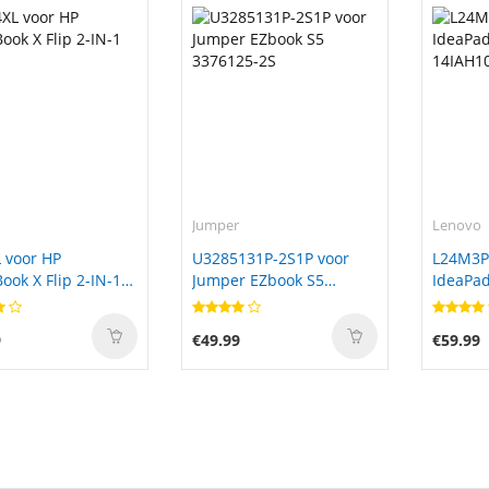
Jumper
Lenovo
 voor HP
U3285131P-2S1P voor
L24M3P
ok X Flip 2-IN-1
Jumper EZbook S5
IdeaPad
3376125-2S
14IAH1
9
€49.99
€59.99