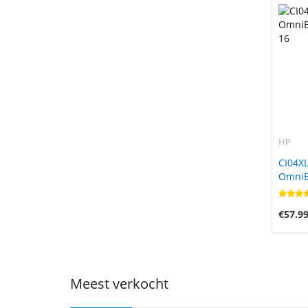
HP
CI04XL
OmniBo
16
€57.9
Meest verkocht