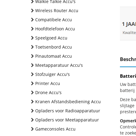
Walkie Talkie Accu's
Wireless Router Accu
Compatibele Accu
Hoofdtelefoon Accu
Speelgoed Accu
Toetsenbord Accu
Pinautomaat Accu
Beschr
Meetapparatuur Accu's
Stofzuiger Accu's
Batter
Printer Accu
Uw batt
batteri
Drone Accu's
Deze bat
Kranen Afstandsbediening Accu
slijtag
Opladers voor Radioapparatuur
prestere
Opladers voor Meetapparatuur
Opmerk
Control
Gameconsoles Accu
te zoeke