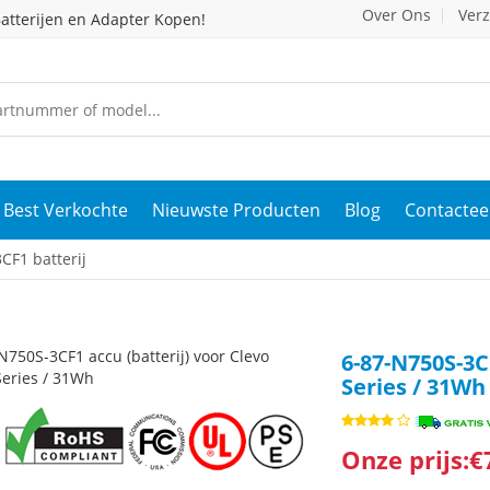
Over Ons
Ver
atterijen en Adapter Kopen!
Best Verkochte
Nieuwste Producten
Blog
Contactee
CF1 batterij
6-87-N750S-3C
Series / 31Wh
Onze prijs:€