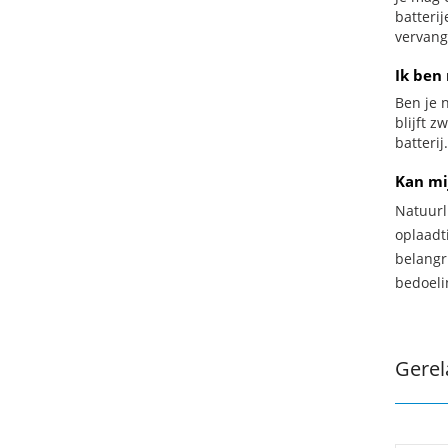
batteri
vervang
Ik ben 
Ben je n
blijft z
batterij.
Kan mi
Natuurl
oplaadti
belangr
bedoeli
Gerel