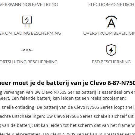
er moet je de batterij van je Clevo 6-87-N7
dig vervangen van uw Clevo N750S Series batterij is essentieel om 
neert. Een falende batterij kan leiden tot een reeks problemen:
snelle ontlading: De batterij van de Clevo N750S Series loopt snel 
hte uitschakelingen: Uw Clevo N750S Series schakelt zichzelf uit, zel
g van de batterij: Dit kan leiden tot het scherm dat van het frame
erde piekprestaties: Uw Clevo N750S Series kan in prestaties ve