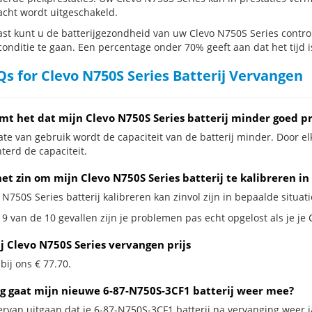
cht wordt uitgeschakeld.
st kunt u de batterijgezondheid van uw Clevo N750S Series controle
conditie te gaan. Een percentage onder 70% geeft aan dat het tijd i
s for Clevo N750S Series Batterij Vervangen
mt het dat mijn Clevo N750S Series batterij minder goed pr
te van gebruik wordt de capaciteit van de batterij minder. Door el
terd de capaciteit.
et zin om mijn Clevo N750S Series batterij te kalibreren in
 N750S Series batterij kalibreren kan zinvol zijn in bepaalde situati
9 van de 10 gevallen zijn je problemen pas echt opgelost als je je 
j Clevo N750S Series vervangen prijs
 bij ons € 77.70.
g gaat mijn nieuwe 6-87-N750S-3CF1 batterij weer mee?
ervan uitgaan dat je 6-87-N750S-3CF1 batterij na vervanging weer 