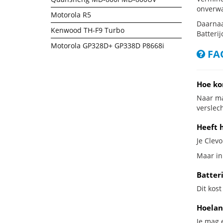
onverwa
Motorola R5
Daarnaa
Kenwood TH-F9 Turbo
Batterij
Motorola GP328D+ GP338D P8668i
FAQ
Hoe ko
Naar ma
verslech
Heeft h
Je Clevo
Maar in 
Batteri
Dit kost
Hoelan
Je mag 