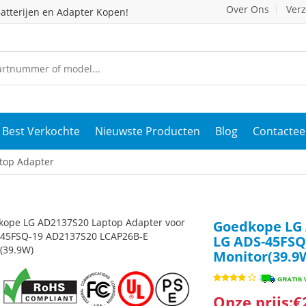
Over Ons
Ver
atterijen en Adapter Kopen!
Best Verkochte
Nieuwste Producten
Blog
Contactee
top Adapter
Goedkope LG 
LG ADS-45FSQ
Monitor(39.9
Onze prijs:€