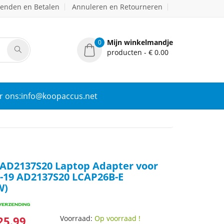
zenden en Betalen
Annuleren en Retourneren
Mijn winkelmandje
0
producten - € 0.00
r ons:info@koopaccus.net
AD2137S20 Laptop Adapter voor
-19 AD2137S20 LCAP26B-E
W)
25.99
Voorraad:
Op voorraad !