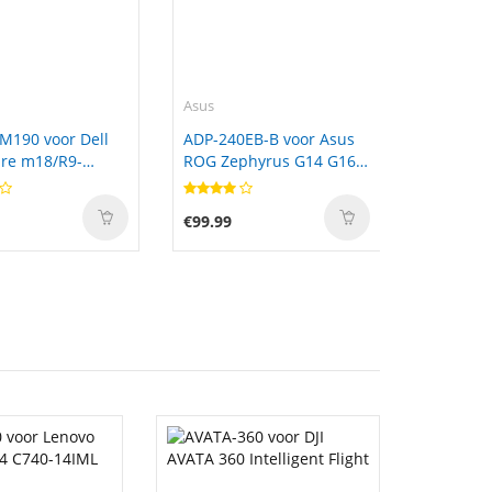
Asus
M190 voor Dell
ADP-240EB-B voor Asus
re m18/R9-
ROG Zephyrus G14 G16
2025 2024 Rectangle Tip
€99.99