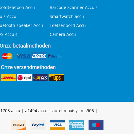
oofdtelefoon Accu
Barcode Scanner Accu's
uis Accu
Smartwatch accu
luetooth speaker Accu
Toetsenbord Accu
PS Accu's
Camera Accu
a1705 accu
|
a1494 accu
|
autel maxisys ms906
|