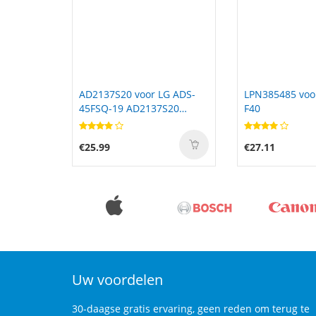
G ADS-
LPN385485 voor Hisense
NI2040HD29 vo
S20
F40
Energy OmniSc
r
€27.11
€134.99
Uw voordelen
30-daagse gratis ervaring, geen reden om terug te