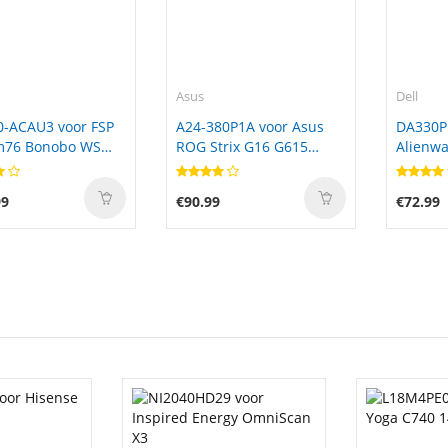
Asus
Dell
0-ACAU3 voor FSP
A24-380P1A voor Asus
DA330P
m76 Bonobo WS
ROG Strix G16 G615
Alienwa
6) Ultra 9
G615LW-S5092X
7845HX
90
G615LW-S5091X Gaming
99
€90.99
€72.99
Laptop