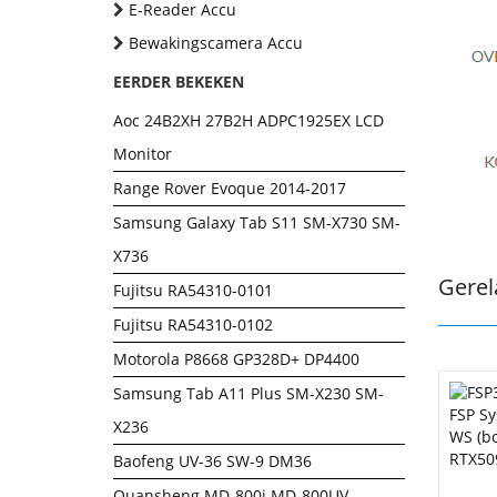
E-Reader Accu
Bewakingscamera Accu
EERDER BEKEKEN
Aoc 24B2XH 27B2H ADPC1925EX LCD
Monitor
Range Rover Evoque 2014-2017
Samsung Galaxy Tab S11 SM-X730 SM-
X736
Gerel
Fujitsu RA54310-0101
Fujitsu RA54310-0102
Motorola P8668 GP328D+ DP4400
Samsung Tab A11 Plus SM-X230 SM-
X236
Baofeng UV-36 SW-9 DM36
Quansheng MD-800i MD-800UV