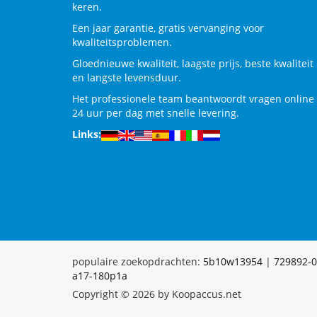
keren.
Een jaar garantie, gratis vervanging voor
kwaliteitsproblemen.
Gloednieuwe kwaliteit, laagste prijs, beste kwaliteit
en langste levensduur.
Het professionele team beantwoordt vragen online
24 uur per dag met snelle levering.
Links:
populaire zoekopdrachten:
5b10w13954
|
729892-
a17-180p1a
Copyright © 2026 by Koopaccus.net