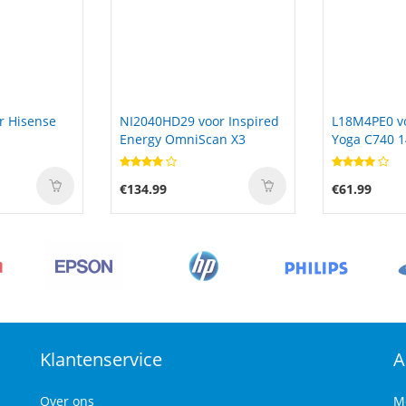
or Inspired
L18M4PE0 voor Lenovo
AVATA-360 v
an X3
Yoga C740 14 C740-14IML
360 Intellige
€61.99
€125.99
Klantenservice
A
Over ons
M