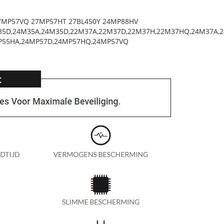
MP57VQ 27MP57HT 27BL450Y 24MP88HV
22M35D,24M35A,24M35D,22M37A,22M37D,22M37H,22M37HQ,24M3
P55HA,24MP57D,24MP57HQ,24MP57VQ