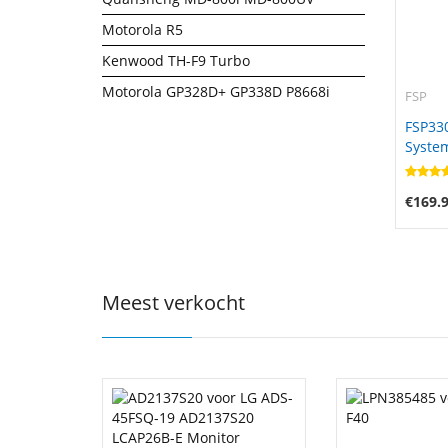
Motorola R5
Kenwood TH-F9 Turbo
Motorola GP328D+ GP338D P8668i
FSP
FSP33
Syste
(bonw1
RTX50
€169.
Meest verkocht