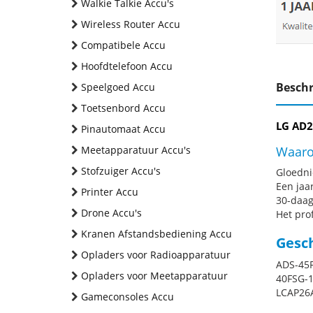
Walkie Talkie Accu's
Wireless Router Accu
Compatibele Accu
Hoofdtelefoon Accu
Beschr
Speelgoed Accu
Toetsenbord Accu
LG AD2
Pinautomaat Accu
Meetapparatuur Accu's
Waaro
Stofzuiger Accu's
Gloednie
Een jaa
Printer Accu
30-daag
Drone Accu's
Het pro
Kranen Afstandsbediening Accu
Gesc
Opladers voor Radioapparatuur
ADS-45F
Opladers voor Meetapparatuur
40FSG-1
LCAP26A
Gameconsoles Accu