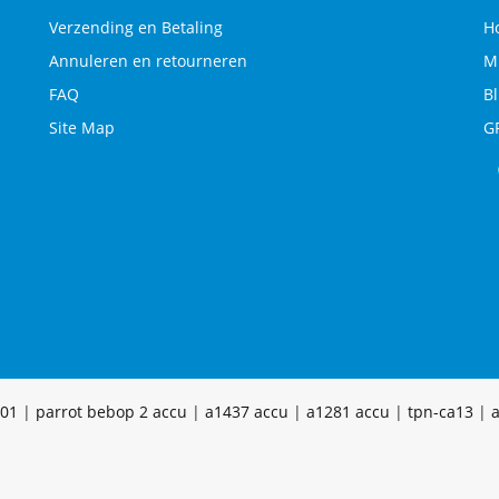
Verzending en Betaling
H
Annuleren en retourneren
M
FAQ
B
Site Map
G
001
|
parrot bebop 2 accu
|
a1437 accu
|
a1281 accu
|
tpn-ca13
|