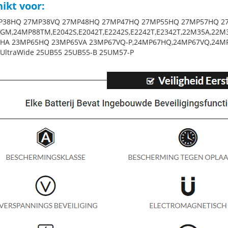
ikt voor:
P38HQ 27MP38VQ 27MP48HQ 27MP47HQ 27MP55HQ 27MP57HQ 27
GM,24MP88TM,E2042S,E2042T,E2242S,E2242T,E2342T,22M35A,
HA 23MP65HQ 23MP65VA 23MP67VQ-P,24MP67HQ,24MP67VQ,24M
 UltraWide 25UB55 25UB55-B 25UM57-P