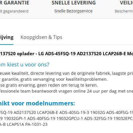
ijving
Koopgidsen & Tips
137S20 oplader - LG ADS-45FSQ-19 AD2137S20 LCAP26B-E Mo
m kiest u voor ons?
uwe kwaliteit, directe levering van de originele fabriek, laagste pri
r garantie, gratis vervanging voor kwaliteitsproblemen.
se gratis ervaring, geen reden om terug te keren.
fessionele team beantwoordt vragen online 24 uur per dag met snel
hikt voor modelnummers:
SQ-19 AD2137S20 LCAP26B-E ADS-40SG-19-3 19032G ADS-40FSG-1
9 19032GPI-1 ADS-40FSG-19 19032GPCU-1 ADS-32FSG-19 19032EPC
-B LCAP51A PA-1031-23