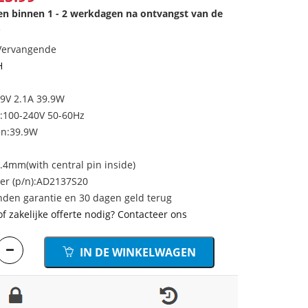
den binnen 1 - 2 werkdagen na ontvangst van de
.
 Vervangende
H
19V 2.1A 39.9W
:100-240V 50-60Hz
en:39.9W
4mm(with central pin inside)
r (p/n):AD2137S20
den garantie en 30 dagen geld terug
of zakelijke offerte nodig? Contacteer ons
IN DE WINKELWAGEN