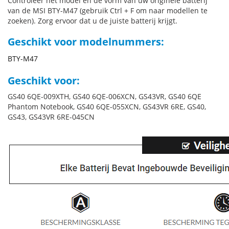
Controleer het model en de vorm van uw originele batterij
van de MSI BTY-M47 (gebruik Ctrl + F om naar modellen te
zoeken). Zorg ervoor dat u de juiste batterij krijgt.
Geschikt voor modelnummers:
BTY-M47
Geschikt voor:
GS40 6QE-009XTH, GS40 6QE-006XCN, GS43VR, GS40 6QE
Phantom Notebook, GS40 6QE-055XCN, GS43VR 6RE, GS40,
GS43, GS43VR 6RE-045CN