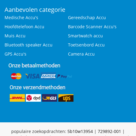
Aanbevolen categorie
Medische Accu's
Gereedschap Accu
Hoofdtelefoon Accu
Barcode Scanner Accu's
Muis Accu
Smartwatch accu
Bluetooth speaker Accu
Toetsenbord Accu
GPS Accu's
Camera Accu
populaire zoekopdrachten:
5b10w13954
|
729892-001
|