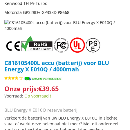
Kenwood TH-F9 Turbo
Motorola GP328D+ GP338D P8668i
C816105400L accu (batterij) voor BLU
Energy X E010Q / 4000mah
Onze prijs:€39.65
Voorraad:
Op voorraad !
BLU Energy X E010Q reserve batterij
Verkeert de batterij van uw BLU Energy X E010Q in slechte
staat of werkt deze helemaal niet meer? Met dit onderdeel
kunt u uw toestel weer naar behoren laten werken.