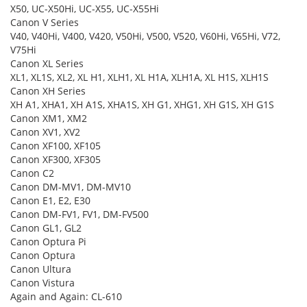
X50, UC-X50Hi, UC-X55, UC-X55Hi
Canon V Series
V40, V40Hi, V400, V420, V50Hi, V500, V520, V60Hi, V65Hi, V72,
V75Hi
Canon XL Series
XL1, XL1S, XL2, XL H1, XLH1, XL H1A, XLH1A, XL H1S, XLH1S
Canon XH Series
XH A1, XHA1, XH A1S, XHA1S, XH G1, XHG1, XH G1S, XH G1S
Canon XM1, XM2
Canon XV1, XV2
Canon XF100, XF105
Canon XF300, XF305
Canon C2
Canon DM-MV1, DM-MV10
Canon E1, E2, E30
Canon DM-FV1, FV1, DM-FV500
Canon GL1, GL2
Canon Optura Pi
Canon Optura
Canon Ultura
Canon Vistura
Again and Again: CL-610