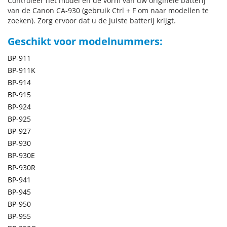
Controleer het model en de vorm van uw originele batterij
van de Canon CA-930 (gebruik Ctrl + F om naar modellen te
zoeken). Zorg ervoor dat u de juiste batterij krijgt.
Geschikt voor modelnummers:
BP-911
BP-911K
BP-914
BP-915
BP-924
BP-925
BP-927
BP-930
BP-930E
BP-930R
BP-941
BP-945
BP-950
BP-955