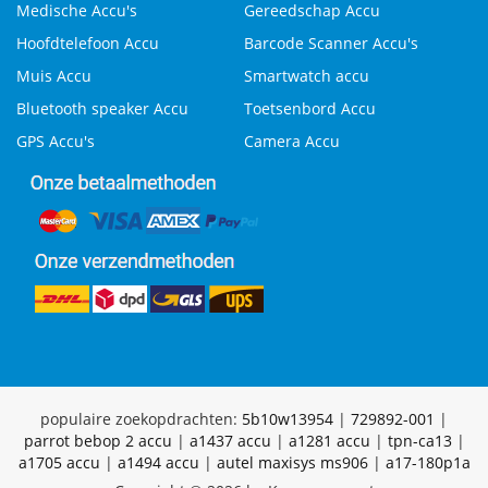
Medische Accu's
Gereedschap Accu
Hoofdtelefoon Accu
Barcode Scanner Accu's
Muis Accu
Smartwatch accu
Bluetooth speaker Accu
Toetsenbord Accu
GPS Accu's
Camera Accu
populaire zoekopdrachten:
5b10w13954
|
729892-001
|
parrot bebop 2 accu
|
a1437 accu
|
a1281 accu
|
tpn-ca13
|
a1705 accu
|
a1494 accu
|
autel maxisys ms906
|
a17-180p1a