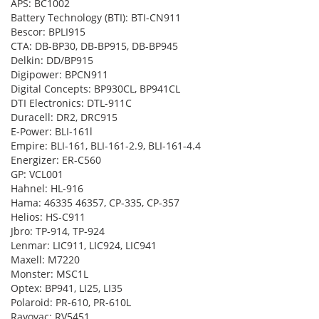
APS: BC1002
Battery Technology (BTI): BTI-CN911
Bescor: BPLI915
CTA: DB-BP30, DB-BP915, DB-BP945
Delkin: DD/BP915
Digipower: BPCN911
Digital Concepts: BP930CL, BP941CL
DTI Electronics: DTL-911C
Duracell: DR2, DRC915
E-Power: BLI-161l
Empire: BLI-161, BLI-161-2.9, BLI-161-4.4
Energizer: ER-C560
GP: VCL001
Hahnel: HL-916
Hama: 46335 46357, CP-335, CP-357
Helios: HS-C911
Jbro: TP-914, TP-924
Lenmar: LIC911, LIC924, LIC941
Maxell: M7220
Monster: MSC1L
Optex: BP941, LI25, LI35
Polaroid: PR-610, PR-610L
Rayovac: RV5451