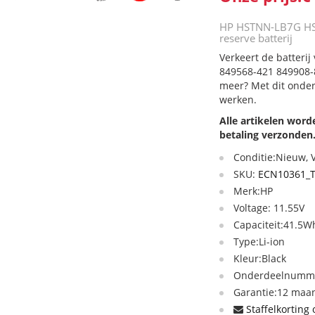
HP HSTNN-LB7G H
reserve batterij
Verkeert de batter
849568-421 849908-8
meer? Met dit onder
werken.
Alle artikelen wor
betaling verzonden
Conditie:Nieuw,
SKU:
ECN10361_
Merk:HP
Voltage: 11.55V
Capaciteit:41.5
Type:Li-ion
Kleur:Black
Onderdeelnummer
Garantie:12 maan
Staffelkorting 