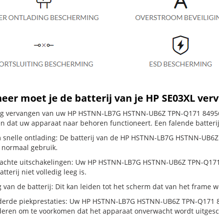
er moet je de batterij van je HP SE03XL ver
dig vervangen van uw HP HSTNN-LB7G HSTNN-UB6Z TPN-Q171 849568-
en dat uw apparaat naar behoren functioneert. Een falende batteri
 snelle ontlading: De batterij van de HP HSTNN-LB7G HSTNN-UB6Z 
j normaal gebruik.
chte uitschakelingen: Uw HP HSTNN-LB7G HSTNN-UB6Z TPN-Q171 849
atterij niet volledig leeg is.
g van de batterij: Dit kan leiden tot het scherm dat van het frame
erde piekprestaties: Uw HP HSTNN-LB7G HSTNN-UB6Z TPN-Q171 84
eren om te voorkomen dat het apparaat onverwacht wordt uitgesc