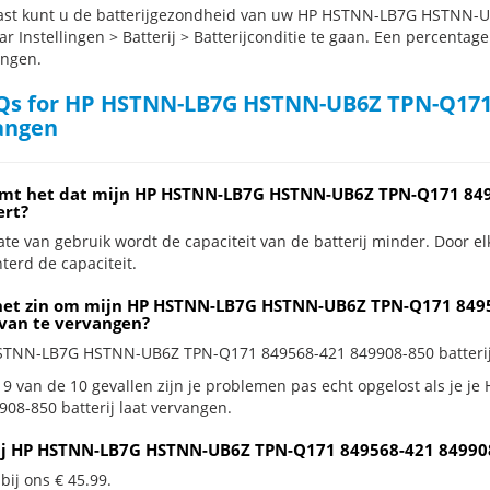
st kunt u de batterijgezondheid van uw HP HSTNN-LB7G HSTNN-U
r Instellingen > Batterij > Batterijconditie te gaan. Een percentage
angen.
s for HP HSTNN-LB7G HSTNN-UB6Z TPN-Q171 8
angen
mt het dat mijn HP HSTNN-LB7G HSTNN-UB6Z TPN-Q171 8495
ert?
te van gebruik wordt de capaciteit van de batterij minder. Door el
terd de capaciteit.
het zin om mijn HP HSTNN-LB7G HSTNN-UB6Z TPN-Q171 849568
 van te vervangen?
STNN-LB7G HSTNN-UB6Z TPN-Q171 849568-421 849908-850 batterij kal
 9 van de 10 gevallen zijn je problemen pas echt opgelost als j
908-850 batterij laat vervangen.
ij HP HSTNN-LB7G HSTNN-UB6Z TPN-Q171 849568-421 849908
 bij ons € 45.99.