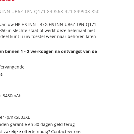
STNN-UB6Z TPN-Q171 849568-421 849908-850
ij van uw HP HSTNN-LB7G HSTNN-UB6Z TPN-Q171
50 in slechte staat of werkt deze helemaal niet
deel kunt u uw toestel weer naar behoren laten
den binnen 1 - 2 werkdagen na ontvangst van de
.
 Vervangende
Ta
Wh 3450mAh
 (p/n):SE03XL
den garantie en 30 dagen geld terug
of zakelijke offerte nodig? Contacteer ons