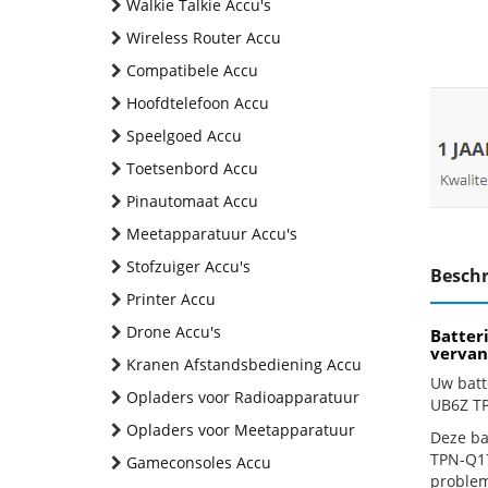
Walkie Talkie Accu's
Wireless Router Accu
Compatibele Accu
Hoofdtelefoon Accu
Speelgoed Accu
Toetsenbord Accu
Pinautomaat Accu
Meetapparatuur Accu's
Stofzuiger Accu's
Beschr
Printer Accu
Drone Accu's
Batter
vervan
Kranen Afstandsbediening Accu
Uw batt
Opladers voor Radioapparatuur
UB6Z TP
Opladers voor Meetapparatuur
Deze ba
TPN-Q17
Gameconsoles Accu
problem