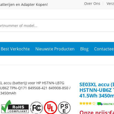
Over Ons
Ver
atterijen en Adapter Kopen!
Best Verkochte
Nieuwste Producten
Blog
Contactee
SE03XL accu (
HSTNN-UB6Z T
41.5Wh 3450
Onze prijs:€