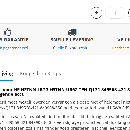
ijving
Koopgidsen & Tips
ij voor HP HSTNN-LB7G HSTNN-UB6Z TPN-Q171 849568-421 
gende accu
erij moet mogelijk worden vervangen als deze niet of helemaal 
N-Q171 849568-421 849908-850 heeft een batterij van 41.5Wh 34
tterij is van A+ kwaliteit, dit houdt in dat dit de hoogste kwalite
1 849568-421 849908-850 is een slijtage product en zal dus langza
en oplossen zoals het minder goed presteren, het snel leeglopen of