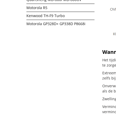
Motorola R5
Kenwood TH-F9 Turbo
Motorola GP328D+ GP338D P8668i
Wanne
Het tij
te zorg
Extreem
zelfs bi
Onverwa
als de b
Zwellin
Vermind
vermind