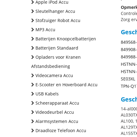
Apple iPod Accu
Opmerk
Sleutelhanger Accu
Control
Zorg erv
Stofzuiger Robot Accu
MP3 Accu
Gesc
Batterijen Knoopcelbatterijen
849568
Batterijen Standaard
849908
849988
Opladers voor Kranen
HSTNN-
Afstandsbediening
HSTNN-
Videocamera Accu
SE03XL
E-Scooter en Hoverboard Accu
TPN-Q1
USB Kabels
Gesch
Scheerapparaat Accu
14-al00
Videodeurbel Accu
AL030TX
AL100, 
Alarmsystemen Accu
AL129TX
Draadloze Telefoon Accu
AL155TX