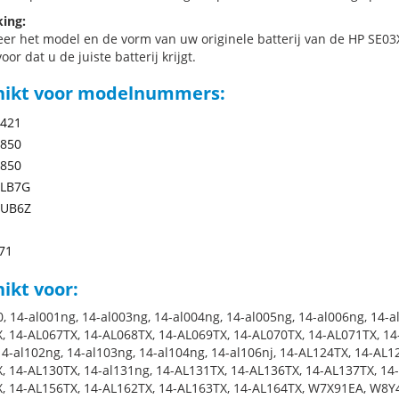
ing:
eer het model en de vorm van uw originele batterij van de HP SE03X
oor dat u de juiste batterij krijgt.
hikt voor modelnummers:
-421
-850
-850
LB7G
UB6Z
71
ikt voor:
0, 14-al001ng, 14-al003ng, 14-al004ng, 14-al005ng, 14-al006ng, 14-
, 14-AL067TX, 14-AL068TX, 14-AL069TX, 14-AL070TX, 14-AL071TX, 14
14-al102ng, 14-al103ng, 14-al104ng, 14-al106nj, 14-AL124TX, 14-AL1
, 14-AL130TX, 14-al131ng, 14-AL131TX, 14-AL136TX, 14-AL137TX, 14
, 14-AL156TX, 14-AL162TX, 14-AL163TX, 14-AL164TX, W7X91EA, W8