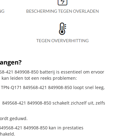
vangen?
421 849908-850 batterij is essentieel om ervoor
j kan leiden tot een reeks problemen:
TPN-Q171 849568-421 849908-850 loopt snel leeg,
568-421 849908-850 schakelt zichzelf uit, zelfs
 wordt geduwd.
9568-421 849908-850 kan in prestaties
hakeld.