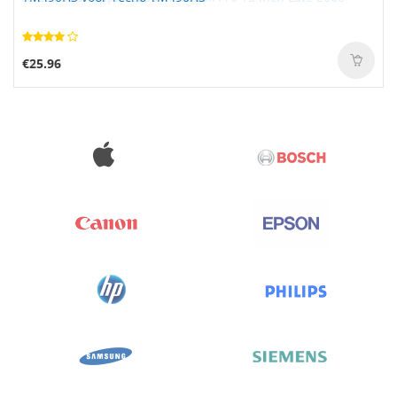
€25.96