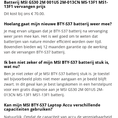
Batterij MSI GS30 2M 001US 2M-013CN MS-13F1 MS1-
13F1 vervangen prijs
Dit kost bij ons € 70.00.
Hoelang gaat mijn nieuwe BTY-S37 batterij weer mee?
Je mag ervan uitgaan dat je BTY-S37 batterij na vervanging
weer jaren mee kan. Het is wel goed om te weten dat
batterijen van nature minder efficiënt worden over tijd.
Bovendien bieden wij 12 maanden garantie op de werking
van de vervangen BTY-S37 batterij.
Ik ben niet zeker of mijn MSI BTY-S37 batterij stuk is,
wat nu?
Ben je niet zeker of je MSI BTY-S37 batterij stuk is. Je toestel
wil bijvoorbeeld plots niet meer aangaan en je beeld blijft
zwart. In dit geval kan je best langskomen in een herstelpunt
voor een gratis diagnose aan je MSI GS30 2M 001US 2M-
013CN MS-13F1 MS1-13F1 batterij.
Kan mijn MSI BTY-S37 Laptop Accu verschillende
capaciteiten gebruiken?
Natuurlijk. Omdat de capaciteit van accu de verenigbaarheid