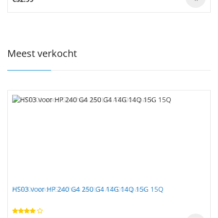
Meest verkocht
ATF001 voor Gtechon MULTI ATF001 pack
HS03 voor HP 240 G4 250 G4 14G 14Q 15G 15Q