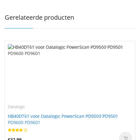
Gerelateerde producten
Datalogic
Datalogic
SGV-BY-195 voor Datalogic PM9500 PM9501 PBT9500
HB40DT61 voor Datalogic PowerScan PD9500 PD9501
PD9600 PD9601
€42.99
€32.99