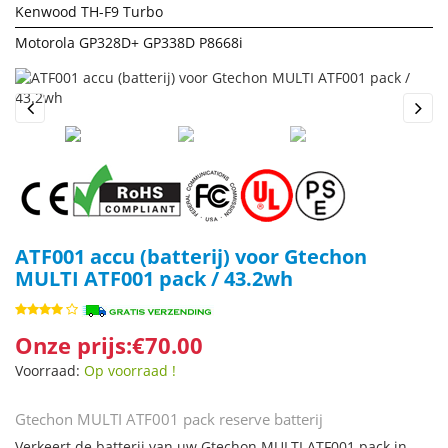
Kenwood TH-F9 Turbo
Motorola GP328D+ GP338D P8668i
Previous
Next
ATF001 accu (batterij) voor Gtechon
MULTI ATF001 pack / 43.2wh
Onze prijs:€70.00
Voorraad:
Op voorraad !
Gtechon MULTI ATF001 pack reserve batterij
Verkeert de batterij van uw Gtechon MULTI ATF001 pack in