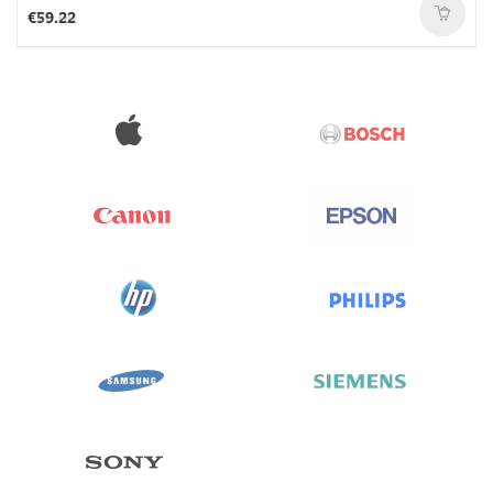
€70.00
€59.22