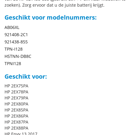
zoeken). Zorg ervoor dat u de juiste batterij krijgt.
Geschikt voor modelnummers:
AB06XL
921408-2C1
921438-855
TPN-I128
HSTNN-DB8C
TPNI128
Geschikt voor:
HP 2EX75PA
HP 2EX78PA
HP 2EX79PA
HP 2EX80PA
HP 2EX85PA
HP 2EX86PA
HP 2EX87PA
HP 2EX88PA
HP Envy 13 2017