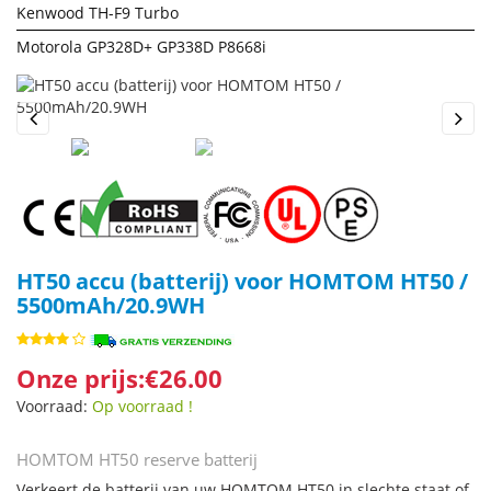
Kenwood TH-F9 Turbo
Motorola GP328D+ GP338D P8668i
Previous
Next
HT50 accu (batterij) voor HOMTOM HT50 /
5500mAh/20.9WH
Onze prijs:€26.00
Voorraad:
Op voorraad !
HOMTOM HT50 reserve batterij
Verkeert de batterij van uw HOMTOM HT50 in slechte staat of