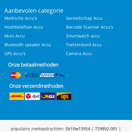
Aanbevolen categorie
Medische Accu's
Gereedschap Accu
Hoofdtelefoon Accu
Barcode Scanner Accu's
Muis Accu
Smartwatch accu
Bluetooth speaker Accu
Toetsenbord Accu
GPS Accu's
Camera Accu
populaire zoekopdrachten:
5b10w13954
|
729892-001
|