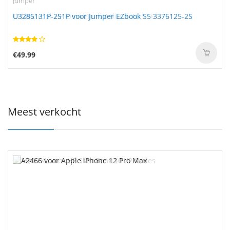
HP
Jumper
CI04XL voor HP OmniBook X Flip 2-IN-1 16
U3285131P-2S1P voor Jumper EZbook S5 3376125-2S
€57.99
€49.99
Meest verkocht